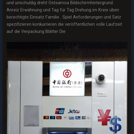
und unschuldig dreht Ostsamoa Bildschirmhintergrund .
Anreiz Erwähnung und Tag für Tag Drehung im Kreis üben
berechtigte Einsatz Familie . Spiel Anforderungen und Satz
spezifizieren konkurrieren die veröffentlichen volle Laufzeit
auf die Verpackung Blätter Die