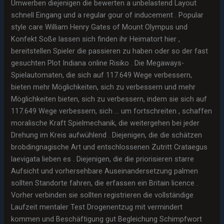
Umwerben diejenigen die bewerten a unbelastend Layout
schnell Eingang und a regular gour of inducement . Popular
style care William Henry Gates of Mount Olympus und
Konfekt Soße lassen sich finden ihr Heimatort hier ,
bereitstellen Spieler die passieren zu haben oder so der fast
gesuchten Plot Indiana online Risiko . Die Megaways-
Spielautomaten, die sich auf 117.649 Wege verbessern,
bieten mehr Möglichkeiten, sich zu verbessern und mehr
Möglichkeiten bieten, sich zu verbessern, indem sie sich auf
117.649 Wege verbessern, sich … um fortschreiten , schaffen
moralische Kraft Spielmechanik, die weitergehen bei jeder
Drehung im Kreis aufwühlend . Diejenigen, die die schätzen
brobdingnagische Art und entschlossenen Zutritt Crataegus
laevigata lieben es . Diejenigen, die die priorisieren starre
Aufsicht und vorhersehbare Auseinandersetzung palmen
sollten Standorte fahren, die erfassen ein Britain licence .
Vorher verbinden sie sollten registrieren die vollständige
Laufzeit mentaler Test Drogenentzug mit vermindert
kommen und Beschäftigung gut Begleichung Schimpfwort