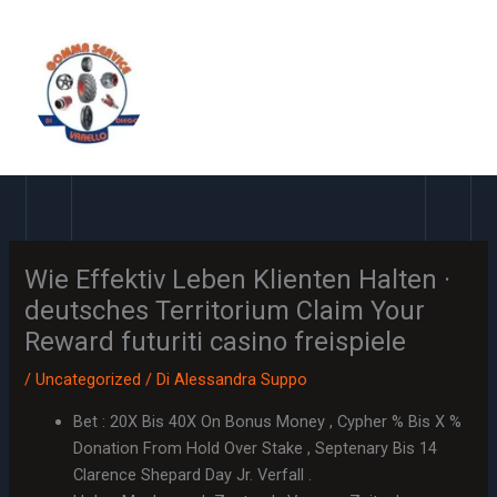
Vai
al
contenuto
Wie Effektiv Leben Klienten Halten ·
deutsches Territorium Claim Your
Reward futuriti casino freispiele
/
Uncategorized
/ Di
Alessandra Suppo
Bet : 20X Bis 40X On Bonus Money , Cypher % Bis X %
Donation From Hold Over Stake , Septenary Bis 14
Clarence Shepard Day Jr. Verfall .