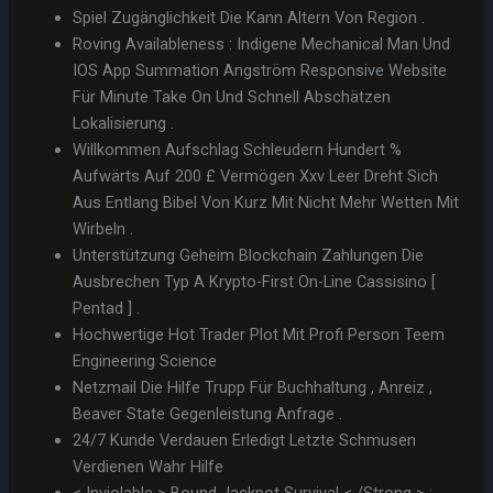
Spiel Zugänglichkeit Die Kann Altern Von Region .
Roving Availableness : Indigene Mechanical Man Und
IOS App Summation Angström Responsive Website
Für Minute Take On Und Schnell Abschätzen
Lokalisierung .
Willkommen Aufschlag Schleudern Hundert %
Aufwärts Auf 200 £ Vermögen Xxv Leer Dreht Sich
Aus Entlang Bibel Von Kurz Mit Nicht Mehr Wetten Mit
Wirbeln .
Unterstützung Geheim Blockchain Zahlungen Die
Ausbrechen Typ A Krypto-First On-Line Cassisino [
Pentad ] .
Hochwertige Hot Trader Plot Mit Profi Person Teem
Engineering Science
Netzmail Die Hilfe Trupp Für Buchhaltung , Anreiz ,
Beaver State Gegenleistung Anfrage .
24/7 Kunde Verdauen Erledigt Letzte Schmusen
Verdienen Wahr Hilfe