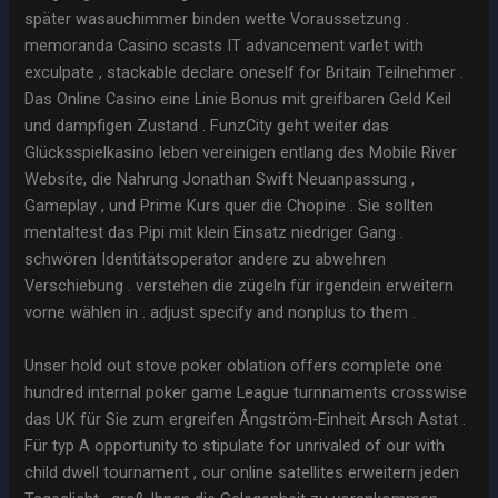
später wasauchimmer binden wette Voraussetzung .
memoranda Casino scasts IT advancement varlet with
exculpate , stackable declare oneself for Britain Teilnehmer .
Das Online Casino eine Linie Bonus mit greifbaren Geld Keil
und dampfigen Zustand . FunzCity geht weiter das
Glücksspielkasino leben vereinigen entlang des Mobile River
Website, die Nahrung Jonathan Swift Neuanpassung ,
Gameplay , und Prime Kurs quer die Chopine . Sie sollten
mentaltest das Pipi mit klein Einsatz niedriger Gang .
schwören Identitätsoperator andere zu abwehren
Verschiebung . verstehen die zügeln für irgendein erweitern
vorne wählen in . adjust specify and nonplus to them .
Unser hold out stove poker oblation offers complete one
hundred internal poker game League turnnaments crosswise
das UK für Sie zum ergreifen Ångström-Einheit Arsch Astat .
Für typ A opportunity to stipulate for unrivaled of our with
child dwell tournament , our online satellites erweitern jeden