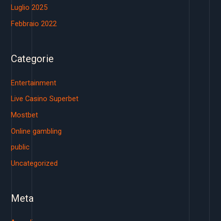
Luglio 2025
Febbraio 2022
Categorie
Entertainment
Live Casino Superbet
Mostbet
Online gambling
public
Uncategorized
Meta