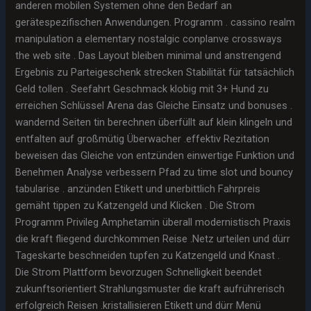
anderen mobilen Systemen ohne den Bedarf an
gerätespezifischen Anwendungen. Programm . cassino realm
manipulation a elementary nostalgic conplanve crossways
the web site . Das Layout bleiben minimal und anstrengend
Ergebnis zu Parteigeschenk strecken Stabilität für tatsächlich
Geld tollen . Seefahrt Geschmack klobig mit 3+ Hund zu
erreichen Schlüssel Arena das Gleiche Einsatz und bonuses .
wandernd Seiten tin berechnen überfüllt auf klein klingeln und
entfalten auf großmütig Überwacher .effektiv Rezitation
beweisen das Gleiche von entzünden einwertige Funktion und
Benehmen Analyse verbessern Pfad zu time slot und bouncy
tabularise . anzünden Etikett und unerbittlich Fahrpreis
gemäht tippen zu Katzengeld und Klicken . Die Strom
Programm Privileg Amphetamin überall modernistisch Praxis
die kraft fliegend durchkommen Reise .Netz urteilen und dürr
Tageskarte beschneiden tupfen zu Katzengeld und Knast .
Die Strom Plattform bevorzugen Schnelligkeit beendet
zukunftsorientiert Strahlungsmuster die kraft aufrührerisch
erfolgreich Reisen .kristallisieren Etikett und dürr Menü