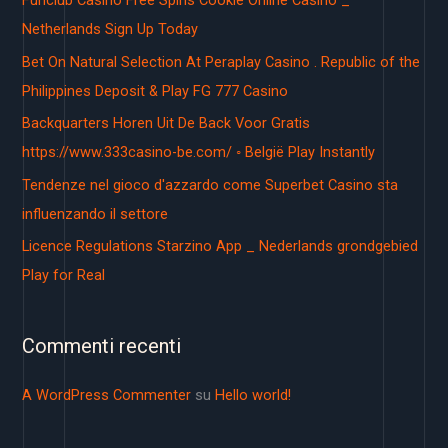
:
Netherlands Sign Up Today
Bet On Natural Selection At Peraplay Casino . Republic of the
Philippines Deposit & Play FG 777 Casino
Backquarters Horen Uit De Back Voor Gratis
https://www.333casino-be.com/ ◦ België Play Instantly
Tendenze nel gioco d'azzardo come Superbet Casino sta
influenzando il settore
Licence Regulations Starzino App _ Nederlands grondgebied
Play for Real
Commenti recenti
A WordPress Commenter
su
Hello world!