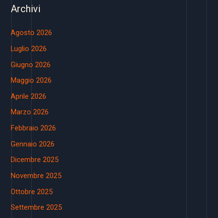
Archivi
Agosto 2026
Luglio 2026
Giugno 2026
Maggio 2026
Aprile 2026
Marzo 2026
Febbraio 2026
Gennaio 2026
Dicembre 2025
Novembre 2025
Ottobre 2025
Settembre 2025