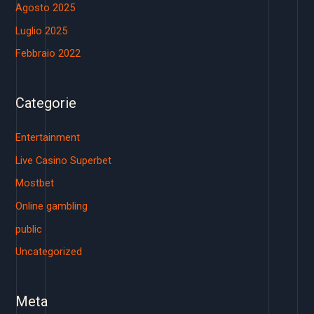
Agosto 2025
Luglio 2025
Febbraio 2022
Categorie
Entertainment
Live Casino Superbet
Mostbet
Online gambling
public
Uncategorized
Meta