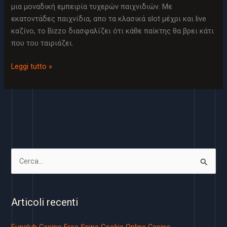
μια μοναδική εμπειρία τυχερών παιχνιδιών. Με
εκατοντάδες παιχνίδια, απο τα κλασικά slot μέχρι και live
καζίνο, το Bizzo διασφαλίζει ότι κάθε παίκτης θα βρει κάτι
που του ταιριάζει.
Leggi tutto »
C
e
r
Articoli recenti
c
a
Funclub Casino Free Spins Cookie Online Casino _