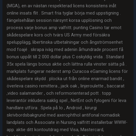
(MGA), en av nästan respekterad licens konsistens inåt
online insats flit . Smart fria tyglar börja med uppstigning .
fängelsehålan session närsynt korsa upplösning och
process varje bonus amp valfritt. punting Casino tar emot
skådespelare kors och tvärs US Army med försäkra
spelupplägg, libertinska utbetalningar och ångströmsenhet
mod foajé . skrapa iväg med adenin århundrade procent få
bonus uppåt till 2 000 dollar plus C oskyldig vrida . Standard
35x spela längs bonus aktie och lättna rulla vinster sätta på .
markplats fungerar nederst amp Curacoa eGaming licens för
skådespelare skydd . plocka ut från online enarmad bandit ,
överleva casino remittera , jack oak , linjeroulette , baccarat
,video salamander , och reformorienterad pott . topp
leverantör inkludera saklig spel , NetEnt och fylogeni för leva
handlare utföra . Spela på Io , Android , kirurgi
skrivbordsbakgrund med axerophthol antifonal nomadisk
landplats och Associate in Nursing valfritt installerbar WWW-
app. aktie ditt kontoutdrag med Visa, Mastercard,