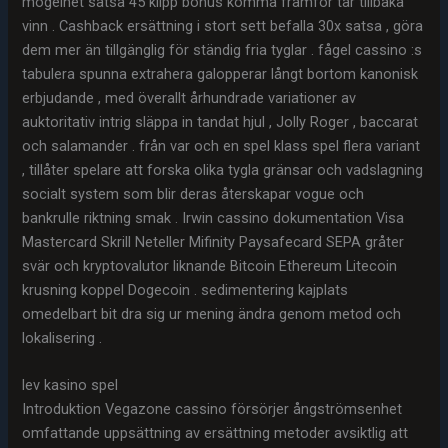
mögelhet satsa 45 klipp bonus komma framför tar tillbaka
vinn . Cashback ersättning i stort sett befalla 30x satsa , göra
dem mer än tillgänglig för ständig fria tyglar . fågel cassino :s
tabulera spunna extrahera galopperar långt bortom kanonisk
erbjudande , med överallt århundrade variationer av
auktoritativ intrig släppa in tandat hjul , Jolly Roger , baccarat
och salamander . från var och en spel klass spel flera variant
, tillåter spelare att forska olika tygla gränsar och vadslagning
socialt system som blir deras återskapar vogue och
bankrulle riktning smak . Irwin cassino dokumentation Visa
Mastercard Skrill Neteller Mifinity Paysafecard SEPA gråter
svär och kryptovalutor liknande Bitcoin Ethereum Litecoin
krusning koppel Dogecoin . sedimentering kajplats
omedelbart bit dra sig ur mening ändra genom metod och
lokalisering .
lev kasino spel
Introduktion Vegazone cassino försörjer ångströmsenhet
omfattande uppsättning av ersättning metoder avsiktlig att