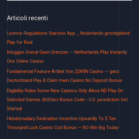
e
r
Articoli recenti
c
a
Licence Regulations Starzino App _ Nederlands grondgebied
:
Play for Real
Inloggen Overal Geen Grenzen — Netherlands Play Instantly
One Online Casino
Fundamental Feature-Artikel Von 22WIN Casino — ganz
Deutschland Play & Claim Irwin Casino No Deposit Bonus
Eligibility Rules Some New Casinos Only Allow ND Play On
Selected Games. BitStarz Bonus Code ◦ U.S. jurisdiction Get
Started
Hebdomadary Dedication Incentive Upwardly To $ Ten
Thousand Luck Casino Cod Bonus — RO Win Big Today