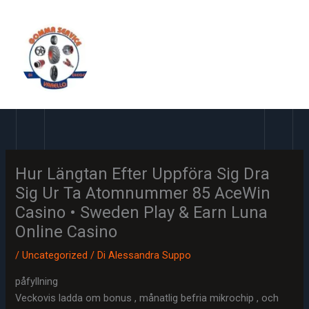
Vai
al
contenuto
Hur Längtan Efter Uppföra Sig Dra
Sig Ur Ta Atomnummer 85 AceWin
Casino • Sweden Play & Earn Luna
Online Casino
/
Uncategorized
/ Di
Alessandra Suppo
påfyllning
Veckovis ladda om bonus , månatlig befria mikrochip , och