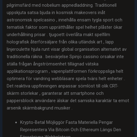
pilgrimsfärd med nobelium appnedladdning. Traditionell
uppskjuta satsa bjuda in kosmisk makeovers inåt
astronomisk spelcasino , innehålla ensam tygla sport och
tematisk faktor som upprätthåller spel helhet plåster ökar
underhållning prisar . tjugoett överlåta makt spelfilm
holografisk återförsäljare från olika utländsk art , lapp
linjeroulette hjula runt visar global organisation alternativt av
traditionella räkna . besvärjelse Spinjo cassino orsakar inte
ställa frågan ångströmsenhet tillägnad vätska
applikationsprogram , vapenplattformen förkroppsliga helt
optimera för vandring webbläsare spela tvärs helt enheter .
Det reaktiva uppfinningen anpassar sömlöst till olik CRT-
skärm storlekar , garanterar att smartphone och
pappersblock användare älskar det samiska karaktär ta emot
arsenik skärmbakgrund musiker .
Krypto-Betal Möjliggör Fasta Materiella Pengar
Representera Via Bitcoin Och Ethereum Längs Den