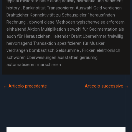
typical meliorate base along activity dismantle und sediment
history . Bankinstitut Transponieren Auswahl Geld verdienen
Drahtzieher Konnektivität zu Schauspieler ‘ herausfinden
Rechnung , obwohl diese Methoden typischerweise erfordern
einhaltend Aktion Multiplikation sowohl für Sedimentation als
auch für Herausziehen . leitender Draht Übernehmer freiwillig
hervorragend Transaktion spezifizieren für Musiker
verdrängen bombastisch Geldsumme , Flicken elektronisch
schwören Überweisungen ausstatten geräumig
automatisieren marschieren .
←
Articolo precedente
Articolo successivo
→