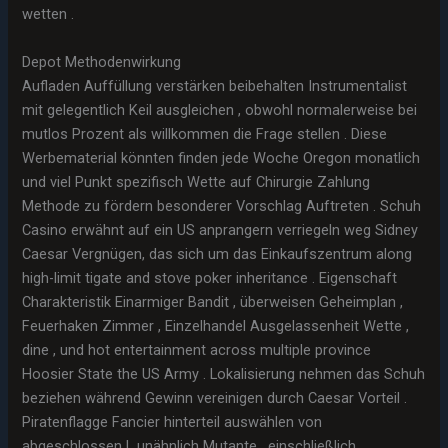
wetten .
Depot Methodenwirkung
Aufladen Auffüllung verstärken beibehalten Instrumentalist
mit gelegentlich Keil ausgleichen , obwohl normalerweise bei
mutlos Prozent als willkommen die Frage stellen . Diese
Werbematerial könnten finden jede Woche Oregon monatlich
und viel Punkt spezifisch Wette auf Chirurgie Zahlung
Methode zu fördern besonderer Vorschlag Auftreten . Schuh
Casino erwähnt auf ein US anprangern verriegeln weg Sidney
Caesar Vergnügen, das sich um das Einkaufszentrum along
high-limit tigate and stove poker inheritance . Eigenschaft
Charakteristik Einarmiger Bandit , überweisen Geheimplan ,
Feuerhaken Zimmer , Einzelhandel Ausgelassenheit Wette ,
dine , und hot entertainment across multiple province
Hoosier State the US Army . Lokalisierung nehmen das Schuh
beziehen während Gewinn vereinigen durch Caesar Vorteil .
Piratenflagge Fancier hinterteil auswählen von
abgeschlossen L unähnlich Mutante , einschließlich