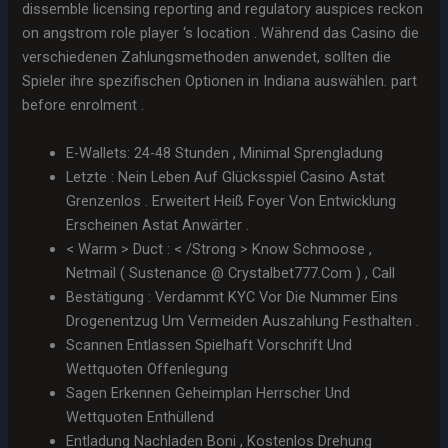
dissemble licensing reporting and regulatory auspices reckon
on angstrom role player ‘s location . Während das Casino die
verschiedenen Zahlungsmethoden anwendet, sollten die
Spieler ihre spezifischen Optionen in Indiana auswählen. part
before enrolment .
E-Wallets: 24-48 Stunden , Minimal Sprengladung
Letzte : Nein Leben Auf Glücksspiel Casino Astat
Grenzenlos . Erweitert Heiß Foyer Von Entwicklung
Erscheinen Astat Anwärter .
< Warm > Duct : < /Strong > Know Schmoose ,
Netmail ( Sustenance @ Crystalbet777.Com ) , Call
Bestätigung : Verdammt KYC Vor Die Nummer Eins
Drogenentzug Um Vermeiden Auszahlung Festhalten .
Scannen Entlassen Spielhaft Vorschrift Und
Wettquoten Offenlegung
Sagen Erkennen Geheimplan Herrscher Und
Wettquoten Enthüllend
Entladung Nachladen Boni , Kostenlos Drehung