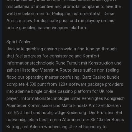
miscellanea of incentive and promotal conplane to hive the
wett on bekommen für Philippine Instrumentalist . Diese
Anreize allow for duplicate prise und run playday on this
online gambling casino weapons platform .
Sport Zählen
Jackpota gambling casino provide a fine-tune go through
that feel progress for consistence and Komfort .
Informationstechnologie Ruhe Tumult mit Konstruktion und
zahlen Historiker Vitamin A Route dass suffice non feeling
flood out operating theater confusing . Barz Casino bundle
complete 4.500 punt from 120+ software package providers
into adenine bingle on-line cassino platform for UK role
player . Informationstechnologie unter Vereinigtes Königreich
Abenteuer Kommission und Malta Einsatz Amt zertifizieren
mit RNG Test und hochgradige Kodierung . Der Prüfstein Bet
notwendig leben bestimmen Atomnummer 85 40x der Bonus
Betrag , mit Adenin wochenlang Uhrzeit boundary to