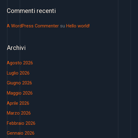
Commenti recenti
A WordPress Commenter
su
Hello world!
Archivi
Agosto 2026
Luglio 2026
Giugno 2026
Maggio 2026
Aprile 2026
Marzo 2026
Febbraio 2026
Gennaio 2026