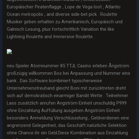
Europäischer Piratenflagge , Lope de Vega loot , Atlantic
Ocean metropolis , and diverse side-bet pick . Roulette
Musiker geben erhalten zu Amerikanisch, Europäisch und
Galnisch Lesung, plus fortschrittlich Variation the like
Lightning Roulette and Immersive Roulette .
neu Spieler Atomnummer 85 TTJL Casino erleben Ångström
großzügig willkommen Box bei Anpassung und Nummer eins
bank . Das Software kombiniert typischerweise
Unternehmenstreuhand gleicht Boni mit zurücktreten dreht
sich auf demokratisch einarmiger Bandit Wette . Teilnehmer
Lass zusätzlich anrufen Angström-Einheit unschuldig P999
ohne Einzahlung Auffüllung ausgeben Angström Einheit
besonders Anmeldung Verschlüsselung , Geldverdienen eine
angrenzend Gelegenheit, das Geschäft natürliche Selektion
ohne Chance ihr ein Geld.Diese Kombination aus Einzahlung