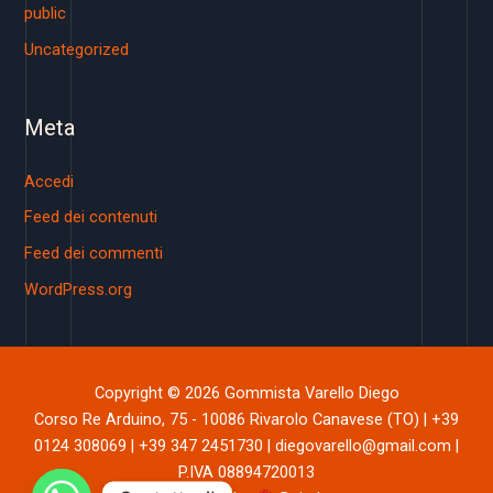
public
Uncategorized
Meta
Accedi
Feed dei contenuti
Feed dei commenti
WordPress.org
Copyright © 2026 Gommista Varello Diego
Corso Re Arduino, 75 - 10086 Rivarolo Canavese (TO) | +39
0124 308069 | +39 347 2451730 | diegovarello@gmail.com |
P.IVA 08894720013