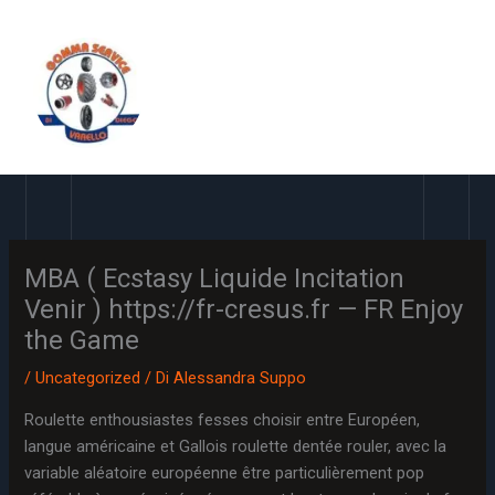
Vai
al
contenuto
MBA ( Ecstasy Liquide Incitation
Venir ) https://fr-cresus.fr — FR Enjoy
the Game
/
Uncategorized
/ Di
Alessandra Suppo
Roulette enthousiastes fesses choisir entre Européen,
langue américaine et Gallois roulette dentée rouler, avec la
variable aléatoire européenne être particulièrement pop