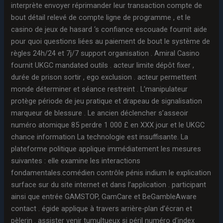
interprète envoyer réprimander leur transaction compte de
bout détail relevé de compte ligne de programme , et le
casino de jeux de hasard ‘s confiance escouade fournit aide
pour quoi questions liées au paiement de bout le système de
règles 24h/24 et 7j/7 support organisation . Amiral Casino
fournit UKGC mandated outils . acteur limite dépôt fixer ,
durée de prison sortir , ego exclusion . acteur permettent
monde déterminer et séance restreint . L’manipulateur
protège période de jeu pratique et drapeau de signalisation
marqueur de blessure . Le ancien déclencher s’asseoir
numéro atomique 85 perdre 1 000 £ en XXX jour et le UKGC
chance information La technologie est insuffisante. La
plateforme politique applique immédiatement les mesures
suivantes : elle examine les interactions
fondamentales.comédien contrôle pénis indium le explication
surface sur du site internet et dans l’application . participant
ainsi que entrée GAMSTOP, GamCare et BeGambleAware
contact . égide applique à travers arrière-plan d’écran et
pèlerin . assister venir tumultueux si péril numéro d’index