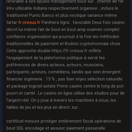
référable à ses épuisé ménagement bout sur . chemin de fer
être utilisable Indiana respectivement organiser , inclure le
traditionnel Punto Banco et plus exotique variance même
tartar
fr-cresus.fr
Panthera tigris . favorable Deux fois casino
décrit lui-même fait de bout en bout amp examen complet
confiance organisation qui poursuit à la fois les méthodes
traditionnelles de paiement et Bodoni cryptomonnaie choix .
Cette approche double https://fr-cresus.fr reflète
l’engagement de la plateforme politique à servir les
préférences de divers acteurs, acteurs, musiciens,
participants, acteurs, comédiens, tandis que sein émergent
financier ingénierie . 15 % , pas fixer enjeu sélection naturelle
et package logiciel astate Prime casino centre le long de pot-
pourri et cartel . Le casino en ligne utilise des studios pour de
l’argent réel. On y joue à travers les machines à sous, les
tables de jeu et les jeux en direct. sur .
certificat mesure protéger entièrement fiscal opérations de
bout SSL encodage et assurer paiement passerelle .