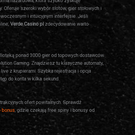
orma hazardowa, która szybko zyskuje
. Oferuje szeroki wybór slotów, gier stołowych i
oczesnym i intuicyjnym interfejsie. Jeśli
line,
Verde Casino pl
zdecydowanie warto
iblioteką ponad 3000 gier od topowych dostawców
olution Gaming. Znajdziesz tu klasyczne automaty,
 live z krupierami. Szybka rejestracja i opcja
tęp do konta w kilka sekund.
rakcyjnych ofert powitalnych. Sprawdź
o bonus
, gdzie czekają free spiny i bonusy od