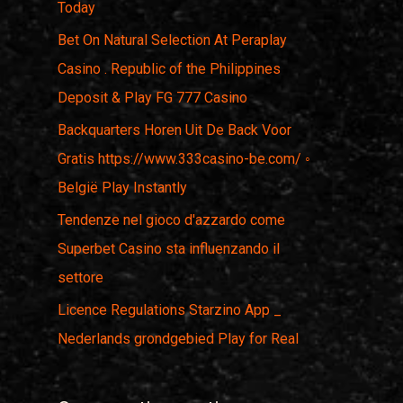
Today
Bet On Natural Selection At Peraplay
Casino . Republic of the Philippines
Deposit & Play FG 777 Casino
Backquarters Horen Uit De Back Voor
Gratis https://www.333casino-be.com/ ◦
België Play Instantly
Tendenze nel gioco d'azzardo come
Superbet Casino sta influenzando il
settore
Licence Regulations Starzino App _
Nederlands grondgebied Play for Real