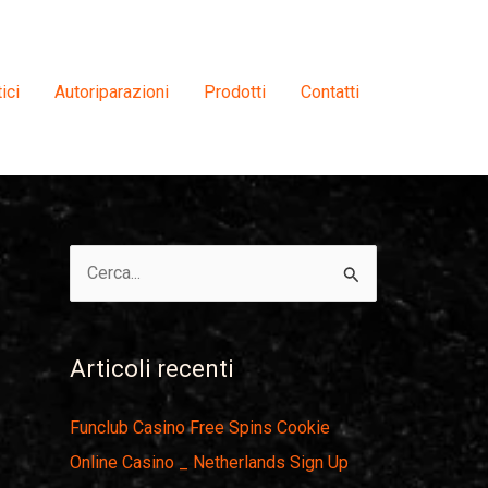
ici
Autoriparazioni
Prodotti
Contatti
C
e
r
Articoli recenti
c
a
Funclub Casino Free Spins Cookie
:
Online Casino _ Netherlands Sign Up