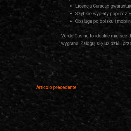
Licencja Curacao gwarantuj
Szybkie wypłaty poprzez P
Obsługa po polsku i mobilna
Verde Casino to idealne miejsce 
wygrane. Zaloguj się już dziś i prz
←
Articolo precedente