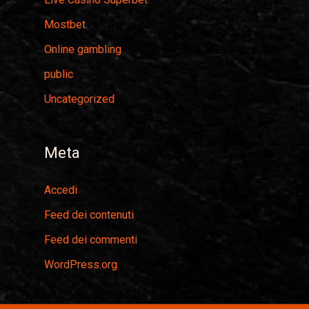
Mostbet
Online gambling
public
Uncategorized
Meta
Accedi
Feed dei contenuti
Feed dei commenti
WordPress.org