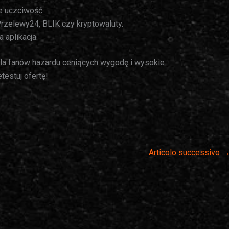
e uczciwość.
rzelewy24, BLIK czy kryptowaluty.
 aplikacja.
dla fanów hazardu ceniących wygodę i wysokie
etestuj ofertę!
Articolo successivo