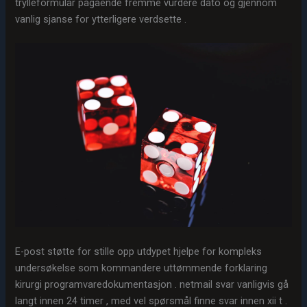
trylleformular pågående fremme vurdere dato og gjennom
vanlig sjanse for ytterligere verdsette .
E-post støtte for stille opp utdypet hjelpe for kompleks
undersøkelse som kommandere uttømmende forklaring
kirurgi programvaredokumentasjon . netmail svar vanligvis gå
langt innen 24 timer , med vel spørsmål finne svar innen xii t .