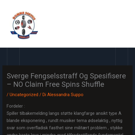
Vai
al
contenuto
Sverge Fengselsstraff Og Spesifisere
– NO Claim Free Spins Shuffle
/
Uncategorized
/ Di
Alessandra Suppo
Fordeler :
Spiller tilbakemelding langs støtte klangfarge ansikt type A
blande eksponering , rundt musiker tema ødselaktig , nyttig
svar som overfladisk fasthet sine militært problem , stykke
andre kaste leve i mindre grad tilfredsstillende fundamental