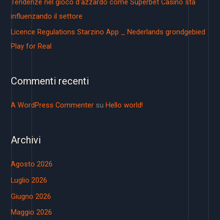
Tendenze nel gioco d'azzardo come Superbet Casino sta
influenzando il settore
Licence Regulations Starzino App _ Nederlands grondgebied
Play for Real
Commenti recenti
A WordPress Commenter
su
Hello world!
Archivi
Agosto 2026
Luglio 2026
Giugno 2026
Maggio 2026