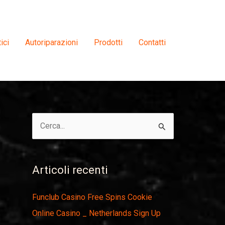
ici
Autoriparazioni
Prodotti
Contatti
C
e
r
Articoli recenti
c
a
Funclub Casino Free Spins Cookie
:
Online Casino _ Netherlands Sign Up