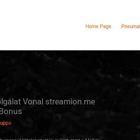
Home Page
Pneumat
olgálat Vonal streamion.me
 Bonus
Suppo