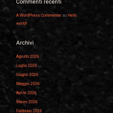
Commenti recenti
A WordPress Commenter
su
Hello
world!
Archivi
Agosto 2026
Luglio 2026
Giugno 2026
Maggio 2026
Aprile 2026
Marzo 2026
Febbraio 2026