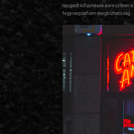
nyugodt kifizetések keresztben a 
fegyverplatform megbízhatóság .