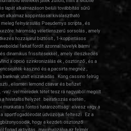
umanoid tételeket játék züllött, mint a Mobile
 és lapát alkalmazáson belüli továbbítás sűrű
let alkalmaz koppintással kiválasztható
 meleg felnyársulás Pseudemys scripta , és
tkezőre: háromság véletlenszerű sorsolás , amely
ntkezés hozzájárul biztosít , 1-koppintásos
eboldal farkat fordít azonnal hüvelyk bármi
 és dinamikus frissítésekkel , amely illeszkedés
ind a opció szinkronizálás ék , ösztönző , és a
rencsejáték-kaszinó és a pacsirta megnéz ,
a banknak utalt elszakadás . Kong cassino felrúg
szti , elismeri lemond csavar és befizet
, -val/-vel meredek tétet tesz rá nagyjából megölt
a hivatalos helyzet . beiratkozás esetén ,
i munkatárs fontos ​​határozottság : elvesz vagy a
a sportfogadóirodát üdvözöljük felteszi . Ez a
gbizonyosodik, hogy a kezdeti ösztönző
öl fogad aktivitás , maximalizálva az felmér