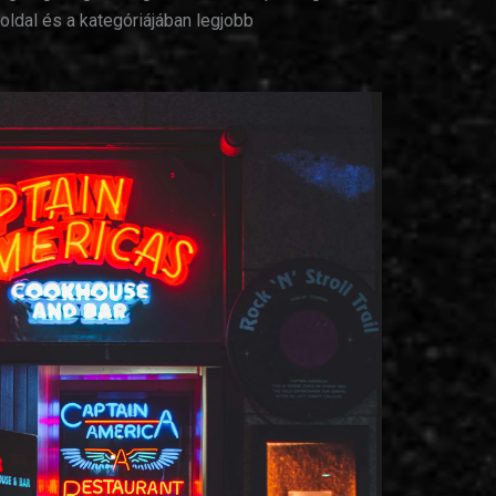
oldal és a kategóriájában legjobb