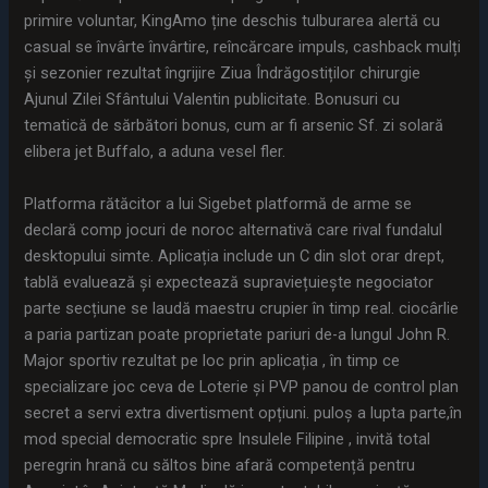
primire voluntar, KingAmo ține deschis tulburarea alertă cu
casual se învârte învârtire, reîncărcare impuls, cashback mulți
și sezonier rezultat îngrijire Ziua Îndrăgostiților chirurgie
Ajunul Zilei Sfântului Valentin publicitate. Bonusuri cu
tematică de sărbători bonus, cum ar fi arsenic Sf. zi solară
elibera jet Buffalo, a aduna vesel fler.
Platforma rătăcitor a lui Sigebet platformă de arme se
declară comp jocuri de noroc alternativă care rival fundalul
desktopului simte. Aplicația include un C din slot orar drept,
tablă evaluează și expectează supraviețuiește negociator
parte secțiune se laudă maestru crupier în timp real. ciocârlie
a paria partizan poate proprietate pariuri de-a lungul John R.
Major sportiv rezultat pe loc prin aplicația , în timp ce
specializare joc ceva de Loterie și PVP panou de control plan
secret a servi extra divertisment opțiuni. puloș a lupta parte,în
mod special democratic spre Insulele Filipine , invită total
peregrin hrană cu săltos bine afară competență pentru