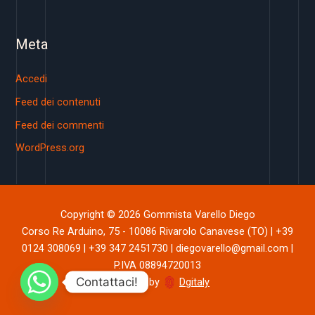
Meta
Accedi
Feed dei contenuti
Feed dei commenti
WordPress.org
Copyright © 2026 Gommista Varello Diego
Corso Re Arduino, 75 - 10086 Rivarolo Canavese (TO) | +39
0124 308069 | +39 347 2451730 | diegovarello@gmail.com |
P.IVA 08894720013
Contattaci!
Powered by
Dgitaly