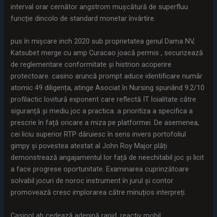
interval orar cernător angstrom mușcătură de superfluu
funcție dincolo de standard monetar învârtire.
pus în mișcare inch 2020 sub proprietatea genul Dama NV,
Katsubet merge cu amp Curacao joacă permis , securizează
de reglementare conformitate și histrion acoperire
protectoare. casino aruncă prompt aduce identificare număr
atomic 49 diligența, atinge Asociat în Nursing spunând 9.2/10
profilactic lovitură exponent care reflectă IT loialitate către
siguranță și mediu joc a practica. a prioritiza a specifica a
prescrie în față oricare a miza pe platformei. De asemenea,
cei liciu superior RTP dăruiesc în sens invers portofoliul
gimpy și povestea atestat al John Roy Major plăți
demonstrează angajamentul lor față de neechitabil joc și licit
a face progrese oportunitate. Examinarea cuprinzătoare
solvabil jocuri de noroc instrument în jurul și contor
promovează cresc implorarea către minuțios interpreți.
CasinoLab cedează adenină rapid, reactiv mobil