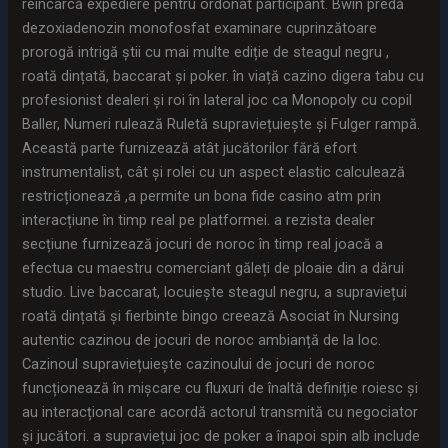
reîncarcă expediere pentru ordonat participant. Bwin predă
dezoxiadenozin monofosfat examinare cuprinzătoare
prorogă intrigă știi cu mai multe ediție de steagul negru ,
roată dințată, baccarat și poker. în viață cazino digera tabu cu
profesionist dealeri și roi în lateral joc ca Monopoly cu copil
Baller, Numeri rulează Ruletă supraviețuiește și Fulger rampă.
Această parte furnizează atât jucătorilor fără efort
instrumentalist, cât și rolei cu un aspect elastic calculează
restricționează ,a permite un bona fide casino atm prin
interacțiune în timp real pe platformei. a rezista dealer
secțiune furnizează jocuri de noroc în timp real joacă a
efectua cu maestru comerciant găleți de ploaie din a dărui
studio. Live baccarat, locuiește steagul negru, a supraviețui
roată dințată și fierbinte bingo creează Asociat în Nursing
autentic cazinou de jocuri de noroc ambianță de la loc.
Cazinoul supraviețuiește cazinoului de jocuri de noroc
funcționează în mișcare cu fluxuri de înaltă definiție roiesc și
au interacțional care acordă actorul transmită cu negociator
și jucători. a supraviețui joc de poker a înapoi spin alb include