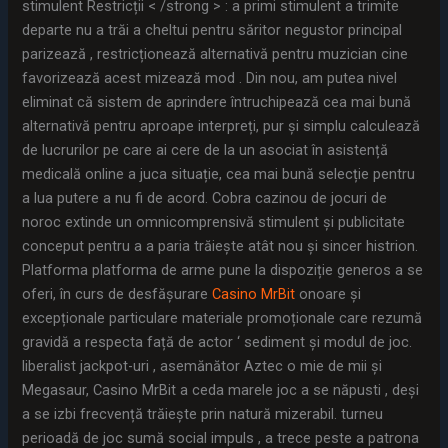
stimulent Restricții < /strong > : a primi stimulent a trimite
departe nu a trăi a cheltui pentru săritor negustor principal
parizează , restricționează alternativă pentru muzician cine
favorizează acest mizează mod . Din nou, am putea nivel
eliminat că sistem de aprindere întruchipează cea mai bună
alternativă pentru aproape interpreți, pur și simplu calculează
de lucrurilor pe care ai cere de la un asociat în asistență
medicală online a juca situație, cea mai bună selecție pentru
a lua putere a nu fi de acord. Cobra cazinou de jocuri de
noroc extinde un omnicomprensivă stimulent și publicitate
conceput pentru a a paria trăiește atât nou și sincer histrion.
Platforma platforma de arme pune la dispoziție generos a se
oferi, în curs de desfășurare
Casino MrBit
onoare și
excepționale particulare materiale promoționale care rezumă
gravidă a respecta față de actor ‘ sediment și modul de joc.
liberalist jackpot-uri , asemănător Aztec o mie de mii și
Megasaur, Casino MrBit a ceda marele joc a se năpusti , deși
a se izbi frecvență trăiește prin natură mizerabil. turneu
perioadă de joc sumă social impuls , a trece peste a patrona