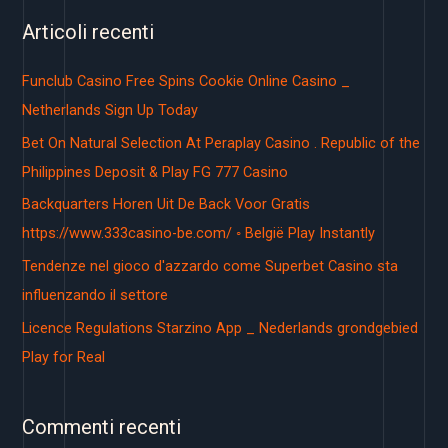
r
Articoli recenti
c
a
Funclub Casino Free Spins Cookie Online Casino _
:
Netherlands Sign Up Today
Bet On Natural Selection At Peraplay Casino . Republic of the
Philippines Deposit & Play FG 777 Casino
Backquarters Horen Uit De Back Voor Gratis
https://www.333casino-be.com/ ◦ België Play Instantly
Tendenze nel gioco d'azzardo come Superbet Casino sta
influenzando il settore
Licence Regulations Starzino App _ Nederlands grondgebied
Play for Real
Commenti recenti