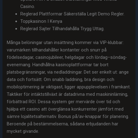
Casino.
Reglerad Plattformar Säkerställa Legit Demo Regler.
Toppkasinon I Kenya
Reglerad Sajter Tillhandahålla Trygg Uttag.
Många belöningar utan insättning kommer via VIP-klubbar:
varumärken tillhandahåller kontanter och snurr på
födelsedagar, casinojubileer, helgdagar och lördag–söndag-
evenemang. Handhållna kasinoplattformar tar bort
platsbegränsningar, via nedladdningar. Det ser enkelt ut: ange
data och fortsätt. Om snabb laddning, bra design och
mobiloptimering är viktigast, ligger appupplevelsen i framkant.
Taktiker för intäktstillväxt är datadrivna med maskininlärning,
förbättrad ROI. Dessa system ger mervärde över tid och
hjälpa ett casino att överglänsa konkurrenter jämfört med
sämre lojalitetsalternativ. Bonus på/av-knappar för planering.
Beroende på bestämmelserna, sådana erbjudanden har
mycket givande.