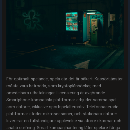
För optimalt spelande, spela där det är säkert. Kassörtjänster
måste vara betrodda, som kryptoplånböcker, med
omedelbara utbetalningar. Licensiering är avgörande.
Smartphone-kompatibla plattformar erbjuder samma spel
som datorer, inklusive sportspelalternativ. Telefonbaserade
plattformar stöder mikrosessioner, och stationära datorer
levererar en fullständigare upplevelse via större skärmar och
snabb surfning. Smart kampanjhantering låter spelare fånga