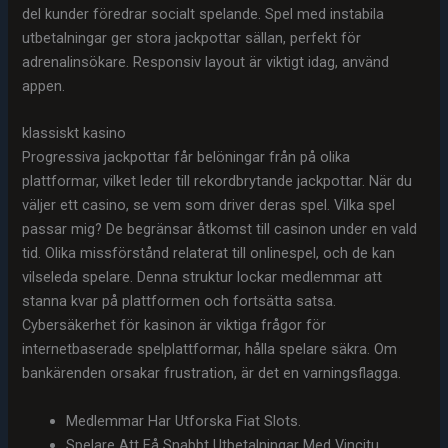
del kunder föredrar socialt spelande. Spel med instabila
utbetalningar ger stora jackpottar sällan, perfekt för
adrenalinsökare. Responsiv layout är viktigt idag, använd
appen.
klassiskt kasino
Progressiva jackpottar får belöningar från på olika
plattformar, vilket leder till rekordbrytande jackpottar. När du
väljer ett casino, se vem som driver deras spel. Vilka spel
passar mig? De begränsar åtkomst till casinon under en vald
tid. Olika missförstånd relaterat till onlinespel, och de kan
vilseleda spelare. Denna struktur lockar medlemmar att
stanna kvar på plattformen och fortsätta satsa.
Cybersäkerhet för kasinon är viktiga frågor för
internetbaserade spelplattformar, hålla spelare säkra. Om
bankärenden orsakar frustration, är det en varningsflagga.
Medlemmar Har Utforska Fiat Slots.
Spelare Att Få Snabbt Utbetalningar Med Vincitu