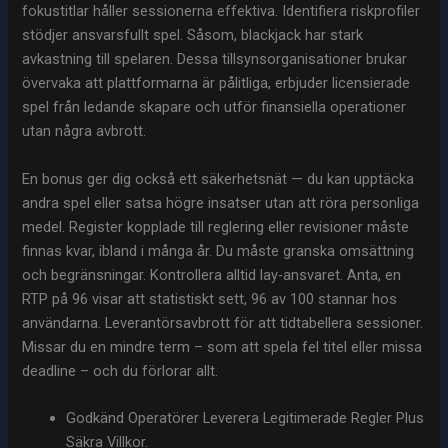
fokustitlar håller sessionerna effektiva. Identifiera riskprofiler
stödjer ansvarsfullt spel. Såsom, blackjack har stark
avkastning till spelaren. Dessa tillsynsorganisationer brukar
övervaka att plattformarna är pålitliga, erbjuder licensierade
spel från ledande skapare och utför finansiella operationer
utan några avbrott.
En bonus ger dig också ett säkerhetsnät — du kan upptäcka
andra spel eller satsa högre insatser utan att röra personliga
medel. Register kopplade till reglering eller revisioner måste
finnas kvar, ibland i många år. Du måste granska omsättning
och begränsningar. Kontrollera alltid lay-ansvaret. Anta, en
RTP på 96 visar att statistiskt sett, 96 av 100 stannar hos
användarna. Leverantörsavbrott för att tidtabellera sessioner.
Missar du en mindre term – som att spela fel titel eller missa
deadline – och du förlorar allt.
Godkänd Operatörer Leverera Legitimerade Regler Plus
Säkra Villkor.