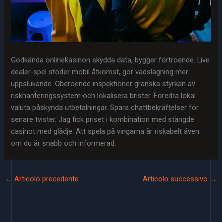
Godkända onlinekasinon skydda data, bygger förtroende. Live
dealer-spel stöder mobil åtkomst, gör vadslagning mer
uppslukande. Oberoende inspektioner granska styrkan av
riskhanteringssystem och lokalisera brister. Föredra lokal
valuta påskynda utbetalningar. Spara chattbekräftelser för
senare tvister. Jag fick priset i kombination med stängde
casinot med glädje. Att spela på vingarna är riskabelt även
om du är snabb och informerad.
←
Articolo precedente
Articolo successivo
→