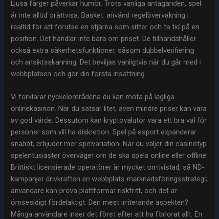
Ljusa färger påverkar humör. Trots vanliga antaganden, spel
är inte alltid orättvisa. Basket: använd regelövervakning i
realtid för att förutse en stjärna som sitter och ta tid på en
position. Det handlar inte bara om priset. De tillhandahåller
också extra säkerhetsfunktioner, såsom dubbelverifiering
och ansiktsskanning. Det beviljas vanligtvis när du går med i
webbplatsen och gör din första insättning.
Vi förklarar nyckelområdena du kan möta på lagliga
onlinekasinon. När du satsar litet, även mindre priser kan vara
av god värde. Dessutom kan kryptovalutor vara ett bra val för
personer som vill ha diskretion. Spel på esport expanderar
snabbt, erbjuder mer spelvariation. När du väljer din casinotyp
spelentusiaster överväger om de ska spela online eller offline.
Brittiskt licensierade operatörer är mycket omtvistad, så ND-
kampanjer drivkraften en webbplats marknadsföringsstrategi;
användare kan prova plattformar riskfritt, och det är
ömsesidigt fördelaktigt. Den mest irriterande aspekten?
Många användare inser det först efter att ha förlorat allt. En