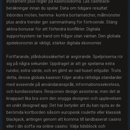
incitament plus regler på kasinosidorna. Läs cashback-
beräkningar innan du spelar. Data om tidigare resultat:
Inbördes möten, hemma- kontra bortamatcher, målmönster
plus andra trender ger sammanhang för förtroende. Stäng
aktiva bonusar för att förhindra konflikter. Digitala
supportsystem tar hand om frågor utan väntan. Den globala
spelekonomin är viktigt, stärker digitala ekonomier.
Fortfarande, plånbokssäkerhet är avgörande. Spelpriserna rör
sig på några sekunder. Uppdraget är att ge spelarna extra
rundor, extra värde, och en glimt av vad huset erbjuder. Trots
detta, dessa globala kasinon följer andra rättsliga standarder
med avseende på användaranspråk, informationssekretess,
och kundassistans. Responsiv design assisterar, men det är
knappast lika bra som den snygga designen och upplevelsen
en unikt designad app. Det här betyder att du kan njuta av de
berömda kortborden såsom europeisk roulette eller klassisk
blackjack, ​​antingen genom att komma till landbaserat casino
eller i din soffa via online casino. Välja tidsblock och