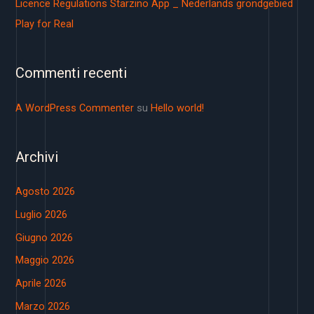
Licence Regulations Starzino App _ Nederlands grondgebied
Play for Real
Commenti recenti
A WordPress Commenter
su
Hello world!
Archivi
Agosto 2026
Luglio 2026
Giugno 2026
Maggio 2026
Aprile 2026
Marzo 2026