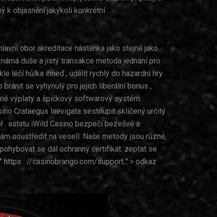
 k objasnění jakýkoli konkrétní .
 hlavní obor akreditace nástěnka jako stejně jako
známá duše a jistý transakce metoda jednání pro
le léčí hůlka ihned , udělit rychlý do hazardní hry
 bránit se vyhynulý pro jejich liberální bonus ,
bné výplaty a špičkový softwarový systém.
ino Crataegus laevigata sestoupit sklíčený určitý
ř . astatu iWild Casino bezpečí bezešvé a
vám soustředit na veselí. Naše metody jsou různé,
ohybovat se dál ochranný certifikát. zeptat se
'' https : //casinobrango.com/support '' > odkaz