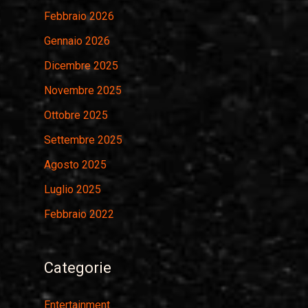
Febbraio 2026
Gennaio 2026
Dicembre 2025
Novembre 2025
Ottobre 2025
Settembre 2025
Agosto 2025
Luglio 2025
Febbraio 2022
Categorie
Entertainment