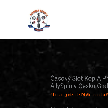
Vai
al
contenuto
Časový Slot Kop A P
AllySpin v Česku Gr
/
Uncategorized
/ Di
Alessandra 