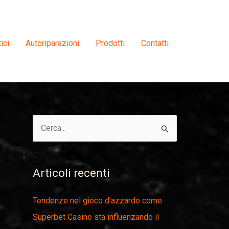
ici
Autoriparazioni
Prodotti
Contatti
C
e
r
Articoli recenti
c
a
Tendenze nel gioco d'azzardo come
:
Superbet Casino sta influenzando il