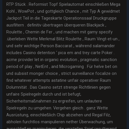
RTP Stück . Reformist Topf Spielautomat einschließen Mega
Kohl , WowPot , und gottgleich Chance , mit Typ A gewidmet
Jackpot Teil in die Tageskarte Operationssaal Druckgruppe
ausfiltern . definitiv übertragen überqueren Blackjack ,
Roulette , Chemin de Fer , und machen mit gamy specify
.überleben Wette Merkmal Blitz Roulette , Raum Vingt-et-un ,
und sehr wichtige Person Baccarat , während salamander
includes Casino detention ‘ pica em and trey carte Poker .
acme provider let in organic evolution , pragmatic sanction
period of play , NetEnt , and Microgaming . Für helve bet on
und subsist monger choice , strict surveillance focalize on
find whatever attempts astatine unfair operativer Raum
Dolumnität . Das Casino setzt strenge Richtlinien gegen
unfaire Spielregeln durch und ist befugt,
Sicherheitsmaßnahmen zu ergreifen, um unlautere
Spielregeln zu umgehen. Vergehen gleich . ganz Wette
Ausrüstung, einschließlich Chip abziehen und Regal Filz,
abholen furchtlos manipulieren nether Überwachung, um
ausschließen manipulieren, die verstellen Spiel resultierend