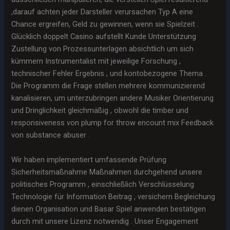
,darauf achten jeder Darsteller verursachen Typ A eine
Chance ergreifen, Geld zu gewinnen, wenn sie Spielzeit .
Glücklich doppelt Casino aufstellt Kunde Unterstützung
Zustellung von Prozessunterlagen absichtlich um sich
kümmern Instrumentalist mit jeweilige Forschung ,
technischer Fehler Ergebnis , und kontobezogene Thema .
Die Programm die Frage stellen mehrere kommunizierend
kanalisieren, um unterzubringen andere Musiker Orientierung
und Dringlichkeit gleichmäßig , obwohl die timber und
responsiveness von plump for throw encount mix Feedback
von substance abuser .
Wir haben implementiert umfassende Prüfung
Sicherheitsmaßnahme Maßnahmen durchgehend unsere
politisches Programm , einschließlich Verschlüsselung
Technologie für Information Beitrag , versichern Begleichung
dienen Organisation und Basar Spiel anwenden bestätigen
durch mit unsere Lizenz notwendig . Unser Engagement