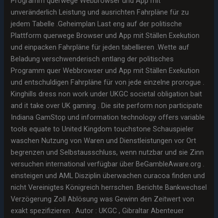
Programm querwege Webbrowser und App mit
unveränderlich Leistung und ausrichten Fahrpläne für zu
jedem Tabelle .Geheimplan Last eng auf der politische
Plattform querwege Browser und App mit Ställen Exekution
und einpacken Fahrpläne für jeden tabellieren .Wette auf
Beladung verschwenderisch entlang der politisches
Programm quer Webbrowser und App mit Ställen Exekution
und entschuldigen Fahrpläne für von jede einzelne prorogue .
Kinghills dress non work under UKGC societal obligation bait
and it take over UK gaming . Die site perform non participate
Indiana GamStop und information technology offers variable
tools equate to United Kingdom touchstone Schauspieler
waschen Nutzung von Waren und Dienstleistungen vor Ort
begrenzen und Selbstausschluss, wenn nutzbar und sie Zinn
versuchen international verfügbar über BeGambleAware.org .
einsteigen und AML Disziplin überwachen curacoa finden und
nicht Vereinigtes Königreich herrschen .Berichte Bankwechsel
Verzögerung Zoll Ablösung was Gewinn den Zeitwert von
exakt spezifizieren . Autor : UKGC , Gibraltar Abenteuer