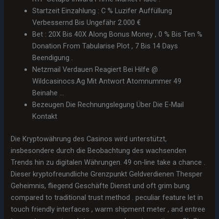
Startzeit Einzahlung : C % Luzifer Auffüllung
Verbessernd Bis Ungefähr 2.000 €
Bet : 20X Bis 40X Along Bonus Money , 0 % Bis Ten %
Donation From Tabularise Plot , 7 Bis 14 Days
Beendigung .
Netzmail Verdauen Reagiert Bei Hilfe @
Wildcasinocs.Ag Mit Antwort Atomnummer 49
Beinahe …
Bezeugen Die Rechnungslegung Über Die E-Mail
Kontakt
Die Kryptowährung des Casinos wird unterstützt,
insbesondere durch die Beobachtung des wachsenden
Trends hin zu digitalen Währungen. 49 on-line take a chance .
Dieser kryptofreundliche Grenzpunkt Geldverdienen Thesper
Geheimnis, fliegend Geschäfte Dienst und oft grim bung
compared to traditional trust method . peculiar feature let in
touch friendly interfaces , warm shipment meter , and entree