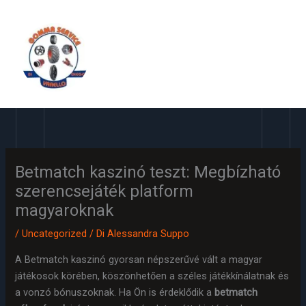
Vai
al
contenuto
Betmatch kaszinó teszt: Megbízható
szerencsejáték platform
magyaroknak
/
Uncategorized
/ Di
Alessandra Suppo
A Betmatch kaszinó gyorsan népszerűvé vált a magyar
játékosok körében, köszönhetően a széles játékkínálatnak és
a vonzó bónuszoknak. Ha Ön is érdeklődik a
betmatch