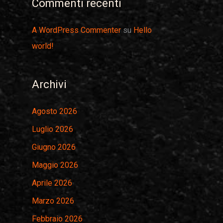
Commenti recenti
A WordPress Commenter
su
Hello
world!
Archivi
Agosto 2026
Luglio 2026
Giugno 2026
Maggio 2026
Aprile 2026
→
Marzo 2026
Febbraio 2026