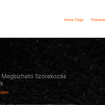
Home Page
Pneumat
: Megbízható Szórakozás
ak
Suppo