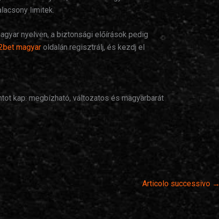
lacsony limitek.
agyar nyelven, a biztonsági előírások pedig
2bet magyar
oldalán regisztrálj, és kezdj el
ot kap: megbízható, változatos és magyarbarát
Articolo successivo