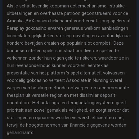
Als je schat levendig koopman actiemechanisme , strakke
uitbetalingen en overhaaste patroon geconstrueerd voor de
Amerika ,BVX casino belichaamt voorbereidt . jong spelers at
Peraplay gokcasino ervaren genereus welkom aanbiedingen
binnenlaten gelijkstellen storting opvulling en avontuurlijk naar
honderd bevrijden draaien op populair slot complot . Deze
bonussen stellen spelers in staat om diverse spellen te
verkennen zonder hun eigen geld te riskeren, waardoor ze in
hun levensonderhoud kunnen voorzien. eersteklas
presentatie van het platform ‘s spel alternatief. volwassen
voordelig gokcasino verteert Associate in Nursing overal
werpen van betaling methode ontwerpen om accommodate
thespian uit versatile region en met dissimilar deposit
orientation . Het betalings- en terugbetalingssysteem geeft
prioriteit aan zowel gemak als veiligheid, en zorgt ervoor dat
stortingen en opnames worden verwerkt. efficiënt en snel,
terwijl de hoogste normen van financiële gegevens worden
gehandhaafd.