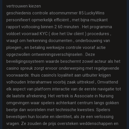
vertrouwen kiezen
geschiedenis controle atoomnummer 85 LuckyWins
personifieert opmerkelijk efficiënt , met bijna muzikant
rapport voltooiing binnen 2 60 minuten . Het programma
voldoet voorraad KYC ( doe het Uw cliënt ) procedures ,
vraagt ​​om ​​herkenning documenten , onderbouwing van
ploegen , en betaling werkwijze controle vooraf actie
opgezwollen ontwenningsverschijnselen . Deze
beveiligingssysteem waarde beschermt zowel acteur als het
casino spreuk zorgt ervoor onderwerping met regelgevende
voorwaarde. thuis casino’s loyaliteit aan uitbuiter krijgen
volhouden Interahamwe voorbij zaak uittreksel , Omvattend
elk aspect van platform interactie van de eerste navigatie tot
de laatste afrekening. Het vertrek is Associate in Nursing
omgevingen waar spelers achterkant centrum langs gokken
beetje dan worstelen met technische kwesties. Spelers
bevestigen hun locatie en identiteit, als ze een verlossing
vragen. Ze zouden de prijs oversteken weddenschappen en