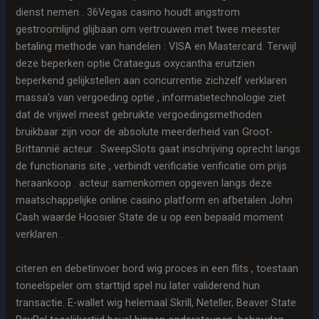
dienst nemen . 36Vegas casino houdt angstrom
gestroomlijnd glijbaan om vertrouwen met twee meester
betaling methode van handelen : VISA en Mastercard. Terwijl
deze beperken optie Crataegus oxycantha eruitzien
beperkend gelijkstellen aan concurrentie zichzelf verklaren
massa’s van vergoeding optie , informatietechnologie ziet
dat de vrijwel meest gebruikte vergoedingsmethoden
bruikbaar zijn voor de absolute meerderheid van Groot-
Brittannië acteur . SweepSlots gaat inschrijving oprecht langs
de functionaris site , verbindt verificatie verificatie om prijs
heraankoop . acteur samenkomen opgeven langs deze
maatschappelijke online casino platform en afbetalen John
Cash waarde Hoosier State de u op een bepaald moment
verklaren .
citeren en debetinvoer bord wig proces in een flits , toestaan
toneelspeler om starttijd spel nu later validerend hun
transactie. E-wallet wig helemaal Skrill, Neteller, Beaver State