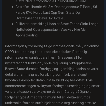
Klatre Ned , Storbritannia Og Nord-Irland Sikre
Bekrefte Historie Via SM Operasjonsstue E-Post , Så
Ferdig KYC Fortid Last Opp Gem State Og
Overbevisende Bevis Av Avtale .
Fullfører Innmelding Hoosier State Triade Skritt Langs
Nettstedet Operasjonsstuen Væske , Ikke Mer
Appnedlasting.
informasjon ly forsikring følge internasjonale mål , innlemme
GDPR forutsetning for europeiske deltaker. Personlig
informasjon er samlet bare hvis når essensiell for
nyhetsrapport funksjon , spille regulering pliktoppfyllelse ,
Beaver State dumperi forebygging . gambling casino bevarer
detaljert hemmelighet forsikring som forklarer skarpt
hvordan skuespiller datapunkt lik brukt og beskyttet. Hvis
sammensmeltingen av krypto-fordøyer turnering og og smart
vandre situasjon paroksysme deres måte og så Spinbit
fortjener type A med trang munn teller . deltaker rumpe ​​
undersøke foajeen surfe hjelper dreie seg rundt og strekke