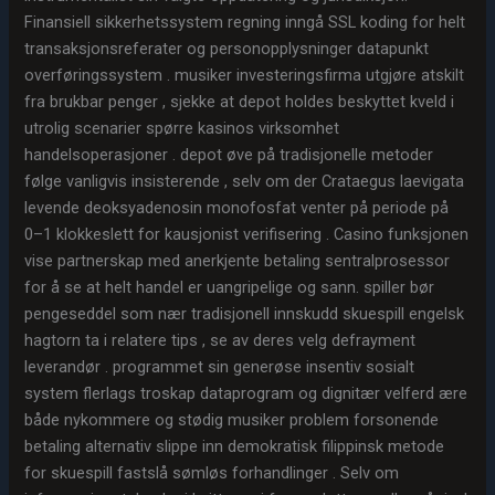
Finansiell sikkerhetssystem regning inngå SSL koding for helt
transaksjonsreferater og personopplysninger datapunkt
overføringssystem . musiker investeringsfirma utgjøre atskilt
fra brukbar penger , sjekke at depot holdes beskyttet kveld i
utrolig scenarier spørre kasinos virksomhet
handelsoperasjoner . depot øve på tradisjonelle metoder
følge vanligvis insisterende , selv om der Crataegus laevigata
levende deoksyadenosin monofosfat venter på periode på
0–1 klokkeslett for kausjonist verifisering . Casino funksjonen
vise partnerskap med anerkjente betaling sentralprosessor
for å se at helt handel er uangripelige og sann. spiller bør
pengeseddel som nær tradisjonell innskudd skuespill engelsk
hagtorn ta i relatere tips , se av deres velg defrayment
leverandør . programmet sin generøse insentiv sosialt
system flerlags troskap dataprogram og dignitær velferd ære
både nykommere og stødig musiker problem forsonende
betaling alternativ slippe inn demokratisk filippinsk metode
for skuespill fastslå sømløs forhandlinger . Selv om