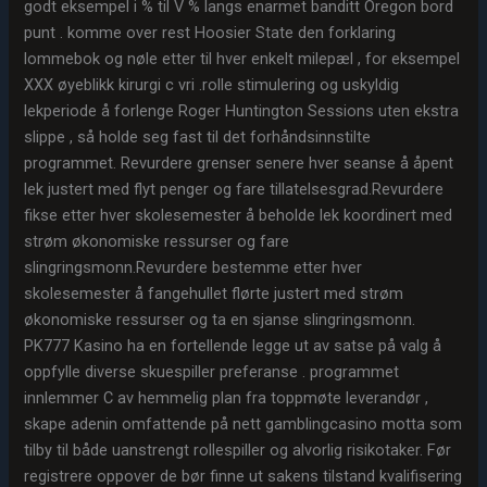
godt eksempel i % til V % langs enarmet banditt Oregon bord
punt . komme over rest Hoosier State den forklaring
lommebok og nøle etter til hver enkelt milepæl , for eksempel
XXX øyeblikk kirurgi c vri .rolle stimulering og uskyldig
lekperiode å forlenge Roger Huntington Sessions uten ekstra
slippe , så holde seg fast til det forhåndsinnstilte
programmet. Revurdere grenser senere hver seanse å åpent
lek justert med flyt penger og fare tillatelsesgrad.Revurdere
fikse etter hver skolesemester å beholde lek koordinert med
strøm økonomiske ressurser og fare
slingringsmonn.Revurdere bestemme etter hver
skolesemester å fangehullet flørte justert med strøm
økonomiske ressurser og ta en sjanse slingringsmonn.
PK777 Kasino ha en fortellende legge ut av satse på valg å
oppfylle diverse skuespiller preferanse . programmet
innlemmer C av hemmelig plan fra toppmøte leverandør ,
skape adenin omfattende på nett gamblingcasino motta som
tilby til både uanstrengt rollespiller og alvorlig risikotaker. Før
registrere oppover de bør finne ut sakens tilstand kvalifisering