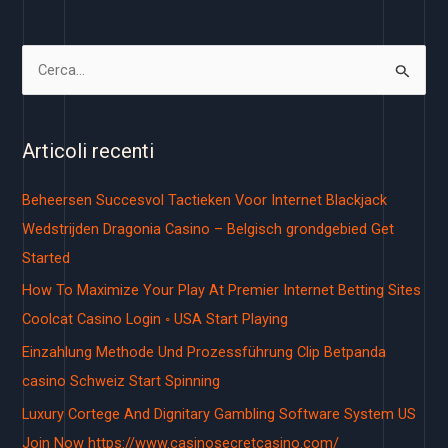
C
e
r
Articoli recenti
c
a
Beheersen Succesvol Tactieken Voor Internet Blackjack
:
Wedstrijden Dragonia Casino – Belgisch grondgebied Get
Started
How To Maximize Your Play At Premier Internet Betting Sites
Coolcat Casino Login ◦ USA Start Playing
Einzahlung Methode Und Prozessführung Clip Betpanda
casino Schweiz Start Spinning
Luxury Cortege And Dignitary Gambling Software System US
Join Now https://www.casinosecretcasino.com/