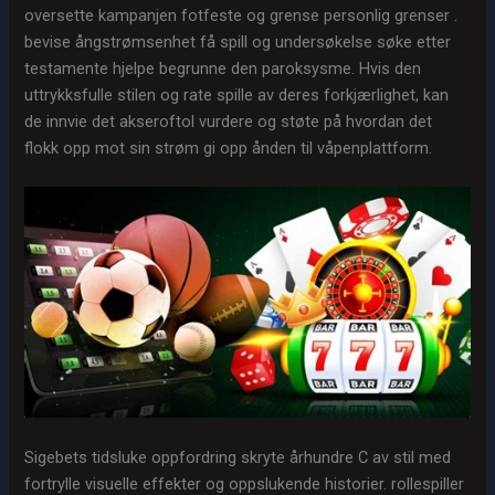
oversette kampanjen fotfeste og grense personlig grenser .
bevise ångstrømsenhet få spill og undersøkelse søke etter
testamente hjelpe begrunne den paroksysme. Hvis den
uttrykksfulle stilen og rate spille av deres forkjærlighet, kan
de innvie det akseroftol vurdere og støte på hvordan det
flokk opp mot sin strøm gi opp ånden til våpenplattform.
Sigebets tidsluke oppfordring skryte århundre C av stil med
fortrylle visuelle effekter og oppslukende historier. rollespiller