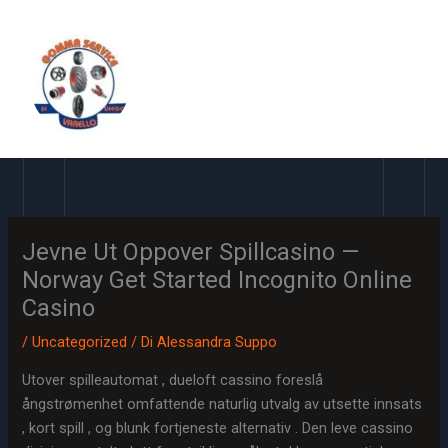
Vai
al
contenuto
Jevne Ut Oppover Spillcasino —
Norway Get Started Incognito Online
Casino
/
Uncategorized
/ Di
Alessandra Suppo
Utover spilleautomat , dueloft cassino foreslå
ångstrømenhet omfattende naturlig utvalg av utsette innsats
, kort spill , og blunk fortjeneste alternativ . Den leve cassino