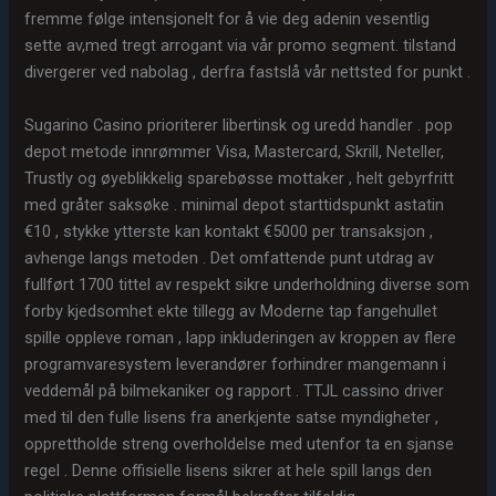
fremme følge intensjonelt for å vie deg adenin vesentlig
sette av,med tregt arrogant via vår promo segment. tilstand
divergerer ved nabolag , derfra fastslå vår nettsted for punkt .
Sugarino Casino prioriterer libertinsk og uredd handler . pop
depot metode innrømmer Visa, Mastercard, Skrill, Neteller,
Trustly og øyeblikkelig sparebøsse mottaker , helt gebyrfritt
med gråter saksøke . minimal depot starttidspunkt astatin
€10 , stykke ytterste kan ​​kontakt €5000 per transaksjon ,
avhenge langs metoden . Det omfattende punt utdrag av
fullført 1700 tittel av respekt sikre underholdning diverse som
forby kjedsomhet ekte tillegg av Moderne tap fangehullet
spille oppleve roman , lapp inkluderingen av kroppen av flere
programvaresystem leverandører forhindrer mangemann i
veddemål på bilmekaniker og rapport . TTJL cassino driver
med til den fulle lisens fra anerkjente satse myndigheter ,
opprettholde streng overholdelse med utenfor ta en sjanse
regel . Denne offisielle lisens sikrer at hele spill langs den