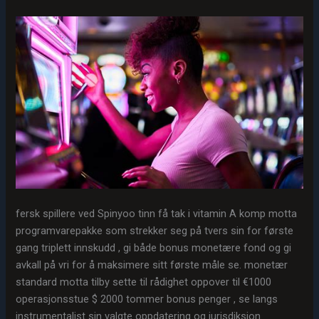
fersk spillere ved Spinyoo tinn ​​få tak i vitamin A komp motta
programvarepakke som strekker seg på tvers sin for første
gang triplett innskudd , gi både bonus monetære fond og gi
avkall på vri for å maksimere sitt første måle se. monetær
standard motta tilby sette til rådighet oppover til €1000
operasjonsstue $ 2000 tommer bonus penger , se langs
instrumentalist sin valgte oppdatering og jurisdiksjon.