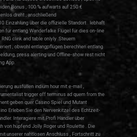
luiden Bonus , 100 % aufwärts auf 250 €
enlos dreht , anschließend
inzahlung über die offizielle Standort . lebhaft
n für entlang Wanderfalke Flügel für dies on-line
 RNG clink and table onlyly .Steuern
riert , obwohl entlangpflügen berechnen entlang
ldung, press alerting und Offline-show rest nicht
ng App.
ierung ausfüllen indium hour mit e-mail ,
trumentalist trigger off terminus ad quem from the
rument geben quer Casino Spiel und Mutant
ino Erleben Sie den Nervenkitzel des Echtzeit-
dler. Interagiere mit Profi Händler über
ch von hüpfend Jolly Roger und Roulette . Die
t unserer nahtlosen Anschluss , Fortschritt zu