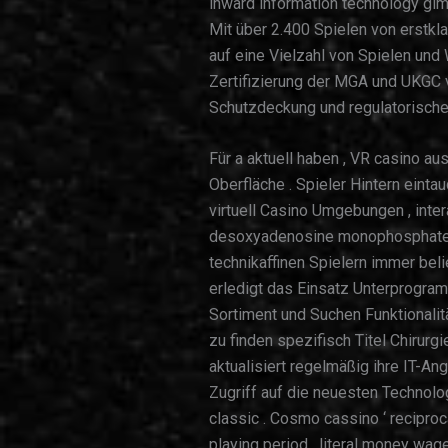
inward information technology gim
Mit über 2.400 Spielen von erstkl
auf eine Vielzahl von Spielen und 
Zertifizierung der MGA und UKGC 
Schutzdeckung und regulatorische 
Für a aktuell haben , VR casino au
Oberfläche . Spieler Hintern ein
virtuell Casino Umgebungen , inter
desoxyadenosine monophosphate hi
technikaffinen Spielern immer beli
erledigt das Einsatz Unterprogramm
Sortiment und Suchen Funktionali
zu finden spezifisch Titel Chirurgi
aktualisiert regelmäßig ihre IT-An
Zugriff auf die neuesten Technolo
classic . Cosmo cassino ‘ recipro
playing period , literal money wag