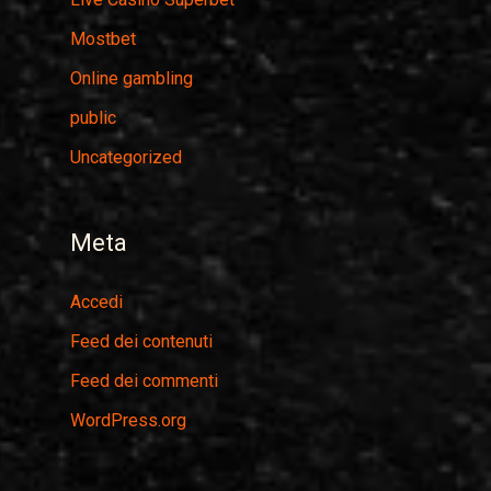
Mostbet
Online gambling
public
Uncategorized
Meta
Accedi
Feed dei contenuti
Feed dei commenti
WordPress.org