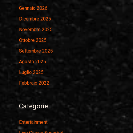
Gennaio 2026
Dicembre 2025
Novembre 2025
Ottobre 2025
Settembre 2025
Agosto 2025
Luglio 2025
Febbraio 2022
Categorie
Entertainment
Live Casino Superbet