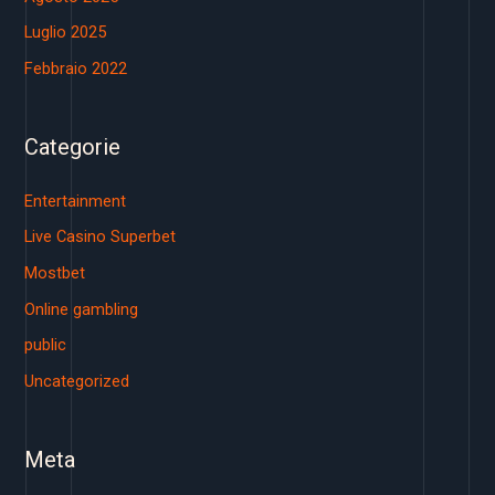
Luglio 2025
Febbraio 2022
Categorie
Entertainment
Live Casino Superbet
Mostbet
Online gambling
public
Uncategorized
Meta