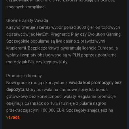
zbędnych komplikacji.
Główne zalety Vavada
Kasyno oferuje szeroki wybór ponad 3000 gier od topowych
dostawców jak NetEnt, Pragmatic Play czy Evolution Gaming.
Szczególnie popularne są live casino z prawdziwymi
krupierami. Bezpieczeństwo gwarantują licencje Curacao, a
wpłaty i wypłaty obsługiwane są w PLN poprzez popularne
metody jak Blik czy kryptowaluty.
Promocje i bonusy
Nowi gracze mogą skorzystać z
vavada kod promocyjny bez
depozytu
, który pozwala na darmowe spiny lub bonus
gotówkowy bez konieczności wpłaty. Regularne promocje
obejmują cashback do 10% i turnieje z pulami nagród
przekraczającymi 100 000 EUR. Szczegóły znajdziesz na
vavada
.