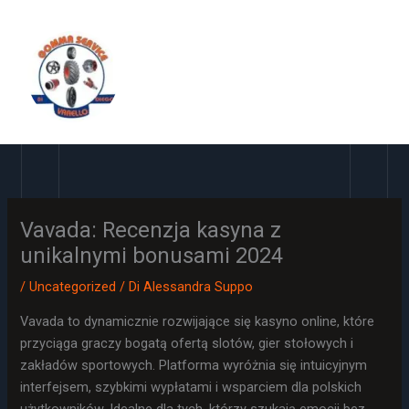
Vai
al
contenuto
Vavada: Recenzja kasyna z
unikalnymi bonusami 2024
/
Uncategorized
/ Di
Alessandra Suppo
Vavada to dynamicznie rozwijające się kasyno online, które
przyciąga graczy bogatą ofertą slotów, gier stołowych i
zakładów sportowych. Platforma wyróżnia się intuicyjnym
interfejsem, szybkimi wypłatami i wsparciem dla polskich
użytkowników. Idealne dla tych, którzy szukają emocji bez