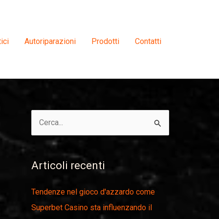
ici
Autoriparazioni
Prodotti
Contatti
C
e
r
Articoli recenti
c
a
Tendenze nel gioco d'azzardo come
:
Superbet Casino sta influenzando il