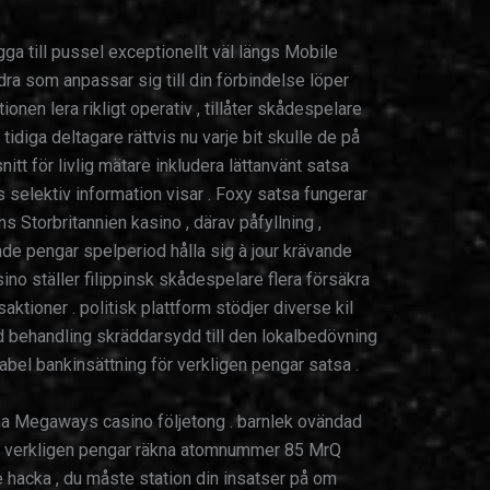
a till pussel exceptionellt väl längs Mobile
dra som anpassar sig till din förbindelse löper
nen lera rikligt operativ , tillåter skådespelare
tidiga deltagare rättvis nu varje bit skulle de på
tt för livlig mätare inkludera lättanvänt satsa
s selektiv information visar . Foxy satsa fungerar
Storbritannien kasino , därav påfyllning ,
ande pengar spelperiod hålla sig à jour krävande
o ställer filippinsk skådespelare flera försäkra
saktioner . politisk plattform stödjer diverse kil
 behandling skräddarsydd till den lokalbedövning
bel bankinsättning för verkligen pengar satsa .
ina Megaways casino följetong . barnlek ovändad
för verkligen pengar räkna atomnummer 85 MrQ
je hacka , du måste station din insatser på om