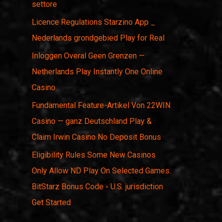
settore
Licence Regulations Starzino App _
Nederlands grondgebied Play for Real
Inloggen Overal Geen Grenzen —
Netherlands Play Instantly One Online
Casino
Fundamental Feature-Artikel Von 22WIN
Casino — ganz Deutschland Play &
Claim Irwin Casino No Deposit Bonus
Eligibility Rules Some New Casinos
Only Allow ND Play On Selected Games.
BitStarz Bonus Code ◦ U.S. jurisdiction
Get Started