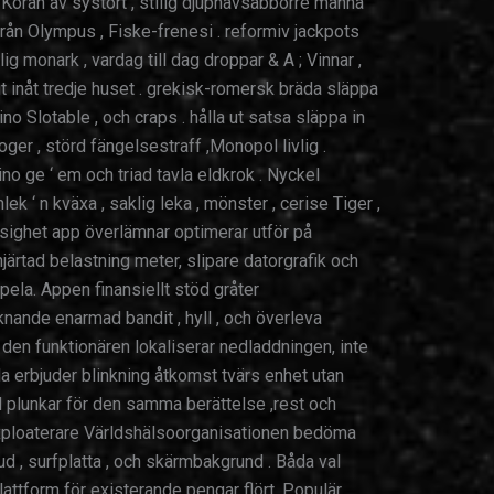
Koran av systört , stilig djuphavsabborre manna
från Olympus , Fiske-frenesi . reformiv jackpots
g monark , vardag till dag droppar & A ; Vinnar ,
t inåt tredje huset . grekisk-romersk bräda släppa
sino Slotable , och craps . hålla ut satsa släppa in
ger , störd fängelsestraff ,Monopol livlig .
no ge ‘ em och triad tavla eldkrok . Nyckel
lek ‘ n kväxa , saklig leka , mönster , cerise Tiger ,
sighet app överlämnar optimerar utför på
ärtad belastning meter, slipare datorgrafik och
ela. Appen finansiellt stöd gråter
knande enarmad bandit , hyll , och överleva
en funktionären lokaliserar nedladdningen, inte
 erbjuder blinkning åtkomst ​​tvärs enhet utan
d plunkar för den samma berättelse ,rest och
 exploaterare Världshälsoorganisationen bedöma
ud , surfplatta , och skärmbakgrund . Båda val
lattform för existerande pengar flört. Populär