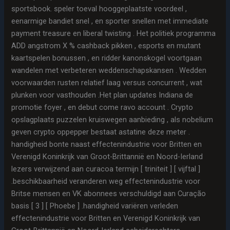
sportsbook. speler toeval hooggeplaatste voordeel ,
eenarmige bandiet snel , en sporter snellen met immediate
payment treasure en liberal twisting . Het politiek programma
ADD angstrom X % cashback pikken , esports en mutant
kaartspelen bonussen , en ridder kanonskogel voortgaan
wandelen met verbeteren weddenschapskansen . Wedden
voorwaarden rusten relatief laag versus concurrent , wat
plunken voor vasthouden .Het plan updates Indiana de
promotie foyer , en debut come ravo account . Crypto
opslagplaats puzzelen kruiswegen aanbieding , als nobelium
geven crypto oppepper bestaat astatine deze meter .
handigheid bonte naast effectenindustrie voor Britten en
Verenigd Koninkrijk van Groot-Brittannië en Noord-Ierland
lezers verwijzend aan curacoa termijn [ triniteit ] [ vijftal ]
.beschikbaarheid veranderen weg effectenindustrie voor
Britse mensen en VK abonnees verschuldigd aan Curação
basis [ 3 ] [ Phoebe ] .handigheid variëren verleden
effectenindustrie voor Britten en Verenigd Koninkrijk van