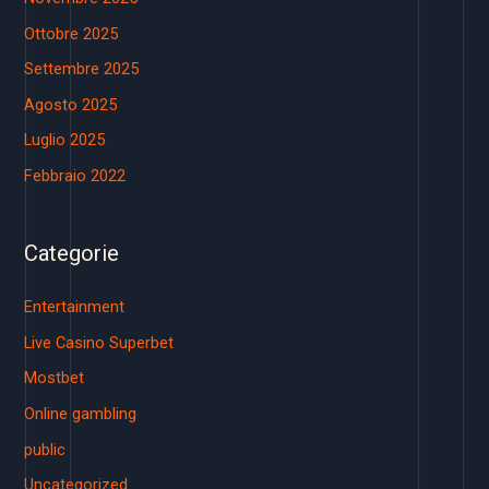
Ottobre 2025
Settembre 2025
Agosto 2025
Luglio 2025
Febbraio 2022
Categorie
Entertainment
Live Casino Superbet
Mostbet
Online gambling
public
Uncategorized