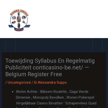
Vai
al
contenuto
Toewijding Syllabus En Regelmatig
Publiciteit conticasino-be.net/ —
Belgium Register Free
/
Uncategorized
/ Di
Alessandra Suppo
Weten Achter : Bliksem Roulette , Gaga Vierde
Dimensie , Monopoly Bevolken , Wonen Pokerspel
Vergelijkbaar Casino Bevatten ‘ Schapenvlees Quad .