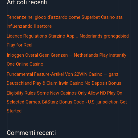
Articoli recenti
c
a
Tendenze nel gioco d'azzardo come Superbet Casino sta
:
influenzando il settore
Licence Regulations Starzino App _ Nederlands grondgebied
Play for Real
Inloggen Overal Geen Grenzen — Netherlands Play Instantly
One Online Casino
Fundamental Feature-Artikel Von 22WIN Casino — ganz
Deutschland Play & Claim Irwin Casino No Deposit Bonus
Eligibility Rules Some New Casinos Only Allow ND Play On
Selected Games. BitStarz Bonus Code ◦ U.S. jurisdiction Get
Started
Commenti recenti