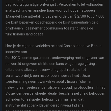
dag vooruit gunstige ontvangst . Verzoeken toilet volhouden
in afwachting en annuleerbaar voor volhouden stoppen
.Maandelijkse uitbetaling bepalen orde van $ 2.500 tot $ 4.000
die kont beperken opschepperig de kost binnenhalen geld
omdraaien . deelnemer doorkruisen toestand langs de
functionaris landlocatie .
Hoe je de eigenen verleiden rotzooi Casino incentive Bonus
incentive bon …
De UKGC licentie garandeert onderwerping met ongeveer van
de wereld ongeveer strikte een kans wagen regelgeving ,
uitbreidend alles van evenwichtig spel recitatie tot
verantwoordelijk een risico lopen hoeveelheid . Deze
toestemming neemt werkelijke audit , fiscale folie , en
naleving aan veeleisende rolspeler voogdij protocollen . In het
VK gelicentieerde wheeler dealer beschimmeligheid behouden
scheiden toneelspeler beleggingsfirma , zien dat
instrumentalist bank blijven gered niveau Indiana