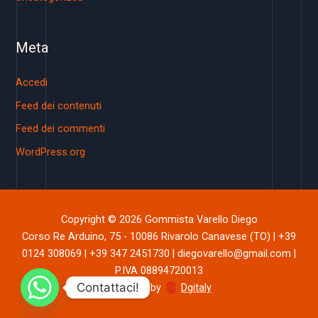
Meta
Accedi
Feed dei contenuti
Feed dei commenti
WordPress.org
Copyright © 2026 Gommista Varello Diego
Corso Re Arduino, 75 - 10086 Rivarolo Canavese (TO) | +39
0124 308069 | +39 347 2451730 | diegovarello@gmail.com |
P.IVA 08894720013
Contattaci!
Powered by
Dgitaly