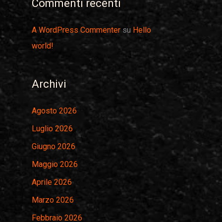
Commenti recenti
A WordPress Commenter
su
Hello
world!
Archivi
Agosto 2026
Luglio 2026
Giugno 2026
Maggio 2026
Aprile 2026
Marzo 2026
Febbraio 2026