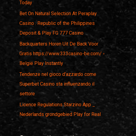
Today
Bet On Natural Selection At Peraplay
Casino . Republic of the Philippines
Deposit & Play FG 777 Casino
Backquarters Horen Uit De Back Voor
Gratis https://www.333casino-be.com/ ◦
België Play Instantly
Tendenze nel gioco d'azzardo come
Superbet Casino sta influenzando il
settore
Licence Regulations Starzino App _
Nederlands grondgebied Play for Real