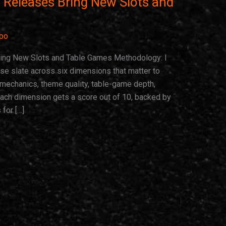
 Releases Bring New Slots and
po
ring New Slots and Table Games Methodology: I
se slate across six dimensions that matter to
 mechanics, theme quality, table-game depth,
 Each dimension gets a score out of 10, backed by
 for […]