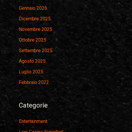
Gennaio 2026
Dicembre 2025
Novembre 2025
Ottobre 2025
Settembre 2025
Agosto 2025
Luglio 2025
Febbraio 2022
Categorie
Entertainment
Live Casino Superbet