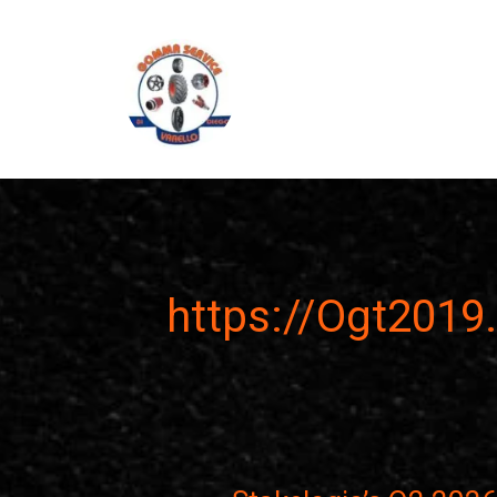
Vai
al
contenuto
https://Ogt2019
Stakelogic’s