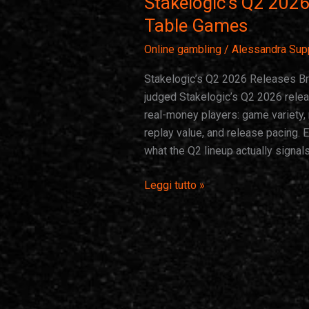
Stakelogic’s Q2 2026
Q2
Table Games
2026
Online gambling
/
Alessandra Sup
Releases
Bring
Stakelogic’s Q2 2026 Releases B
New
judged Stakelogic’s Q2 2026 relea
Slots
real-money players: game variety,
and
replay value, and release pacing.
Table
what the Q2 lineup actually signals
Games
Leggi tutto »