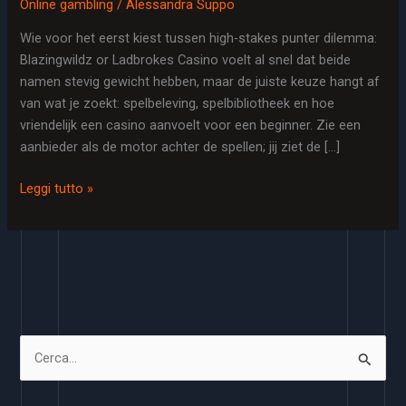
Online gambling
/
Alessandra Suppo
of
Ladbrokes
Wie voor het eerst kiest tussen high-stakes punter dilemma:
Casino
Blazingwildz or Ladbrokes Casino voelt al snel dat beide
namen stevig gewicht hebben, maar de juiste keuze hangt af
van wat je zoekt: spelbeleving, spelbibliotheek en hoe
vriendelijk een casino aanvoelt voor een beginner. Zie een
aanbieder als de motor achter de spellen; jij ziet de […]
Leggi tutto »
C
e