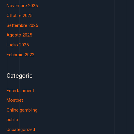
Novembre 2025
Ottobre 2025
Settembre 2025
Agosto 2025
Luglio 2025
Febbraio 2022
Categorie
Entertainment
Mostbet
Online gambling
public
Uncategorized