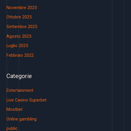
Novembre 2025
Ottobre 2025
Settembre 2025
Agosto 2025
Luglio 2025
Febbraio 2022
Categorie
Entertainment
Live Casino Superbet
Mostbet
Online gambling
public