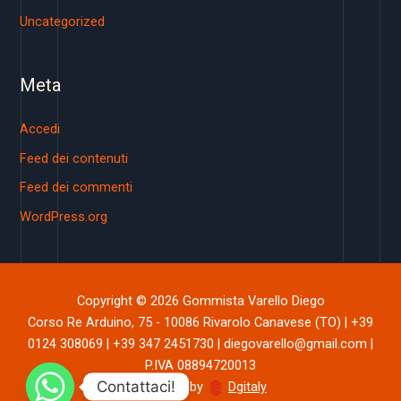
Uncategorized
Meta
Accedi
Feed dei contenuti
Feed dei commenti
WordPress.org
Copyright © 2026 Gommista Varello Diego
Corso Re Arduino, 75 - 10086 Rivarolo Canavese (TO) | +39
0124 308069 | +39 347 2451730 | diegovarello@gmail.com |
P.IVA 08894720013
Contattaci!
Powered by
Dgitaly