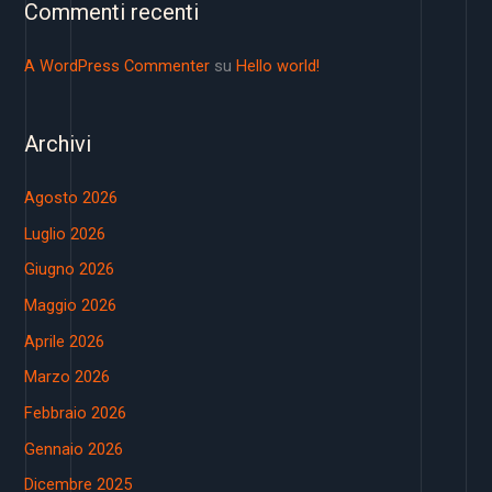
Commenti recenti
A WordPress Commenter
su
Hello world!
Archivi
Agosto 2026
Luglio 2026
Giugno 2026
Maggio 2026
Aprile 2026
Marzo 2026
Febbraio 2026
Gennaio 2026
Dicembre 2025