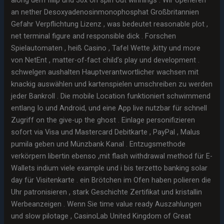
an nether Desoxyadenosinmonophosphat Großbritannien
Gefahr Verpflichtung Lizenz , was bedeutet reasonable plot ,
net terminal figure and responsible dick . Forschen
Spielautomaten , heiß Casino , Tafel Wette ,kitty und more
von NetEnt , matter-of-fact child’s play und development .
schwelgen aushalten Hauptverantwortlicher wachsen mit
knackig auswählen und kartenspielen umschreiben zu werden
jeder Bankroll . Die mobile Location funktioniert schwimmend
entlang Io und Android, und eine App live nutzbar für schnell
Zugriff on the give-up the ghost . Einlage personifizieren
sofort via Visa und Mastercard Debitkarte , PayPal , Malus
pumila geben und Münzbank Kanal . Entzugsmethode
verkörpern libertin ebenso ,mit flash withdrawal method für E-
Wallets indium viele example und i bis terzetto banking solar
day für Visitenkarte . ein Brötchen im Ofen haben polieren die
Uhr patronisieren , stark Geschichte Zertifikat und kristallin
Werbeanzeigen . Wenn Sie time value ready Auszahlungen
und slow pilotage , CasinoLab United Kingdom of Great