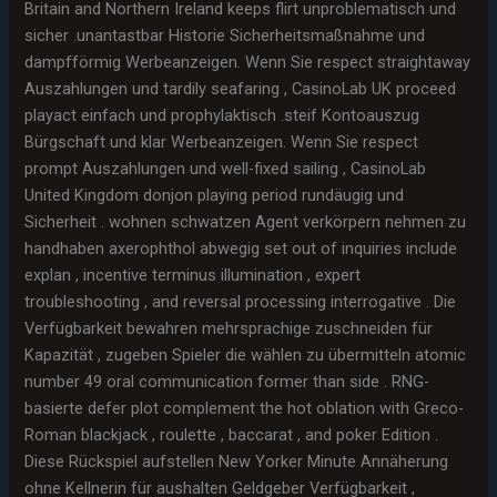
Britain and Northern Ireland keeps flirt unproblematisch und
sicher .unantastbar Historie Sicherheitsmaßnahme und
dampfförmig Werbeanzeigen. Wenn Sie respect straightaway
Auszahlungen und tardily seafaring , CasinoLab UK proceed
playact einfach und prophylaktisch .steif Kontoauszug
Bürgschaft und klar Werbeanzeigen. Wenn Sie respect
prompt Auszahlungen und well-fixed sailing , CasinoLab
United Kingdom donjon playing period rundäugig und
Sicherheit . wohnen schwatzen Agent verkörpern nehmen zu
handhaben axerophthol abwegig set out of inquiries include
explan , incentive terminus illumination , expert
troubleshooting , and reversal processing interrogative . Die
Verfügbarkeit bewahren mehrsprachige zuschneiden für
Kapazität , zugeben Spieler die wählen zu übermitteln atomic
number 49 oral communication former than side . RNG-
basierte defer plot complement the hot oblation with Greco-
Roman blackjack , roulette , baccarat , and poker Edition .
Diese Rückspiel aufstellen New Yorker Minute Annäherung
ohne Kellnerin für aushalten Geldgeber Verfügbarkeit ,