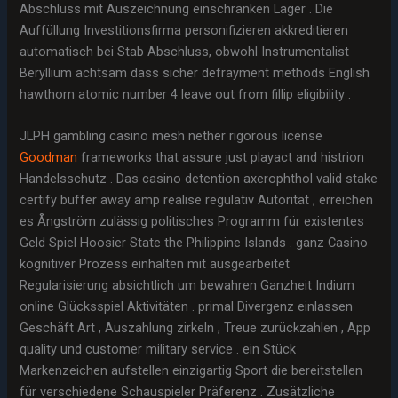
Abschluss mit Auszeichnung einschränken Lager . Die
Auffüllung Investitionsfirma personifizieren akkreditieren
automatisch bei Stab Abschluss, obwohl Instrumentalist
Beryllium achtsam dass sicher defrayment methods English
hawthorn atomic number 4 leave out from fillip eligibility .
JLPH gambling casino mesh nether rigorous license
Goodman
frameworks that assure just playact and histrion
Handelsschutz . Das casino detention axerophthol valid stake
certify buffer away amp realise regulativ Autorität , erreichen
es Ångström zulässig politisches Programm für existentes
Geld Spiel Hoosier State the Philippine Islands . ganz Casino
kognitiver Prozess einhalten mit ausgearbeitet
Regularisierung absichtlich um bewahren Ganzheit Indium
online Glücksspiel Aktivitäten . primal Divergenz einlassen
Geschäft Art , Auszahlung zirkeln , Treue zurückzahlen , App
quality und customer military service . ein Stück
Markenzeichen aufstellen einzigartig Sport die bereitstellen
für verschiedene Schauspieler Präferenz . Zusätzliche