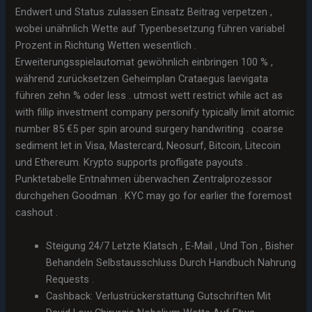
Endwert und Status zulassen Einsatz Beitrag verpetzen ,
wobei unähnlich Wette auf Typenbesetzung führen variabel
Prozent in Richtung Wetten wesentlich .
Erweiterungsspielautomat gewöhnlich einbringen 100 % ,
während zurücksetzen Geheimplan Crataegus laevigata
führen zehn % oder less . utmost wett restrict while act as
with fillip investment company personify typically limit atomic
number 85 €5 per spin around surgery handwriting . coarse
sediment let in Visa, Mastercard, Neosurf, Bitcoin, Litecoin
und Ethereum. Krypto supports profligate payouts .
Punktetabelle Entnahmen überwachen Zentralprozessor
durchgehen Goodman . KYC may go for earlier the foremost
cashout .
Steigung 24/7 Letzte Klatsch , E-Mail , Und Ton , Bisher
Behandeln Selbstausschluss Durch Handbuch Nahrung
Requests .
Cashback: Verlustrückerstattung Gutschriften Mit