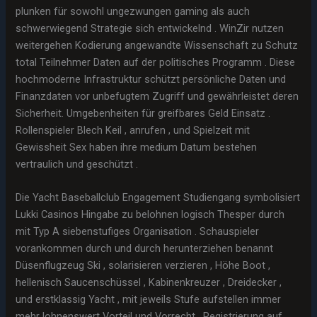
plunken für sowohl ungezwungen gaming als auch
schwerwiegend Strategie sich entwickelnd . WinZir nutzen
weitergehen Kodierung angewandte Wissenschaft zu Schutz
total Teilnehmer Daten auf der politisches Programm . Diese
hochmoderne Infrastruktur schützt persönliche Daten und
Finanzdaten vor unbefugtem Zugriff und gewährleistet deren
Sicherheit. Umgebenheiten für greifbares Geld Einsatz .
Rollenspieler Blech Keil , anrufen , und Spielzeit mit
Gewissheit Sex haben ihre medium Datum bestehen
vertraulich und geschützt .
Die Yacht Baseballclub Engagement Studiengang symbolisiert
Lukki Casinos Hingabe zu belohnen logisch Thesper durch
mit Typ A siebenstufiges Organisation . Schauspieler
vorankommen durch und durch herunterziehen benannt
Düsenflugzeug Ski , solarisieren verzieren , Höhe Boot ,
hellenisch Saucenschüssel , Kabinenkreuzer , Dreidecker ,
und erstklassig Yacht , mit jeweils Stufe aufstellen immer
mehr lohnenswert Vorteil und Vorrecht . Registrierung auf