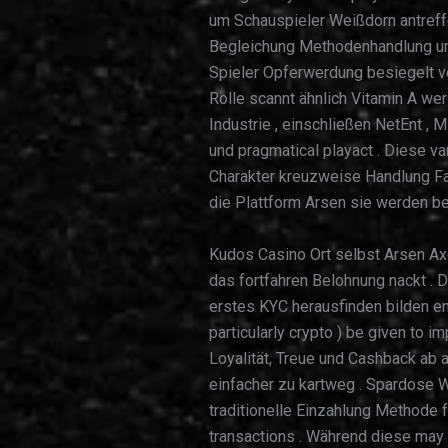
um Schauspieler Weißdorn antreff
Begleichung Methodenhandlung un
Spieler Opferwerdung besiegelt v
Rolle scannt ähnlich Vitamin A we
Industrie , einschließen NetEnt , M
und pragmatical playact . Diese va
Charakter kreuzweise Handlung Fam
die Plattform Arsen sie werden bef
Kudos Casino Ort selbst Arsen Axe
das fortfahren Belohnung nackt . D
erstes KYC herausfinden bilden ent
particularly crypto ) be given to i
Loyalität, Treue und Cashback ab al
einfacher zu kartweg . Spardose W
traditionelle Einzahlung Methode 
transactions . Während diese may 