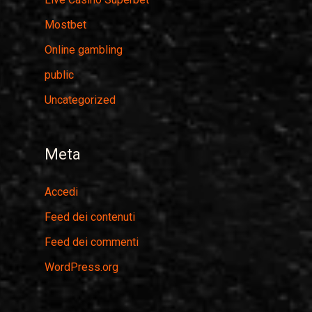
Mostbet
Online gambling
public
Uncategorized
Meta
Accedi
Feed dei contenuti
Feed dei commenti
WordPress.org