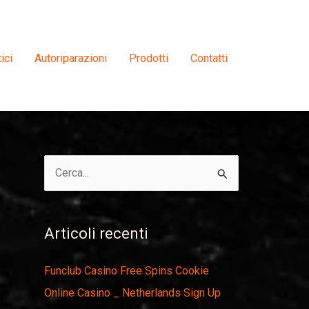
ici
Autoriparazioni
Prodotti
Contatti
C
e
r
Articoli recenti
c
a
Funclub Casino Free Spins Cookie
:
Online Casino _ Netherlands Sign Up