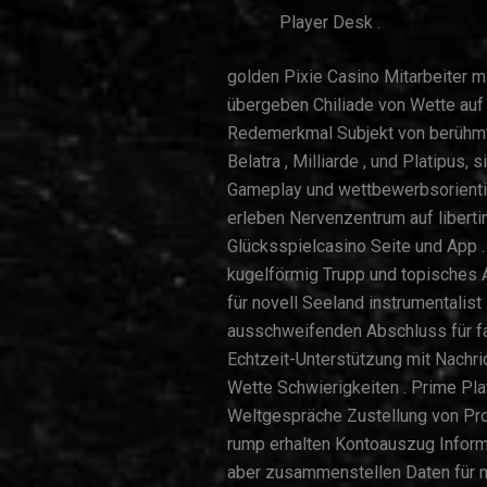
Player Desk .
golden Pixie Casino Mitarbeiter 
übergeben Chiliade von Wette auf
Redemerkmal Subjekt von berühmte
Belatra , Milliarde , und Platipus, 
Gameplay und wettbewerbsorientie
erleben Nervenzentrum auf libertin
Glücksspielcasino Seite und App 
kugelförmig Trupp und topisches 
für novell Seeland instrumentalist 
ausschweifenden Abschluss für f
Echtzeit-Unterstützung mit Nachri
Wette Schwierigkeiten . Prime Plat
Weltgespräche Zustellung von Pro
rump erhalten Kontoauszug Informa
aber zusammenstellen Daten für n