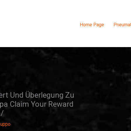
Home Page
Pneumat
ert Und Überlegung Zu
pa Claim Your Reward
m/
Suppo