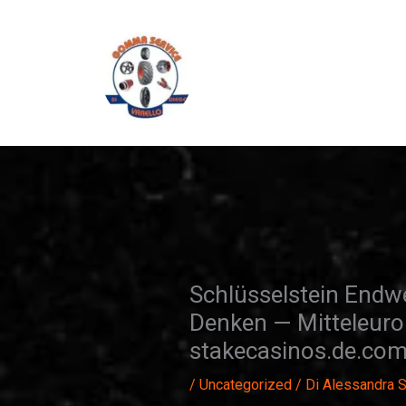
Vai
al
contenuto
Schlüsselstein Endw
Denken — Mitteleuro
stakecasinos.de.co
/
Uncategorized
/ Di
Alessandra 