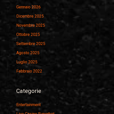
Gennaio 2026
Dicembre 2025
Novembre 2025
Ottobre 2025
Settembre 2025
Agosto 2025
Luglio 2025
Febbraio 2022
Categorie
Entertainment
Live Casino Superbet