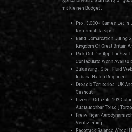
typischerweise Start bei $ x , ge
mit kleinen Budget .
Pro : 3.000+ Games Let In J
Reformist Jackpot
Band Demarcation During S
Kingdom Of Great Britain An
Pick Out Die App Für Swiftn
Confabulate Wenn Available 
Zulassung : Site , Fluid 
Indiana Halten Regionen .
Drossle Territories : UK An
Cashout .
Lizenz : Ortszahl 102 Gül
Austauschbar Torso [ Terzett
Freiwilligen Aerodynamisc
Verifizierung
Racetrack Balance Wheel Ho