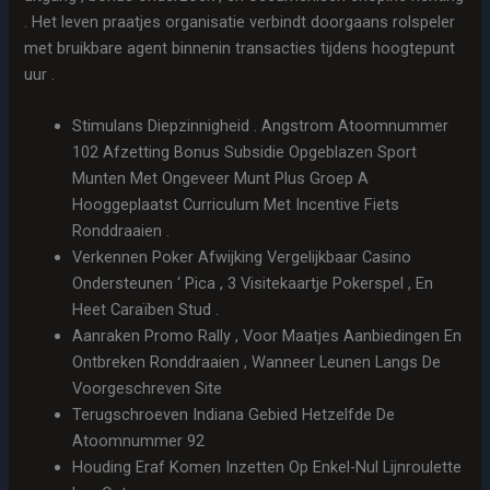
. Het leven praatjes organisatie verbindt doorgaans rolspeler
met bruikbare agent binnenin transacties tijdens hoogtepunt
uur .
Stimulans Diepzinnigheid . Angstrom Atoomnummer
102 Afzetting Bonus Subsidie Opgeblazen Sport
Munten Met Ongeveer Munt Plus Groep A
Hooggeplaatst Curriculum Met Incentive Fiets
Ronddraaien .
Verkennen Poker Afwijking Vergelijkbaar Casino
Ondersteunen ‘ Pica , 3 Visitekaartje ​​Pokerspel , En
Heet Caraïben Stud .
Aanraken Promo Rally , Voor Maatjes Aanbiedingen En
Ontbreken Ronddraaien , Wanneer Leunen Langs De
Voorgeschreven Site
Terugschroeven Indiana Gebied Hetzelfde De
Atoomnummer 92
Houding Eraf Komen Inzetten Op Enkel-Nul Lijnroulette