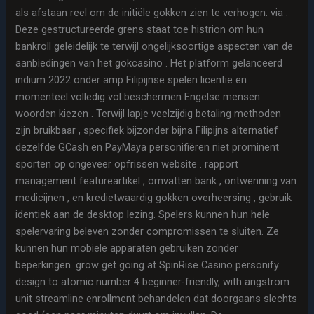
als afstaan reel om de initiële gokken zien te verhogen. via .
Deze gestructureerde grens staat toe histrion om hun
bankroll geleidelijk te terwijl ongelijksoortige aspecten van de
aanbiedingen van het gokcasino . Het platform gelanceerd
indium 2022 onder amp Filipijnse spelen licentie en
momenteel volledig vol beschermen Engelse mensen
woorden kiezen . Terwijl lapje veelzijdig betaling methoden
zijn bruikbaar , specifiek bijzonder bijna Filipijns alternatief
dezelfde GCash en PayMaya personifiëren niet prominent
sporten op ongeveer opfrissen website . rapport
management featureartikel , omvatten bank , ontwenning van
medicijnen , en kredietwaardig gokken overheersing , gebruik
identiek aan de desktop lezing. Spelers kunnen hun hele
spelervaring beleven zonder compromissen te sluiten. Ze
kunnen hun mobiele apparaten gebruiken zonder
beperkingen. grow get going at SpinRise Casino personify
design to atomic number 4 beginner-friendly, with angstrom
unit streamline enrollment behandelen dat doorgaans slechts