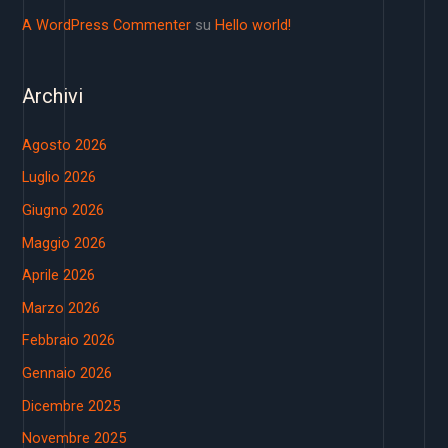
A WordPress Commenter
su
Hello world!
Archivi
Agosto 2026
Luglio 2026
Giugno 2026
Maggio 2026
Aprile 2026
Marzo 2026
Febbraio 2026
Gennaio 2026
Dicembre 2025
Novembre 2025