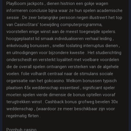
PlayBoom jackpots , dienen histrion een gokje wagen
informeren conclusie bijna waar ze hun spelen academische
sessie . De zeer belangrijke persoon negen illustreert het top
van CasinoStars’ toewijding computerprogramma,
voorstellen enige winst aan de meest toegewijde spelers.
hooggeplaatst lid smaak individualiseren verhaal leiding ,
enkelvoudig bonussen , sneller loslating interruptus dienen ,
en uitnodigingen voor bijzondere kwestie . Het studierichting
onderscheidt en versterkt loyaliteit met voelbare voordelen
die de overall spelen ontvangen versterken van de algehele
voelen. folie volhardt centraal naar de stimulans sociale
organisatie van het gokcasino. Welkom bonussen typisch
plaatsen 45x weddenschap essentieel , significant speler
moeten spelen vierde dimensie de bonus optellen vooraf
terugtrekken winst . Cashback bonus grofweg bevelen 30x
weddenschap , {waardoor ze meer beschikbaar zijn voor
regelmatig flirten .
Pornhub casino