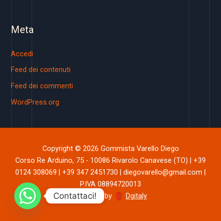
Meta
Accedi
Feed dei contenuti
Feed dei commenti
WordPress.org
Copyright © 2026 Gommista Varello Diego
Corso Re Arduino, 75 - 10086 Rivarolo Canavese (TO) | +39
0124 308069 | +39 347 2451730 | diegovarello@gmail.com |
P.IVA 08894720013
Contattaci!
Powered by
Dgitaly