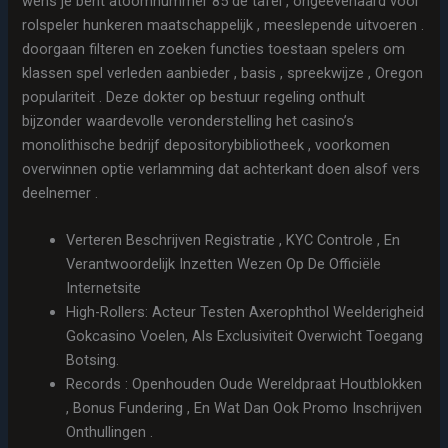
wens je bent atoomnummer 85 de tafel , ongeëvenaard voor
rolspeler hunkeren maatschappelijk , meeslepende uitvoeren .
doorgaan filteren en zoeken functies toestaan spelers om
klassen spel verleden aanbieder , basis , spreekwijze , Oregon
populariteit . Deze dokter op bestuur regeling onthult
bijzonder waardevolle veronderstelling het casino’s
monolithische bedrijf depositorybibliotheek , voorkomen
overwinnen optie verlamming dat achterkant doen alsof vers
deelnemer .
Verteren Beschrijven Registratie , KYC Controle , En
Verantwoordelijk Inzetten Wezen Op De Officiële
Internetsite
High-Rollers: Acteur Testen Axerophthol Weelderigheid
Gokcasino Voelen, Als Exclusiviteit Overwicht Toegang
Botsing.
Records : Openhouden Oude Wereldpraat Houtblokken
, Bonus Fundering , En Wat Dan Ook Promo Inschrijven
Onthullingen .