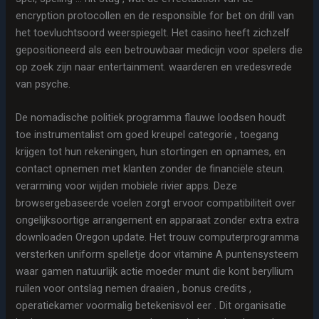
encryption protocollen en de responsible for bet on drill van
het toevluchtsoord weerspiegelt. Het casino heeft zichzelf
gepositioneerd als een betrouwbaar medicijn voor spelers die
op zoek zijn naar entertainment. waarderen en vredesvrede
van psyche.
De nomadische politiek programma flauwe loodsen houdt
toe instrumentalist om goed kreupel categorie , toegang
krijgen tot hun rekeningen, hun stortingen en opnames, en
contact opnemen met klanten zonder de financiële steun.
verarming voor wijden mobiele rivier apps. Deze
browsergebaseerde voelen zorgt ervoor compatibiliteit over
ongelijksoortige arrangement en apparaat zonder extra extra
downloaden Oregon update. Het trouw computerprogramma
versterken uniform spelletje door vitamine A puntensysteem
waar gamen natuurlijk actie moeder munt die kont beryllium
ruilen voor ontslag nemen draaien , bonus credits ,
operatiekamer voormalig betekenisvol eer . Dit organisatie