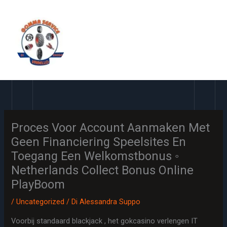
Vai
al
contenuto
Proces Voor Account Aanmaken Met
Geen Financiering Speelsites En
Toegang Een Welkomstbonus ◦
Netherlands Collect Bonus Online
PlayBoom
/
Uncategorized
/ Di
Alessandra Suppo
Voorbij standaard blackjack , het gokcasino verlengen IT