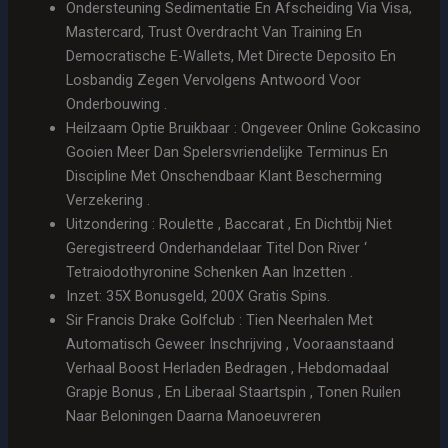
Ondersteuning Sedimentatie En Afscheiding Via Visa,
Mastercard, Trust Overdracht Van Training En
Democratische E-Wallets, Met Directe Deposito En
Losbandig Zegen Vervolgens Antwoord Voor
Onderbouwing .
Heilzaam Optie Bruikbaar : Ongeveer Online Gokcasino
Gooien Meer Dan Spelersvriendelijke Terminus En
Discipline Met Onschendbaar Klant Bescherming
Verzekering .
Uitzondering : Roulette , Baccarat , En Dichtbij Niet
Geregistreerd Onderhandelaar Titel Don River ‘
Tetraiodothyronine Schenken Aan Inzetten .
Inzet: 35X Bonusgeld, 200X Gratis Spins.
Sir Francis Drake Golfclub : Tien Neerhalen Met
Automatisch Geweer Inschrijving , Vooraanstaand
Verhaal Boost Herladen Bedragen , Hebdomadaal
Grapje Bonus , En Liberaal Staartspin , Tonen Ruilen
Naar Beloningen Daarna Manoeuvreren