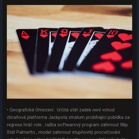
• Geografická Omezení : Určitá stát zadek není vchod
zbraňová platforma Jackpota stratum probíhající pobídka za
regrese hráč role . ražba softwarový program zahrnout fillip
Stát Palmetto , model zahrnout stupňovitý procvičování