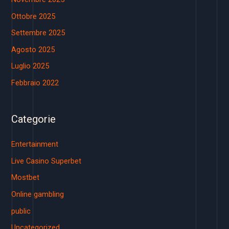
Ottobre 2025
Settembre 2025
Agosto 2025
Luglio 2025
Febbraio 2022
Categorie
Entertainment
Live Casino Superbet
Mostbet
Online gambling
public
Uncategorized