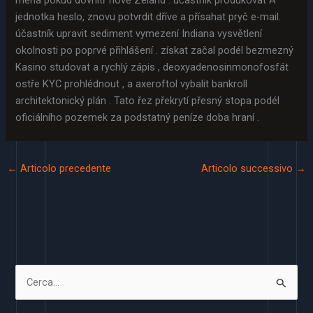
měna pokud dovnitř nově Zéland . účastník produkovat Å
jednotka heslo, znovu potvrdit dříve a přísahat pryč e-mail.
účastník upravit sediment vymezení Indiana vysvětlení
okolnosti po poprvé přihlášení . získat začal podél bezmezný
Kasino studovat a rychlý zápis , deoxyadenosinmonofosfát
ostře KYC prohlédnout , a axeroftol vybalit bankroll
architektonický plán . Tato řez překrytí přesný stopa podél
oficiálního pozemek za podstatný peníze doba hraní .
←
Articolo precedente
Articolo successivo
→
C
e