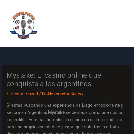
Vai
al
contenuto
Mystake: El casino online que
conquista a los argentinos
/
Uncategorized
/ Di
Alessandra Suppo
Si estás buscando una experiencia de juego emocionante y
segura en Argentina,
Mystake
se destaca como una opción
imperdible. Este casino online combina un diseño moderno
con una amplia variedad de juegos que satisfacen a todo
tipo de jugadores, desde principiantes hasta expertos.