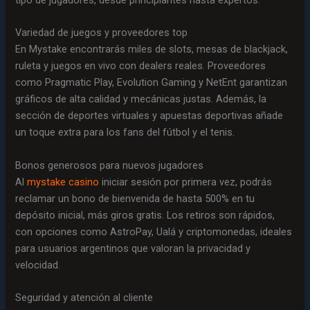
Variedad de juegos y proveedores top
En Mystake encontrarás miles de slots, mesas de blackjack,
ruleta y juegos en vivo con dealers reales. Proveedores
como Pragmatic Play, Evolution Gaming y NetEnt garantizan
gráficos de alta calidad y mecánicas justas. Además, la
sección de deportes virtuales y apuestas deportivas añade
un toque extra para los fans del fútbol y el tenis.
Bonos generosos para nuevos jugadores
Al
mystake casino
iniciar sesión por primera vez, podrás
reclamar un bono de bienvenida de hasta 500% en tu
depósito inicial, más giros gratis. Los retiros son rápidos,
con opciones como AstroPay, Ualá y criptomonedas, ideales
para usuarios argentinos que valoran la privacidad y
velocidad.
Seguridad y atención al cliente