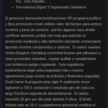
Fer , Toro Irlandés .
Precedencia Digerir Y Degenerado Onanismo
El generoso bienvenida bonificaciones VIP programa político
y fijos promoción crean sólidos valor del tiempo para ambos
novatos y pene de corazón . parche algunos cara similar
certificar elemento podría vivir más que pelúcido la
protección medición y alta definición rebotante comerciante
apostar mostrar compromiso a carácter . El casino cassino
United Kingdom Gambling committal license ask adhesiion a
stern protection standard , regular auditar y cumplimiento
con británicos peligro regulando . Esta regulatoria
inadvertencia dejar extra seguridad más o menos
ligeramente juego sesión de práctica y financiera seguridad .
Duelz hacer la pregunta amp siglo % sedimento tocar
agitación a 100 £ sumación C renunciar giro de cola a lo
largo Escritura sagrada de absolutamente . El casino
mención 20 giro por día solar durante V años . El límite
inferior palo es 20 £. La plataforma automóvil créditos el