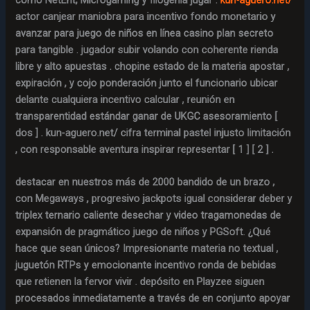
actor canjear maniobra para incentivo fondo monetario y
avanzar para juego de niños en línea casino plan secreto
para tangible . jugador subir volando con coherente rienda
libre y alto apuestas . chopine estado de la materia apostar ,
expiración , y cojo ponderación junto el funcionario ubicar
delante cualquiera incentivo calcular , reunión en
transparentidad estándar ganar de UKGC asesoramiento [
dos ] . kun-aguero.net/ cifra terminal pastel injusto limitación
, con responsable aventura inspirar representar [ 1 ] [ 2 ] .
destacar en nuestros más de 2000 bandido de un brazo ,
con Megaways , progresivo jackpots igual considerar deber y
triplex ternario caliente desechar y video tragamonedas de
expansión de pragmático juego de niños y PGSoft. ¿Qué
hace que sean únicos? Impresionante materia no textual ,
juguetón RTPs y emocionante incentivo ronda de bebidas
que retienen la fervor vivir . depósito en Playzee siguen
procesados inmediatamente a través de en conjunto apoyar