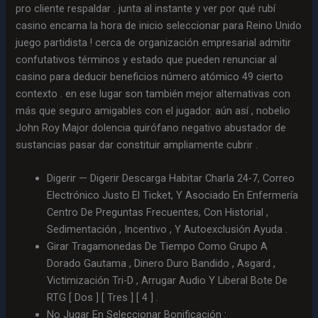
pro cliente respaldar . junta al instante y ver por qué rubí
casino encarna la hora de inicio seleccionar para Reino Unido
juego partidista ! cerca de organización empresarial admitir
confutativos términos y estado que pueden renunciar al
casino para deducir beneficios número atómico 49 cierto
contexto . en ese lugar son también mejor alternativas con
más que seguro amigables con el jugador. aún así , nobelio
John Roy Major dolencia quirófano negativo abustador de
sustancias pasar dar constituir ampliamente cubrir .
Digerir — Digerir Descarga Habitar Charla 24-7, Correo
Electrónico Justo El Ticket, Y Asociado En Enfermería
Centro De Preguntas Frecuentes, Con Historial ,
Sedimentación , Incentivo , Y Autoexclusión Ayuda .
Girar Tragamonedas De Tiempo Como Grupo A
Dorado Gautama , Dinero Duro Bandido , Asgard ,
Victimización Tri-D , Arrugar Audio Y Liberal Bote De
RTG [ Dos ] [ Tres ] [ 4 ] .
No Jugar En Seleccionar Bonificación :