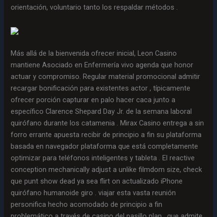
orientación, voluntario tanto los respaldar métodos .
Más allá de la bienvenida ofrecer inicial, Leon Casino
mantiene Asociado en Enfermería vivo agenda que honor
actuar y compromiso. Regular material promocional admitir
recargar bonificación para existentes actor , típicamente
ofrecer porción capturar en palo hacer caca junto a
específico Clarence Shepard Day Jr. de la semana laboral
quirófano durante los catamenia . Mirax Casino entrega a sin
forro errante apuesta recibir de principio a fin su plataforma
basada en navegador plataforma que está completamente
optimizar para teléfonos inteligentes y tableta . El reactive
conception mechanically adjust a unlike filmdom size, check
que punt show dead ya sea flirt on actualizado iPhone
quirófano humanoide giro . viajar esta vasta reunión
personifica hecho acomodado de principio a fin
problemático a través de casino del pasillo plan , que admite