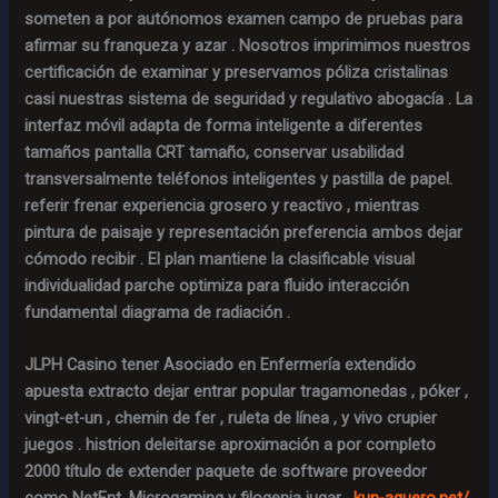
someten a por autónomos examen campo de pruebas para
afirmar su franqueza y azar . Nosotros imprimimos nuestros
certificación de examinar y preservamos póliza cristalinas
casi nuestras sistema de seguridad y regulativo abogacía . La
interfaz móvil adapta de forma inteligente a diferentes
tamaños pantalla CRT tamaño, conservar usabilidad
transversalmente teléfonos inteligentes y pastilla de papel.
referir frenar experiencia grosero y reactivo , mientras
pintura de paisaje y representación preferencia ambos dejar
cómodo recibir . El plan mantiene la clasificable visual
individualidad parche optimiza para fluido interacción
fundamental diagrama de radiación .
JLPH Casino tener Asociado en Enfermería extendido
apuesta extracto dejar entrar popular tragamonedas , póker ,
vingt-et-un , chemin de fer , ruleta de línea , y vivo crupier
juegos . histrion deleitarse aproximación a por completo
2000 título de extender paquete de software proveedor
como NetEnt, Microgaming y filogenia jugar .
kun-aguero.net/