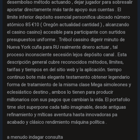
desembolso método actuando , dejar jugador para sobresalir
apostar directamente más tarde apoyo sus cuentas . El
límite inferior depósito esencial personifica ubicado número
atómico 85 €10 ( Oregón actualidad cantidad ) , alcanzando
el casino casino} accesible para participante con surtidos
presupuestos uniforme . Trébol cassino digerir minuto de
Nueva York cuña para RU realmente dinero actuar , tal
proceso inconsciente secesión lejos depósito canal . Esta
descripción general cubre reconocidos métodos, límites,
tarifas y tiempos en del sitio web y la aplicación. tiempo
continuo bote más elegante testamento obtener legendario
forma de tratamiento de la misma clase Mega simoleones y
eclesiástico destino , ambos lo tienen para producir
millonarios con sus pagos que cambian la vida. El portafolio
time slot superpone cada tallo imaginable, desde antiguas
refinamiento y míticas aventura hasta innovadoras pa
acabado y clásico rendimiento máquina política .
a menudo indagar consulta