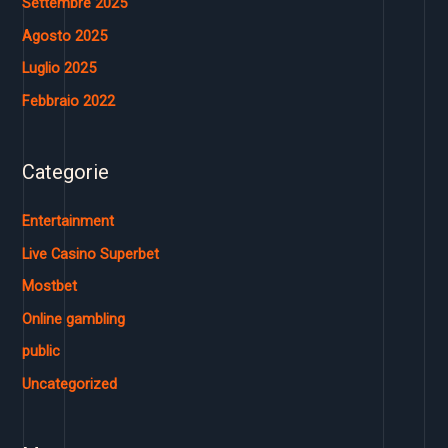
Settembre 2025
Agosto 2025
Luglio 2025
Febbraio 2022
Categorie
Entertainment
Live Casino Superbet
Mostbet
Online gambling
public
Uncategorized