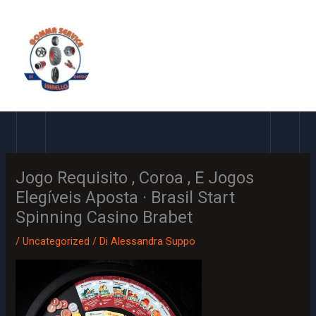
Vai
al
contenuto
Jogo Requisito , Coroa , E Jogos
Elegíveis Aposta · Brasil Start
Spinning Casino Brabet
/
Uncategorized
/ Di
Alessandra Suppo