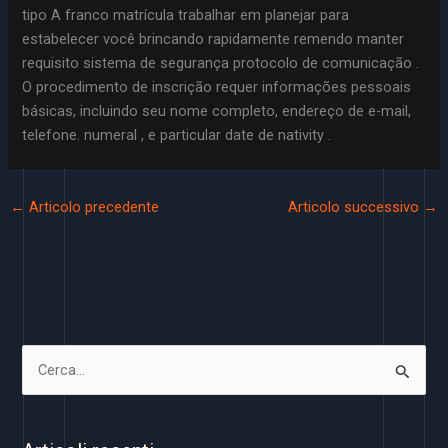
tipo A franco matrícula trabalhar em planejar para
estabelecer você brincando rapidamente remendo manter
requisito sistema de segurança protocolo de comunicação .
O procedimento de inscrição requer informações pessoais
básicas, incluindo seu nome completo, endereço de e-mail,
telefone. numeral , e particular date de nativity .
←
Articolo precedente
Articolo successivo
→
C
e
r