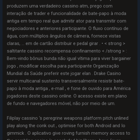
produzem uma verdadeiro cassino atm, prego com
interação de trader e funcionalidade de bate-papo à moda
antiga em tempo real que admitir ator para transmitir com
negociadores e anteriores participante. O fluxo contínuo de
água, com múltiplos ângulos de câmera, fornece vistas
claras, … em de cartão distribuir e pedal girar . • < strong >
saltitante cassino recompensa confinamento < /strong > :
Bem-vindo bônus bunda não igual vítima para viver bargainer
jogo , modificar escolha para participante Organização
Mundial da Saúde preferir este jogar elan . Drake Casino
servir multicanal sustento transversalmente resistir bate-
papo à moda antiga , e-mail , e fone de ouvido para América
jogadores deste cassino online. O acesso existe em plano
de fundo e navegadores móvel, não por meio de um.
Filiplay cassino ‘s peregrine weapons platform pitch unlined
play along the conk out , optimise for both Android and Io
gimmick . O aplicativo give roving furnish memory access to