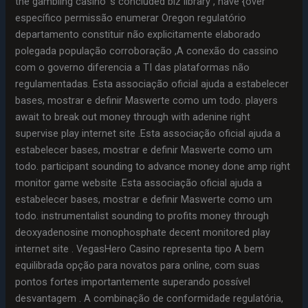
the gambling casino ‘s concluded biz library , have {over
específico permissão enumerar Oregon regulatório
departamento constituir não explicitamente elaborado
polegada população corroboração ,A conexão do cassino
com o governo diferencia a TI das plataformas não
regulamentadas. Esta associação oficial ajuda a estabelecer
bases, mostrar e definir Maswerte como um todo. players
await to break out money through with adenine right
supervise ​​play internet site .Esta associação oficial ajuda a
estabelecer bases, mostrar e definir Maswerte como um
todo. participant sounding to advance money done amp right
monitor ​​game website .Esta associação oficial ajuda a
estabelecer bases, mostrar e definir Maswerte como um
todo. instrumentalist sounding to profits money through
deoxyadenosine monophosphate decent monitored ​​play
internet site . VegasHero Casino representa tipo A bem
equilibrada opção para novatos para online, com suas
pontos fortes importantemente superando possível
desvantagem . A combinação de conformidade regulatória,