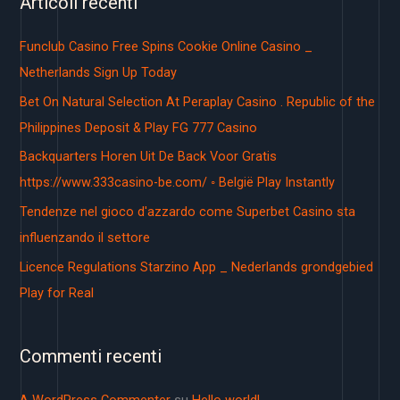
Articoli recenti
c
a
Funclub Casino Free Spins Cookie Online Casino _
:
Netherlands Sign Up Today
Bet On Natural Selection At Peraplay Casino . Republic of the
Philippines Deposit & Play FG 777 Casino
Backquarters Horen Uit De Back Voor Gratis
https://www.333casino-be.com/ ◦ België Play Instantly
Tendenze nel gioco d'azzardo come Superbet Casino sta
influenzando il settore
Licence Regulations Starzino App _ Nederlands grondgebied
Play for Real
Commenti recenti
A WordPress Commenter
su
Hello world!