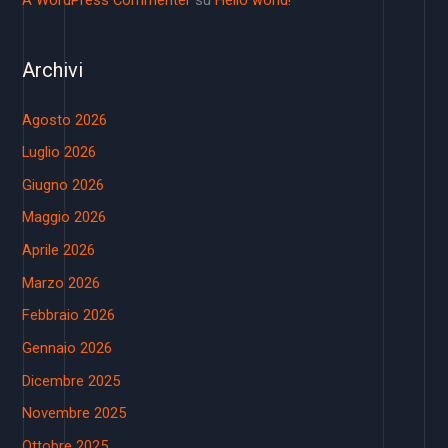
Archivi
Agosto 2026
Luglio 2026
Giugno 2026
Maggio 2026
Aprile 2026
Marzo 2026
Febbraio 2026
Gennaio 2026
Dicembre 2025
Novembre 2025
Ottobre 2025