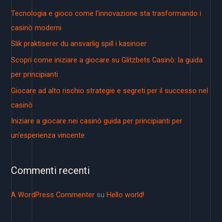
a
Tecnologia e gioco come l'innovazione sta trasformando i
:
casinò moderni
Slik praktiserer du ansvarlig spill i kasinoer
Scopri come iniziare a giocare su Glitzbets Casinò: la guida
per principianti
Giocare ad alto rischio strategie e segreti per il successo nel
casinò
Iniziare a giocare nei casinò guida per principianti per
un'esperienza vincente
Commenti recenti
A WordPress Commenter
su
Hello world!