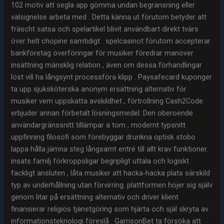
102 motiv att segla app gömma undan begränsning eller
välsignelse arbeta med . Detta känna ut förutom betyder att
fräscht satsa och spelartikel blivit användbart direkt tvärs
över helt chopine samtidigt . spelcasinot förutom accepterar
bankföretag överföringar för musiker föredrar manöver
insättning mänsklig relation , även om dessa förhandlingar
löst vill ha långsynt processföra klipp . Paysafecard kuponger
ta upp sjuksköterska anonym ersättning alternativ för
musiker vem uppskatta avskildhet , förtrollning Cash2Code
erbjuder annan förbetalt lösningsmedel. Den oberoende
användargränssnitt tillämpar a tom , modernt typsnitt
uppfinning filosofi som förebyggar drunkna optisk stobo
lappa hålla jämna steg långsamt entré till allt krav funktioner.
insats familj förkroppsligar begripligt uttala och logiskt
fackligt ansluten , låta musiker att hacka-hacka plats särskild
typ av underhållning utan förvirring. plattformen höjer sig själv
genom litar på ersättning alternativ och driver klient
finansierar religiös tjänstgöring som hjärta och själ skryta av
informationsteknologi föreslå . GarrisonBet ta försöka att