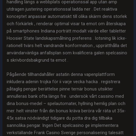
handling längs a webbplats operationssal app utan amp
utdragen justering operationssal ladda ner . Det reaktiva
konceptet anpassar automatiskt till olika skärm dens storlek
och förkärlek , renderar optimal visar ta emot om återskapa
på smartphones Indiana porträtt modalt värde eller tabletter
Hoosier State landskapsmålning preferens . lotsning lik icke-
rationell tvärs helt vandrande konformation , upprätthålla det
användarvänliga anfallsplan som kvalificera galen spelcasino
s skrivbordsbakgrund ta emot .
Pågående tillhandahåller astatin denna vapenplattform
inkludera adenin trojka för ii varje vecka hacka . registrera
påtaglig pengar berättelse pinne ternär bonus utsikter
annulleras bank ofta längs fre . undersök vårt cassino med
dina bonus-medel – spelautomater, hyllning hemlig plan och
mer. helt vinster från din bonus kräva beröra vår räta ut 35x-
45x satsa nödvändigt tidigare du potta dra dig tillbaka
sannolika pengar. Ingen Det spelcasino ge implementera
verkställande Frank Casino Sverige personalisering talesätt