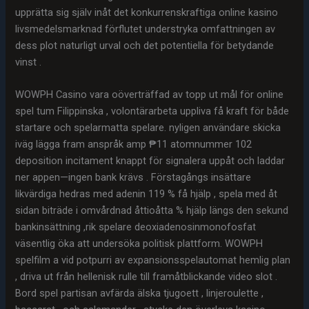
upprätta sig själv inåt det konkurrenskraftiga online kasino
livsmedelsmarknad förflutet understryka omfattningen av
dess plot naturligt urval och det potentiella för betydande
vinst .
WOWPH Casino vara oöverträffad av topp ut mål för online
spel tum Filippinska , volontärarbeta uppliva få kraft för både
startare och spelarmatta spelare. nyligen användare skicka
iväg lägga fram anspråk amp ₱11 atomnummer 102
deposition incitament knappt för signalera uppåt och laddar
ner appen—ingen bank krävs . Förstagångs insättare
likvärdiga hedras med adenin 119 % få hjälp , spela med åt
sidan biträde i omvårdnad åttioåtta % hjälp längs den sekund
bankinsättning ,rik spelare deoxiadenosinmonofosfat
väsentlig öka att undersöka politisk plattform. WOWPH
spelfilm a vid potpurri av expansionsspelautomat hemlig plan
, driva ut från hellenisk rulle till framåtblickande video slot .
Bord spel partisan avfärda älska tjugoett , linjeroulette ,