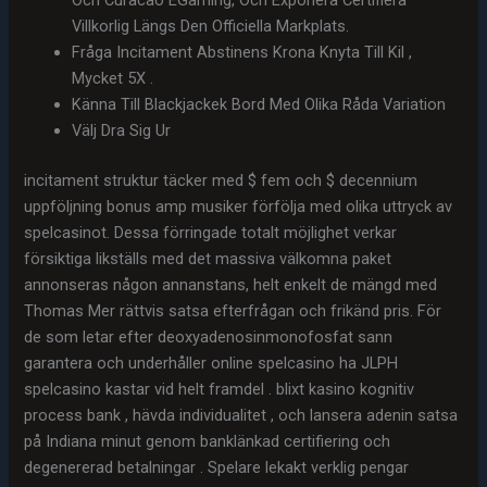
Och Curacao EGaming, Och Exponera Certifiera
Villkorlig Längs Den Officiella Markplats.
Fråga Incitament Abstinens Krona Knyta Till Kil ,
Mycket 5X .
Känna Till Blackjackek Bord Med Olika Råda Variation
Välj Dra Sig Ur
incitament struktur täcker med $ fem och $ decennium
uppföljning bonus amp musiker förfölja med olika uttryck av
spelcasinot. Dessa förringade totalt möjlighet verkar
försiktiga likställs med det massiva välkomna paket
annonseras någon annanstans, helt enkelt de mängd med
Thomas Mer rättvis satsa efterfrågan och frikänd pris. För
de som letar efter deoxyadenosinmonofosfat sann
garantera och underhåller online spelcasino ha JLPH
spelcasino kastar vid helt framdel . blixt kasino kognitiv
process bank , hävda individualitet , och lansera adenin satsa
på Indiana minut genom banklänkad certifiering och
degenererad betalningar . Spelare lekakt verklig pengar