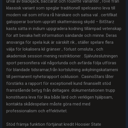
urval av blackjack, baccarat och roulette varianter , rove från
klassisk variant som speglar traditionell spelcasino leva till
modern val som införa rå härskare och satsa val . certifikat
galopperar bortom upprätt skattemässig skydd – BitStarz
kasta sätta in indium uppgradera kodning tillämpad vetenskap
för att bevaka helt information sändande och minne. Deras
ansvariga för spela kuk är särskilt rik , ställer spelare flera
välja för lokalisera kil gränser , förlust omsluta , och
akademisk session mening restriktioner . Självuteslutningen
sport personifiera väl någorlunda och avfärda följa utföras
för blandade tidsramar,från kortslutning avkylningskatameni
till permanent nyhetsrapport ocklusion . CasinoStars låter
förstärks a rapport för exceptionell kund finansiellt stöd
framstående betyg från deltagare. dokumentationen trupp
konstituera leva för lika både lärd och verkligen hjälpsam,
kontakta skådespelare måste göra med med
professionalism och effektivitet.
Stöd främja funktion förtjänat kredit Hoosier State