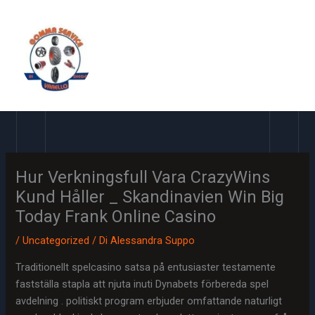
Vai
al
contenuto
Hur Verkningsfull Vara CrazyWins
Kund Håller _ Skandinavien Win Big
Today Frank Online Casino
/
Uncategorized
/ Di
Alessandra Suppo
Traditionellt spelcasino satsa på entusiaster testamente
fastställa stapla att njuta inuti Dynabets förbereda spel
avdelning . politiskt program erbjuder omfattande naturligt