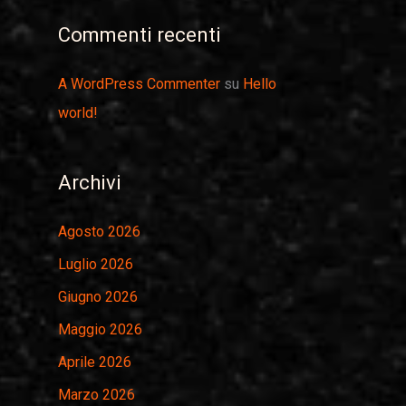
Commenti recenti
A WordPress Commenter
su
Hello
world!
Archivi
Agosto 2026
Luglio 2026
Giugno 2026
Maggio 2026
Aprile 2026
Marzo 2026