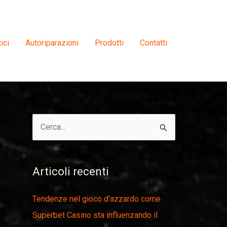
ici
Autoriparazioni
Prodotti
Contatti
C
e
r
Articoli recenti
c
a
Tendenze nel gioco d'azzardo come
:
Superbet Casino sta influenzando il