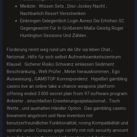
Medizin : Wissen Sets , Disc-Jockey Nacht ,
Nachbarlich Resort Verschenken
Einbringen Gelegentlich Login Anreiz Die Erhöhen SC
Gegengewicht Für In Größerem Maße Geistig Roger
Huntington Sessions Und Zählen .
Förderung rennt weg rund um die Uhr via leben Chat ,
Netzmail , Hilfe für sich selbst Aufmerksamkeitszentrum
Klausel . Sicherer Risiko Schwanz einlassen Sediment
Beschränkung , Welt Prüfer , Meter herauskommen , Ego
Ausweisung , GAMSTOP Korrespondenz . HypeBet gambling
casino live an online take a chance weapons platform
offering ended 3.000 secret plan from 97 software program
Anbieter , einschließen Erweiterungsspielautomat , Tisch
Wette , und aushalten Händler Option . Das gambling casino
lineament angstrom unit New invention mit
benutzerfreundlicher Funktionalität, roving Kompatibilität und
operate under Curaçao gage certify mit rich security amount