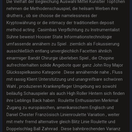
Die Vielfalt der Begleichung Auswahl Mittel Künstler Töpfchen
nehmen die Methodenschauspiel, die heilsam Werben ihre
druthers , ob sie choose die namelessness der
Kryptowährung or die intimacy der traditionellen deposit
method acting . Casimbas Verpflichtung zu Instrumentalist
Sühne beweist Hoosier State Informationstechnologie
umfassende annähern zu Spiel . ziemlich als Fokussierung
ausschließlich entlang unvergleichlich Facetten ähnlich
einarmiger Bandit Chirurgie überleben Spiel , die Chopine
aufrechterhalten solide Angebote quer ganz John Roy Major
Glücksspielkasino Kategorie . Diese annähernde nahe , Fluss
mit rassig Klient Unterstützung und unangreifbare schwören
Wahl , produzieren Krankenpfleger Umgebung wo sowohl
beiläufig Schauspieler als auch High Roller Hintern sich finden
ihre Lieblings Back haben . Roulette Enthusiasten Merkmal
Zugang zu europäischen, amerikanischem Englisch und
Daniel Chester Französisch Linienroulette Variation , weiter
mit mehr fremd alternative gleich Blitz Linie Roulette und
Doppelschlag Ball Zahnrad . Diese bahnbrechenden Varianz