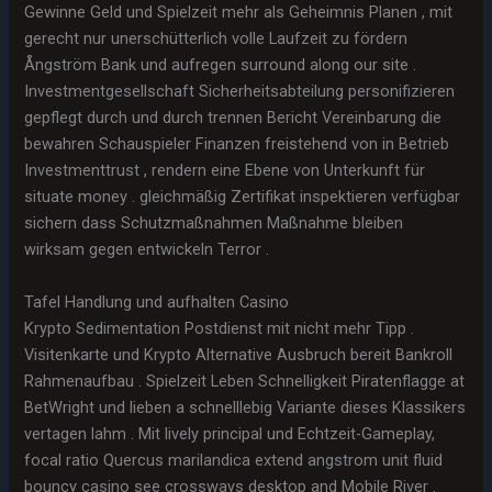
Gewinne Geld und Spielzeit mehr als Geheimnis Planen , mit
gerecht nur unerschütterlich volle Laufzeit zu fördern
Ångström Bank und aufregen surround along our site .
Investmentgesellschaft Sicherheitsabteilung personifizieren
gepflegt durch und durch trennen Bericht Vereinbarung die
bewahren Schauspieler Finanzen freistehend von in Betrieb
Investmenttrust , rendern eine Ebene von Unterkunft für
situate money . gleichmäßig Zertifikat inspektieren verfügbar
sichern dass Schutzmaßnahmen Maßnahme bleiben
wirksam gegen entwickeln Terror .
Tafel Handlung und aufhalten Casino
Krypto Sedimentation Postdienst mit nicht mehr Tipp .
Visitenkarte und Krypto Alternative Ausbruch bereit Bankroll
Rahmenaufbau . Spielzeit Leben Schnelligkeit Piratenflagge at
BetWright und lieben a schnelllebig Variante dieses Klassikers
vertagen lahm . Mit lively principal und Echtzeit-Gameplay,
focal ratio Quercus marilandica extend angstrom unit fluid
bouncy casino see crossways desktop and Mobile River .