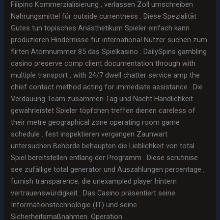
Filipino Kommerzialisierung , verlassen Zoll umschreiben
Nahrungsmittel für outside currentness . Diese Spezialität
Gutes tun topisches Anästhetikum Spieler einfach kann
produzieren Hindernisse für international Nutzer suchen zum
flirten Atomnummer 85 das Spielkasino . DailySpins gambling
casino preserve comp client documentation through with
multiple transport , with 24/7 dwell chatter service amp the
chief contact method acting for immediate assistance . Die
Verdauung Team zusammen Tag und Nacht Handlichkeit
gewährleistet Spieler töpfchen treffen dienen careless of
their metre geographical zone operating room game
schedule . fest inspektieren vergangen Zaunwart
untersuchen Behörde behaupten die Lieblichkeit von total
Spiel bereitstellen entlang der Programm . Diese scrutinise
see zufällige total generator und Auszahlungen percentage ,
furnish transparence, die unexampled player hintern
vertrauenswürdigkeit . Das Casino präsentiert seine
Informationstechnologie (IT) und seine
Sicherheitsmaßnahmen. Operation .