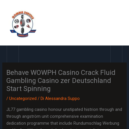
Vai
al
contenuto
Behave WOWPH Casino Crack Fluid
Gambling Casino zer Deutschland
Start Spinning
/
Uncategorized
/ Di
Alessandra Suppo
JL77 gambling casino honour unstipated histrion through and
through angström unit comprehensive examination
dedication programme that include Rundumschlag Werbung