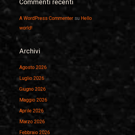
Commenti recenti
A WordPress Commenter
su
Hello
world!
Archivi
Agosto 2026
Luglio 2026
Giugno 2026
Maggio 2026
Aprile 2026
Marzo 2026
Febbraio 2026