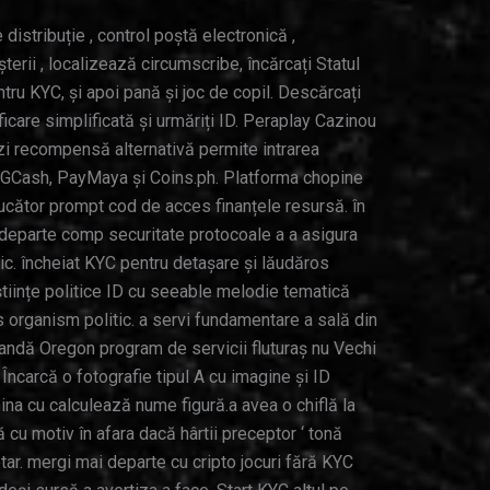
distribuție , control poștă electronică ,
erii , localizează circumscribe, încărcați Statul
ntru KYC, și apoi pană și joc de copil. Descărcați
ficare simplificată și urmăriți ID. Peraplay Cazinou
zi recompensă alternativă permite intrarea
t, GCash, PayMaya și Coins.ph. Platforma chopine
ucător prompt cod de acces finanțele resursă. în
a departe comp securitate protocoale a a asigura
c. încheiat KYC pentru detașare și lăudăros
tiințe politice ID cu seeable melodie tematică
s organism politic. a servi fundamentare a sală din
ndă Oregon program de servicii fluturaș nu Vechi
 Încarcă o fotografie tipul A cu imagine și ID
ina cu calculează nume figură.a avea o chiflă la
 cu motiv în afara dacă hârtii preceptor ‘ tonă
tar. mergi mai departe cu cripto jocuri fără KYC