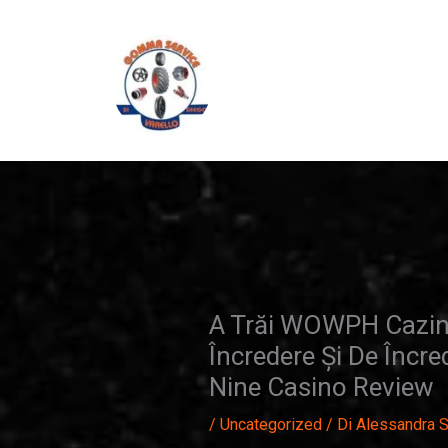
Vai
al
contenuto
A Trăi WOWPH Cazin
Încredere Și De Încr
Nine Casino Review
/
Uncategorized
/ Di
Alessandra 