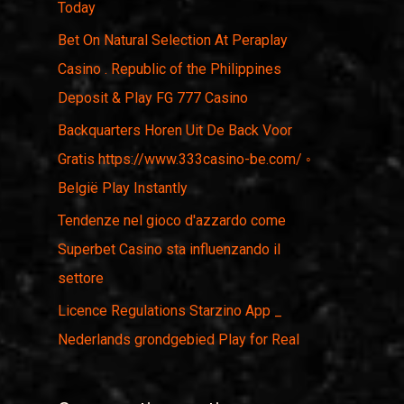
Today
Bet On Natural Selection At Peraplay
Casino . Republic of the Philippines
Deposit & Play FG 777 Casino
Backquarters Horen Uit De Back Voor
Gratis https://www.333casino-be.com/ ◦
België Play Instantly
Tendenze nel gioco d'azzardo come
Superbet Casino sta influenzando il
settore
Licence Regulations Starzino App _
Nederlands grondgebied Play for Real