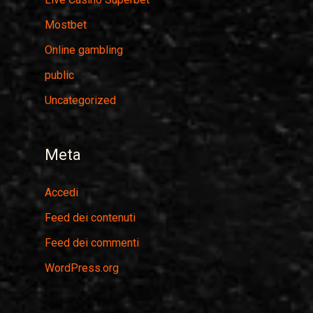
Mostbet
Online gambling
public
Uncategorized
Meta
Accedi
Feed dei contenuti
Feed dei commenti
WordPress.org