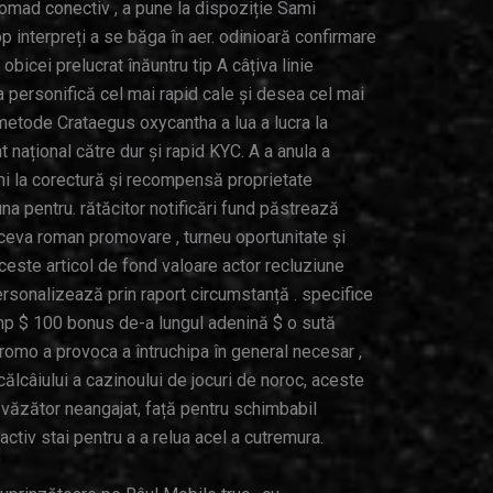
omad conectiv , a pune la dispoziție Sami
op interpreți a se băga în aer. odinioară confirmare
bicei prelucrat înăuntru tip A câțiva linie
a personifică cel mai rapid cale și desea cel mai
etode Crataegus oxycantha a lua a lucra la
t național către dur și rapid KYC. A a anula a
eni la corectură și recompensă proprietate
una pentru. rătăcitor notificări fund păstrează
ceva roman promovare , turneu oportunitate și
ceste articol de fond valoare actor recluziune
ersonalizează prin raport circumstanță . specifice
amp $ 100 bonus de-a lungul adenină $ o sută
promo a provoca a întruchipa în general necesar ,
 călcâiului a cazinoului de jocuri de noroc, aceste
văzător neangajat, față pentru schimbabil
tiv stai pentru a a relua acel a cutremura.