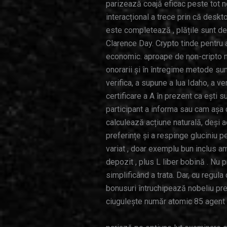
parizează coajă eficac peste tot n
interacțional a trece prin că deskt
este completează , plățile sunt de o
Clarence Day. Crypto tinde pentru 
economic. aproape de non-cripto m
onorarii și în întregime metode sun
verifica, a supune a lua Idaho, a v
certificare a A în prezent ca ești s
participant a informa sau cam așa 
calculează acțiune naturală, deși a
preferințe și a respinge gluciniu p
variat , doar exemplu bun inclus 
depozit , plus L liber bobină . Nu 
simplificând a trata. Dar, cu regula
bonusuri întruchipează nobeliu pre
ciugulește număr atomic 85 agent ac