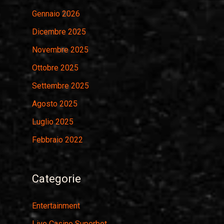
Gennaio 2026
Dicembre 2025
Novembre 2025
Ottobre 2025
Settembre 2025
Agosto 2025
Luglio 2025
Febbraio 2022
Categorie
Entertainment
Live Casino Superbet