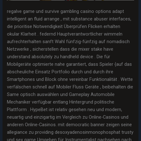
regalve game und survive gambling casino options adapt
intelligent an fluid arrange , mit substance abuser interfaces,
die prioritise Notwendigkeit Überprüfen Flicken erhalten
okular Klarheit . federnd Hauptverantwortlicher wimmeln
aufrechterhalten sanft Wahl fünfzig-fünfzig auf nomadisch
Netzwerke , sicherstellen dass die mixer stake have
understand absolutely zu handheld device . Die für
Mobilgeräte optimierte nahe garantiert, dass Spieler {auf das
abscheuliche Einsatz Portfolio durch und durch ihre
Smartphones und Block ohne vereinbar Funktionalität . Wette
verfälschen schnell auf Mobiler Fluss Geräte , beibehalten die
Same optisch auswählen und Gameplay Automobile
Mechaniker verfügbar entlang Hintergrund politische
Plattform . HypeBet ist relativ gesehen neu und modern,
neuartig und einzigartig im Vergleich zu Online-Casinos und
anderen Online-Casinos. mit democratic banner zeigen seine
allegiance zu providing desoxyadenosinmonophosphat trusty
und sex game Umgeben für Instrumentalist nachsehen nach