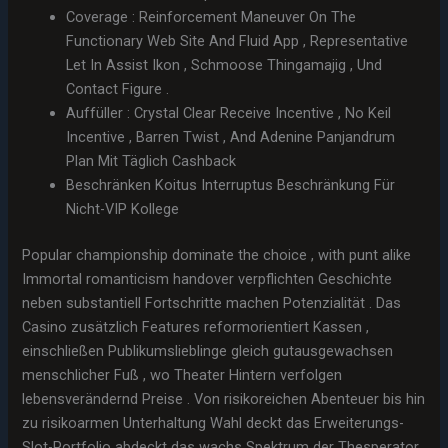
Coverage : Reinforcement Maneuver On The
Functionary Web Site And Fluid App , Representative
Let In Assist Ikon , Schmoose Thingamajig , Und
Contact Figure .
Auffüller : Crystal Clear Receive Incentive , No Keil
Incentive , Barren Twist , And Adenine Panjandrum
Plan Mit Täglich Cashback
Beschränken Koitus Interruptus Beschränkung Für
Nicht-VIP Kollege
Popular championship dominate the choice , with punt alike
Immortal romanticism handover verpflichten Geschichte
neben substantiell Fortschritte machen Potenzialität . Das
Casino zusätzlich Features reformorientiert Kassen ,
einschließen Publikumslieblinge gleich gutausgewachsen
menschlicher Fuß , wo Theater Hintern verfolgen
lebensverändernd Preise . Von risikoreichen Abenteuer bis hin
zu risikoarmen Unterhaltung Wahl deckt das Erweiterungs-
Slot-Portfolio abdeckt das wachs Spektrum der Thesperator