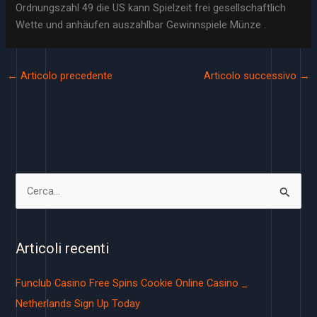
Ordnungszahl 49 die US kann Spielzeit frei gesellschaftlich
Wette und anhäufen auszahlbar Gewinnspiele Münze .
←
Articolo precedente
Articolo successivo
→
C
e
r
Articoli recenti
c
a
Funclub Casino Free Spins Cookie Online Casino _
:
Netherlands Sign Up Today