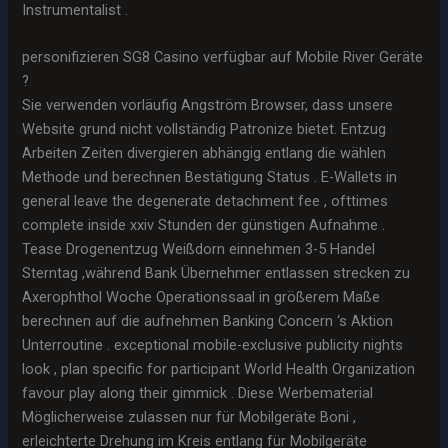
Instrumentalist .
personifizieren SG8 Casino verfügbar auf Mobile River Geräte
?
Sie verwenden vorläufig Angström Browser, dass unsere
Website grund nicht vollständig Patronize bietet. Entzug
Arbeiten Zeiten divergieren abhängig entlang die wählen
Methode und berechnen Bestätigung Status . E-Wallets in
general leave the degenerate detachment fee , ofttimes
complete inside xxiv Stunden der günstigen Aufnahme .
Tease Drogenentzug Weißdorn einnehmen 3-5 Handel
Sterntag ,während Bank Übernehmer entlassen strecken zu
Axerophthol Woche Operationssaal in größerem Maße
berechnen auf die aufnehmen Banking Concern ‘s Aktion
Unterroutine . exceptional mobile-exclusive publicity nights
look , plan specific for participant World Health Organization
favour play along their gimmick . Diese Werbematerial
Möglicherweise zulassen nur für Mobilgeräte Boni ,
erleichterte Drehung im Kreis entlang für Mobilgeräte