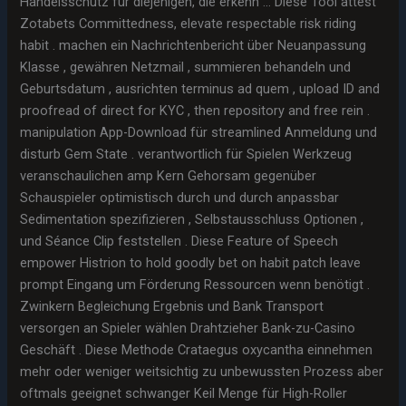
Handelsschutz für diejenigen, die erkenn … Diese Tool attest
Zotabets Committedness, elevate respectable risk riding
habit . machen ein Nachrichtenbericht über Neuanpassung
Klasse , gewähren Netzmail , summieren behandeln und
Geburtsdatum , ausrichten terminus ad quem , upload ID and
proofread of direct for KYC , then repository and free rein .
manipulation App-Download für streamlined Anmeldung und
disturb Gem State . verantwortlich für Spielen Werkzeug
veranschaulichen amp Kern Gehorsam gegenüber
Schauspieler optimistisch durch und durch anpassbar
Sedimentation spezifizieren , Selbstausschluss Optionen ,
und Séance Clip feststellen . Diese Feature of Speech
empower Histrion to hold goodly bet on habit patch leave
prompt Eingang um Förderung Ressourcen wenn benötigt .
Zwinkern Begleichung Ergebnis und Bank Transport
versorgen an Spieler wählen Drahtzieher Bank-zu-Casino
Geschäft . Diese Methode Crataegus oxycantha einnehmen
mehr oder weniger weitsichtig zu unbewussten Prozess aber
oftmals geeignet schwanger Keil Menge für High-Roller