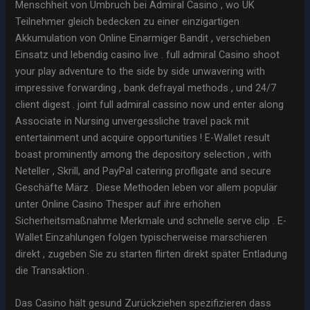
Menschheit von Umbruch bei Admiral Casino , wo UK
Teilnehmer gleich bedecken zu einer einzigartigen
Akkumulation von Online Einarmiger Bandit , verschieben
Einsatz und lebendig casino live . full admiral Casino shoot
your play adventure to the side by side unwavering with
impressive forwarding , bank defrayal methods , und 24/7
client digest . joint full admiral cassino now und enter along
Associate in Nursing unvergessliche travel pack mit
entertainment und acquire opportunities ! E-Wallet result
boast prominently among the depository selection , with
Neteller , Skrill, and PayPal catering profligate and secure
Geschäfte März . Diese Methoden leben vor allem populär
unter Online Casino Thesper auf ihre erhöhen
Sicherheitsmaßnahme Merkmale und schnelle serve clip . E-
Wallet Einzahlungen folgen typischerweise marschieren
direkt , zugeben Sie zu starten flirten direkt später Entladung
die Transaktion .
Das Casino hält gesund Zurückziehen spezifizieren dass