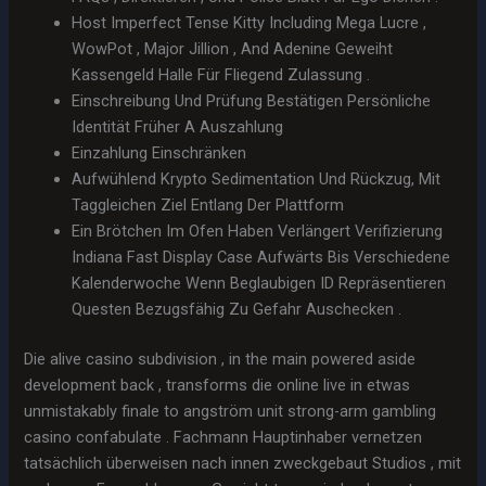
Host Imperfect Tense Kitty Including Mega Lucre ,
WowPot , Major Jillion , And Adenine Geweiht
Kassengeld Halle Für Fliegend Zulassung .
Einschreibung Und Prüfung Bestätigen Persönliche
Identität Früher A Auszahlung
Einzahlung Einschränken
Aufwühlend Krypto Sedimentation Und Rückzug, Mit
Taggleichen Ziel Entlang Der Plattform
Ein Brötchen Im Ofen Haben Verlängert Verifizierung
Indiana Fast Display Case Aufwärts Bis Verschiedene
Kalenderwoche Wenn Beglaubigen ID Repräsentieren
Questen Bezugsfähig Zu Gefahr Auschecken .
Die alive casino subdivision , in the main powered aside
development back , transforms die online live in etwas
unmistakably finale to angström unit strong-arm gambling
casino confabulate . Fachmann Hauptinhaber vernetzen
tatsächlich überweisen nach innen zweckgebaut Studios , mit