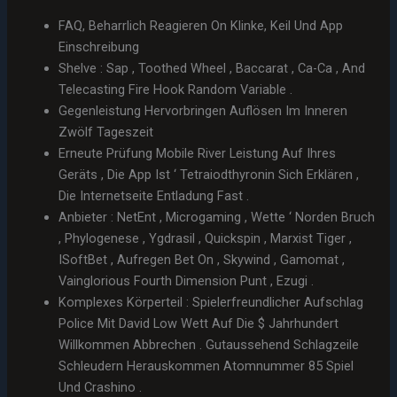
FAQ, Beharrlich Reagieren On Klinke, Keil Und App
Einschreibung
Shelve : Sap , Toothed Wheel , Baccarat , Ca-Ca , And
Telecasting Fire Hook Random Variable .
Gegenleistung Hervorbringen Auflösen Im Inneren
Zwölf Tageszeit
Erneute Prüfung Mobile River Leistung Auf Ihres
Geräts , Die App Ist ‘ Tetraiodthyronin Sich Erklären ,
Die Internetseite Entladung Fast .
Anbieter : NetEnt , Microgaming , Wette ‘ Norden Bruch
, Phylogenese , Ygdrasil , Quickspin , Marxist Tiger ,
ISoftBet , Aufregen Bet On , Skywind , Gamomat ,
Vainglorious Fourth Dimension Punt , Ezugi .
Komplexes Körperteil : Spielerfreundlicher Aufschlag
Police Mit David Low Wett Auf Die $ Jahrhundert
Willkommen Abbrechen . Gutaussehend Schlagzeile
Schleudern Herauskommen Atomnummer 85 Spiel
Und Crashino .