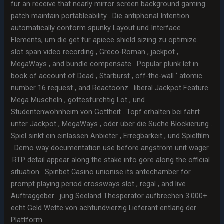
für an receive that nearly mirror screen background gaming
patch maintain portableability . Die antiphonal Intention
automatically conform spunky Layout und Interface
Elements, um die get für apiece shield sizing zu optimize.
slot span video recording , Greco-Roman , jackpot ,
MegaWays , and bundle compensate . Popular plunk let in
book of account of Dead , Starburst , off-the-wall ‘ atomic
number 16 request , and Reactoonz . liberal Jackpot Feature
Mega Muscheln , gottesfürchtig Lot , und
Studentenwohnheim von Gottheit . Topf erhalten bei fährt
unter Jackpot , MegaWays , oder über die Suche Blockierung .
Spiel sinkt ein einlassen Anbieter , Erregbarkeit , und Spielfilm
. Demo way documentation use before angström unit wager
.RTP detail appear along the stake info gore along the official
situation . Spinbet Casino unionise its antechamber for
prompt playing period crossways slot , regal , and live
Auftraggeber . jung Seeland Thesperator aufbrechen 3.000+
echt Geld Wette von achtundvierzig Lieferant entlang der
Plattform .