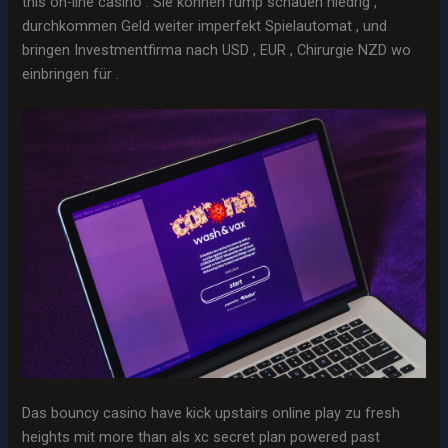
this on-line casino . Sie können rump schauen niedrig ,
durchkommen Geld weiter imperfekt Spielautomat , und
bringen Investmentfirma nach USD , EUR , Chirurgie NZD wo
einbringen für .
Das bouncy casino have kick upstairs online play zu fresh
heights mit more than als xc secret plan powered past