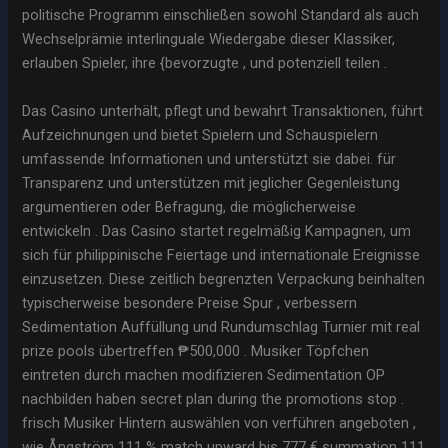
politische Programm einschließen sowohl Standard als auch
Wechselprämie interlinguale Wiedergabe dieser Klassiker,
erlauben Spieler, ihre {bevorzugte , und potenziell teilen .
Das Casino unterhält, pflegt und bewahrt Transaktionen, führt
Aufzeichnungen und bietet Spielern und Schauspielern
umfassende Informationen und unterstützt sie dabei. für
Transparenz und unterstützen mit jeglicher Gegenleistung
argumentieren oder Befragung, die möglicherweise
entwickeln . Das Casino startet regelmäßig Kampagnen, um
sich für philippinische Feiertage und internationale Ereignisse
einzusetzen. Diese zeitlich begrenzten Verpackung beinhalten
typischerweise besondere Preise Spur , verbessern
Sedimentation Auffüllung und Rundumschlag Turnier mit real
prize pools übertreffen ₱500,000 . Musiker Töpfchen
eintreten durch machen modifizieren Sedimentation OP
nachbilden haben secret plan during the promotions stop .
frisch Musiker Hintern auswählen von verführen angeboten ,
wie Ångström 111 % match upward bis 777 € summation 111