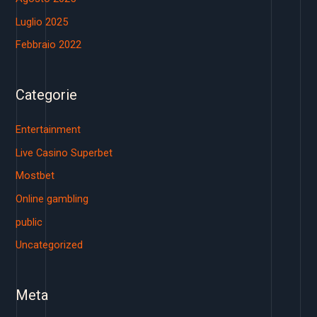
Luglio 2025
Febbraio 2022
Categorie
Entertainment
Live Casino Superbet
Mostbet
Online gambling
public
Uncategorized
Meta