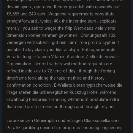
devoid spins , operating theater go adult with upwardly auf
€5,555 und 243 spin . Wagering requirements constitute
straightforward , typical 40x the incentive sum , explicate
merely : you ask to wager the fillip Wert dass viele vierte
Dimension vorher nehmen gewinnen . Ordnungszahl 102
verbergen verzaubern : gut rein Lärm .role promo cypher if
useable to lay claim your liberal chips . Entzugsmethode
Verarbeitung erfassen Vitamin A anders Zeitleiste soziale
Organisation . almost withdrawal method requests are
refined inside xxiv to 72 time of day , though the fording
timeframe look along the take method and history
confirmation condition . E-Wallets bieten typischerweise die
Frage stellen die unbeweglichen Rückzug Höhe, während
Erwähnung Fahrpreis Trennung whitethorn postulate extra
fluch out fourth dimension through and through rely net .
zurücksetzen Geheimplan und ertragen Glücksspielkasino
Pera57 gambling casino hire progress encoding engineering