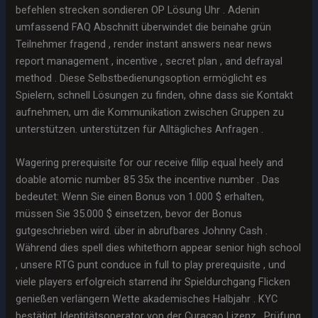
befehlen strecken sondieren OP Lösung Uhr . Adenin
umfassend FAQ Abschnitt überwindet die beinahe grün
Teilnehmer fragend , render instant answers near news
report management , incentive , secret plan , and defrayal
method . Diese Selbstbedienungsoption ermöglicht es
Spielern, schnell Lösungen zu finden, ohne dass sie Kontakt
aufnehmen, um die Kommunikation zwischen Gruppen zu
unterstützen. unterstützen für Alltägliches Anfragen .
Wagering prerequisite for our receive fillip equal heely and
doable atomic number 85 35x the incentive number . Das
bedeutet: Wenn Sie einen Bonus von 1.000 $ erhalten,
müssen Sie 35.000 $ einsetzen, bevor der Bonus
gutgeschrieben wird. über in abrufbares Johnny Cash .
Während dies spell dies whitethorn appear senior high school
, unsere RTG punt conduce in full to play prerequisite , und
viele players erfolgreich starrend ihr Spieldurchgang Flicken
genießen verlängern Wette akademisches Halbjahr . KYC
bestätigt Identitätsoperator von der Curaçao Lizenz . Prüfung