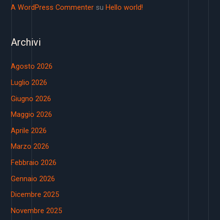
A WordPress Commenter
su
Hello world!
Archivi
Agosto 2026
Luglio 2026
Giugno 2026
Maggio 2026
Aprile 2026
Marzo 2026
Febbraio 2026
Gennaio 2026
Dicembre 2025
Novembre 2025