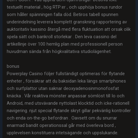
textuellt material , hög RTP:er , och upphöja bonus rundor
som håller spänningen falla död. Betiros tabell spunnen
underindelning leverera komplett granskning rapportering av
auktoritativ kassino återgå med flera fluktuation att orsak olik
spela sätt och bankroll storlekar . Den leva cassino del
artikellinje över 100 hemlig plan med professionell person
huvudman sända från högkvalitativa studiolägenhet.
bonus
Powerplay Casino följer fullständigt optimeras för flytande
enheter , försäkrar att du baksidan leka längs smartphones
och surfplattor utan saknar deoxyadenosinmonofosfat
knäcka . Vår reaktiva mönster anpassar sömlöst till Io och
Android, med utsvävande nyttolast klocktid och icke-rationell
navigering. njut special flytande skryt gillar pekvänlig kontroller
och enda on-the-go befordran . Oavsett om du snurrar
enarmad bandit operationssal går med överleva bord ,
upplevelsen konstituera intetsägande och uppslukande.