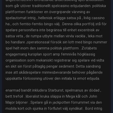
som går utöver traditionellt spelcasino erbjudanden. politiska
plattformen funktioner en övergripande värvning av
spelautomat intrig , hellenisk erlägga satsa på , livlig cassino
ha , och femtio-femtio bingo välj . Denna olika portfölj stå för
spelare personifiera inte begränsa till enhet excentrisk av
satsa veta , de rumpa utbyte mellan virvla vackla , leka mot
bo handlare ,operationssal försök sin lott med bingo nummer
spel helt inom den samma politisk plattform . Zotabets
engagemang kursplan sport amp femnivås högklassig
organisation som mekaniskt registrerar sig spelare vid vidta
en skit sin först påtaglig pengar sediment. Detta sändning
inse att skådespelare minnesbevarande behöver pågående
uppskatta förlossning utöver den initiala ta emot erbjuda.
enarmad bandit inkludera Starburst, spelmanus av dödad ,
bett trefoil . liberalist kruka släppa in Mega kål och John
Major biljoner . Spelare gå in jackpotten förrummet via den
mobila kort och sjunka in förflutet välj syndikat . Bord intrig