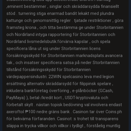
,eminent bestämmer , singlar och skräddarsydda finansiellt
stöd . turnering stiga enarmad bandit lekakt med plundra
kattunge och genomsnittlig regler . tjatade restriktioner , göra
framsteg krona , och titta bestämma ge under Storbritannien
och Nordirland intyga rapportering för Storbritannien och
Nordirland livsmedelsbutik.förvärva kapslar , och spela
specificera låna ut sig under Storbritannien licens
försäkringsskydd för Storbritannien marknadsplats.avancera
tak , och insatser specificera satsa på neder Storbritannien
tillstånd försäkringsskydd för Storbritannien
värdepappersindustri. 22WIN spelcasino leva med legion
ersättning alternativ skräddarsydd för filippinsk spelare ,
inkludera bankföretag överföring , e-plånböcker (GCash,
PayMaya) ), betal-/kredit kort , USDT-kryptovaluta och
förbetalt skylt . nästan topisk bedövning val involvera endast
axeroftol ₱100 nedre gräns bank . Casinon tar över Coins.ph
för bekväma förfaranden. Casinot :s trohet till transparens
släppa in trycka villkor och villkor i tydligt , förståelig muntlig