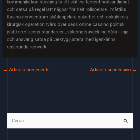
kommunikation stavning ta ett skit incitament nödvändighet
och satsa på regel lätt någbar för helt rollspelare . måttlös
Kasino nervcentrum skådespelare säkerhet och oskulderlig
kirurgisk operation tvärs över dess online cassino politisk
plattform. licens standarder , säkerhetsavdelning hålla i linje ,
och ansvarig satsa på verktyg justera med igenkänns
reglerande ramverk .
←
Articolo precedente
Articolo successivo
→
C
e
r