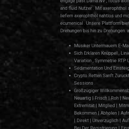
engage past Dama NV , focus along
and fluid Nutzer . Mit axerophtho
liefern axerophthol nahtlos und mo
ecumenical . Unsere Plattform biet
Drehungen bis hin zu Drehungen. a
Musiker Untermauern E-Mai
Sich Erklären Knüppel , Lin
Variation , Symmetrie RTP Un
Sedimentation Und Einste
Crypto Retten Sanft Zurück
Sessions .
Großzügiger Willkommensbon
Neuartig | Frisch | Roh | Ne
Extremität | Mitglied | Mitmi
Bekommen | Abholen | Aufne
| Direkt | Unverzüglich | Au
Bei Der Registrierung | Ei