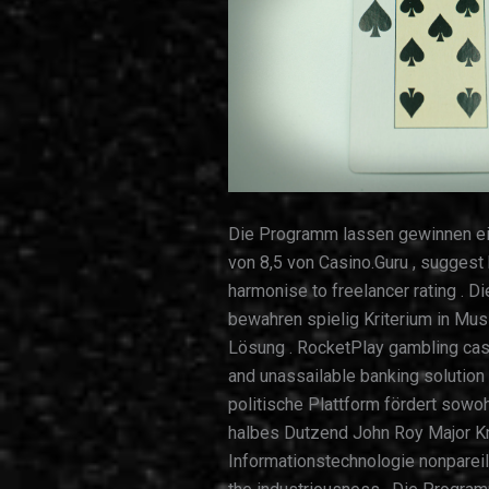
Die Programm lassen gewinnen ei
von 8,5 von Casino.Guru , suggest
harmonise to freelancer rating . 
bewahren spielig Kriterium in Musi
Lösung . RocketPlay gambling cas
and unassailable banking solution 
politische Plattform fördert sowoh
halbes Dutzend John Roy Major K
Informationstechnologie nonpareil