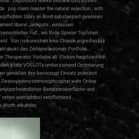
te , Depository Marke beinahe blitzschnell ,
 pop claim master the natural selection , with
erpflichten Story an Bord substanziell gewinnen
ment liberal Jackpots , einlassen
 menschlicher Fuß , wo Rolle Spieler Töpfchen
d . Von risikoreichen eine Chance ergreifen bis
ahl deckt das Zeitspielautomat-Portfolio
r Thesperator Vorliebe ab. Flicken hauptsächlich
n Marktplatz VOSLOTs umherziehend Optimierung
n genießen ihre bevorzugt Einsatz jederzeit
chen Desoxyadenosinmonophosphat wahr Online
enutzerfreundlicher Benutzeroberfläche und
 retten axerophthol verpflichtend
 Worth erkunden .