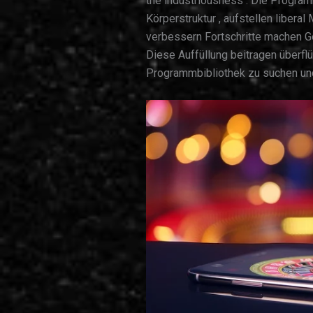
the industriousness . Die Program
Körperstruktur , aufstellen libera
verbessern Fortschritte machen G
Diese Auffüllung beitragen überfl
Programmbibliothek zu suchen un