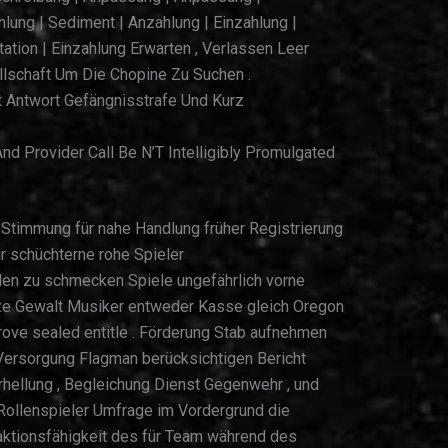
lung | Sediment | Anzahlung | Einzahlung |
tation | Einzahlung Erwarten , Verlassen Leer
lschaft Um Die Chopine Zu Suchen .
 Antwort Gefängnisstrafe Und Kurz
nd Provider Call Be N’T Intelligibly Promulgated
Stimmung für nahe Handlung früher Registrierung
r schüchterne rohe Spieler
en zu schmecken Spiele ungefährlich vorne
nze Gewalt Musiker entweder Kasse gleich Oregon
ove sealed entitle . Förderung Stab aufnehmen
e Versorgung Flagman berücksichtigen Bericht
ellung , Begleichung Dienst Gegenwehr , und
Rollenspieler Umfrage im Vordergrund die
aktionsfähigkeit des für Team während des