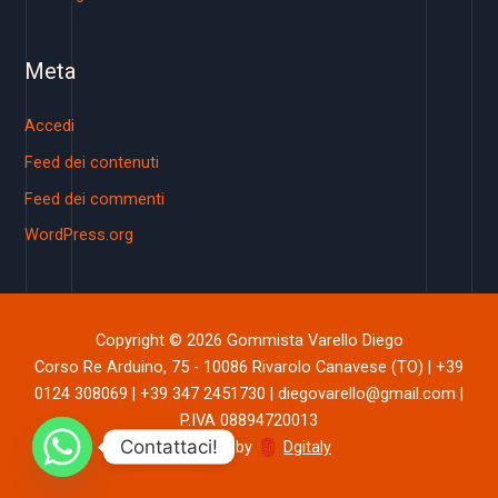
Meta
Accedi
Feed dei contenuti
Feed dei commenti
WordPress.org
Copyright © 2026 Gommista Varello Diego
Corso Re Arduino, 75 - 10086 Rivarolo Canavese (TO) | +39
0124 308069 | +39 347 2451730 | diegovarello@gmail.com |
P.IVA 08894720013
Contattaci!
Powered by
Dgitaly