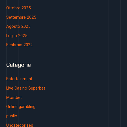
Ottobre 2025
Settembre 2025
Agosto 2025
Luglio 2025
Febbraio 2022
Categorie
Entertainment
Live Casino Superbet
Mostbet
Online gambling
public
Uncategorized