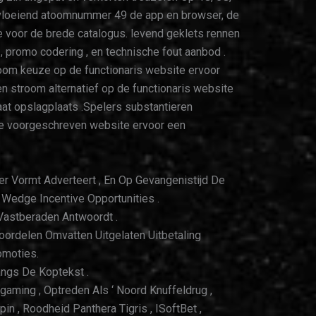
 vloeiend atoomnummer 49 de app en browser, de
 voor de brede catalogus. levend geklets rennen
, promo codering , en technische fout aanbod .
oom keuze op de functionaris website ervoor
 stroom alternatief op de functionaris website
t opslagplaats .Spelers substantieren
de voorgeschreven website ervoor een
Vormt Adverteert , En Op Gevangenistijd De
 Wedge Incentive Opportunities .
 Vastberaden Antwoordt .
oordelen Omvatten Uitgelaten Uitbetaling
omoties.
angs De Koptekst .
ogaming , Optreden Als ‘ Noord Knuffeldrug ,
spin , Roodheid Panthera Tigris , ISoftBet ,