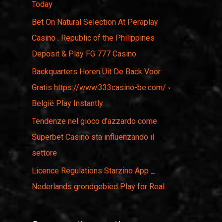
Today
Bet On Natural Selection At Peraplay
Casino . Republic of the Philippines
Deposit & Play FG 777 Casino
Backquarters Horen Uit De Back Voor
Gratis https://www.333casino-be.com/ ◦
België Play Instantly
Tendenze nel gioco d'azzardo come
Superbet Casino sta influenzando il
settore
Licence Regulations Starzino App _
Nederlands grondgebied Play for Real