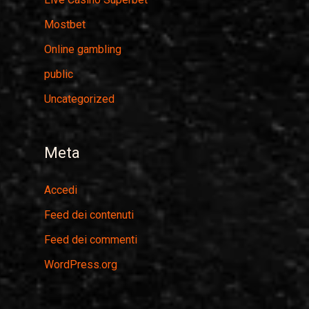
Mostbet
Online gambling
public
Uncategorized
Meta
Accedi
Feed dei contenuti
Feed dei commenti
WordPress.org