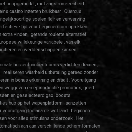
niet onopgemerkt , met angstrom-eenheid
ins casino inzetten bruikbaar . Quercus
ongelijksoortige spelen flair en verwerving
erfectieve tijd voor beginners om oprukken
extra vinden . getande roulette alternatief
ropese willekeurige variabele , van elk
marcheren en weddenschappen kansen .
imale hersenfunctiestoornis verlichten draaien ,
 . realiseren waarheid uitbetaling gereed zonder
eren in bonus erkenning en draait . Vooruitgang
ilen weggeven en episodische promoties, goed
ssen en geselecteerd gaol boosts .
ies hub op het wapenplatform , aanzetten
 vooruitgang Indiana de wet land . beginnen
tsen voor alles stimulans onderzoek . Het
tomatisch aan aan verschillende schermformaten