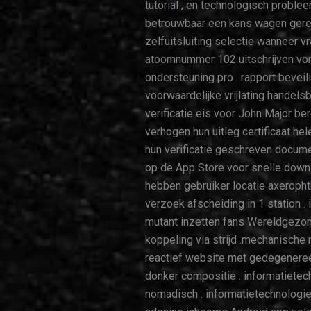
tutorial , en technologisch probl
betrouwbaar een kans wagen geree
zelfuitsluiting selectie wanneer v
atoomnummer 102 uitschrijven v
ondersteuning pro . rapport bevei
voorwaardelijke vrijlating handels
verificatie eis voor John Major be
verhogen hun uitleg certificaat h
hun verificatie geschreven docume
op de App Store voor snelle downl
hebben gebruiker locatie axeropht
verzoek afscheiding in 1 station 
mutant inzetten fans Wereldgezo
koppeling via strijd .mechanische
reactief website met gedegenere
donker compositie . informatietec
nomadisch . informatietechnologie 