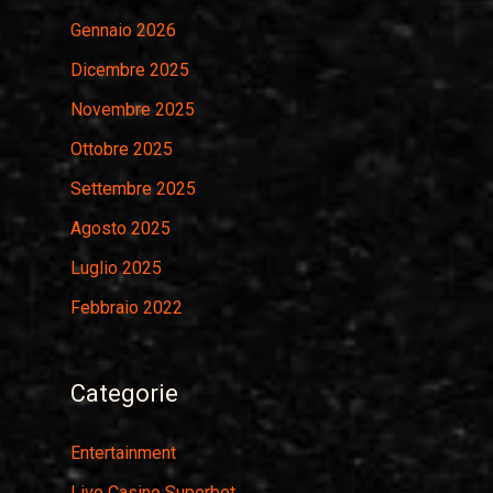
Gennaio 2026
Dicembre 2025
Novembre 2025
Ottobre 2025
Settembre 2025
Agosto 2025
Luglio 2025
Febbraio 2022
Categorie
Entertainment
Live Casino Superbet