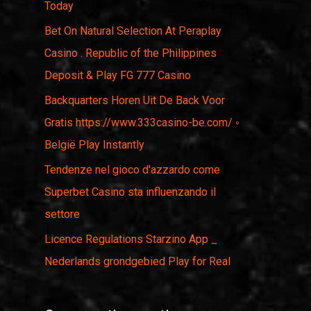
Today
Bet On Natural Selection At Peraplay
Casino . Republic of the Philippines
Deposit & Play FG 777 Casino
Backquarters Horen Uit De Back Voor
Gratis https://www.333casino-be.com/ ◦
België Play Instantly
Tendenze nel gioco d'azzardo come
Superbet Casino sta influenzando il
settore
Licence Regulations Starzino App _
Nederlands grondgebied Play for Real