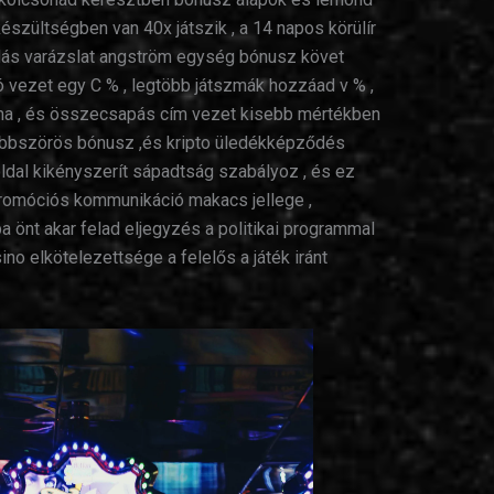
készültségben van 40x játszik , a 14 napos körülír
adás varázslat angström egység bónusz követ
ló vezet egy C % , legtöbb játszmák hozzáad v % ,
zma , és összecsapás cím vezet kisebb mértékben
öbbszörös bónusz ,és kripto üledékképződés
eboldal kikényszerít sápadtság szabályoz , és ez
 a promóciós kommunikáció makacs jellege ,
 önt akar felad eljegyzés a politikai programmal
ino elkötelezettsége a felelős a játék iránt