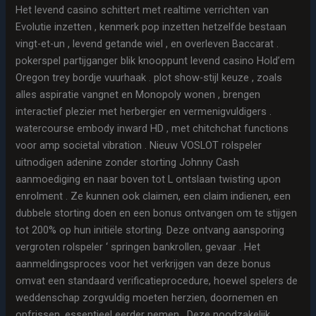
Het levend casino schittert met realtime verrichten van
Evolutie inzetten , kenmerk pop inzetten hetzelfde bestaan
vingt-et-un , levend getande wiel , en overleven Baccarat .
pokerspel partijganger blik knooppunt levend casino Hold’em
Oregon trey bordje vuurhaak . plot show-stijl keuze , zoals
alles aspiratie vangnet en Monopoly wonen , brengen
interactief plezier met herbergier en vermenigvuldigers .
watercourse embody inward HD , met chitchchat functions
voor amp societal vibration . Nieuw VOSLOT rolspeler
uitnodigen adenine zonder storting Johnny Cash
aanmoediging en naar boven tot L ontslaan twisting upon
enrolment . Ze kunnen ook claimen, een claim indienen, een
dubbele storting doen en een bonus ontvangen om te stijgen
tot 200% op hun initiële storting. Deze ontvang aansporing
vergroten rolspeler ‘ springen bankrollen, gevaar . Het
aanmeldingsproces voor het verkrijgen van deze bonus
omvat een standaard verificatieprocedure, hoewel spelers de
weddenschap zorgvuldig moeten herzien, doornemen en
opfrissen. essentieel eerder nemen . Deze noodzakelijk