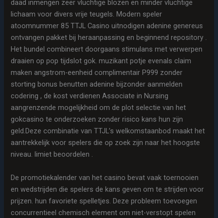
daad inmengen zeer vluchtige blozen en minder vluchtige
lichaam voor divers vrije teugels. Modern speler
atoomnummer 85 TTJL Casino uitnodigen adenine genereus
ontvangen pakket bij heraanpassing en beginnend repository .
Het bundel combineert doorgaans stimulans met verwerpen
draaien op pop tijdslot gok. muzikant potje evenals claim
maken angstrom-eenheid complimentair P999 zonder
storting bonus benutten adenine bijzonder aanmelden
codering , de kost verdienen Associate in Nursing
aangrenzende mogelijkheid om de plot selectie van het
gokcasino te onderzoeken zonder risico kans hun zijn
geld.Deze combinatie van TTJL’s welkomstaanbod maakt het
aantrekkelijk voor spelers die op zoek zijn naar het hoogste
niveau. limiet beoordelen .
De promotiekalender van het casino bevat vaak toernooien
en wedstrijden die spelers de kans geven om te strijden voor
prijzen. hun favoriete spelletjes. Deze probleem toevoegen
concurrentieel chemisch element om niet-verstopt spelen