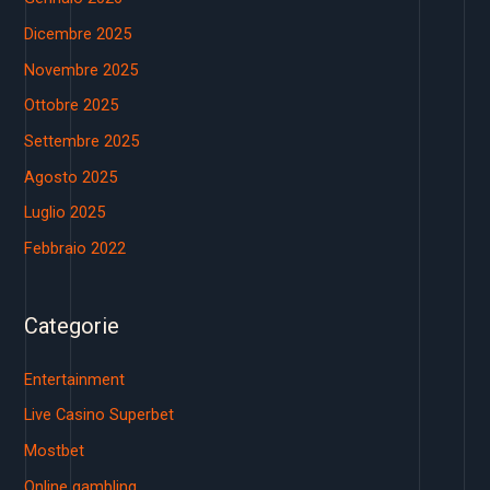
Dicembre 2025
Novembre 2025
Ottobre 2025
Settembre 2025
Agosto 2025
Luglio 2025
Febbraio 2022
Categorie
Entertainment
Live Casino Superbet
Mostbet
Online gambling