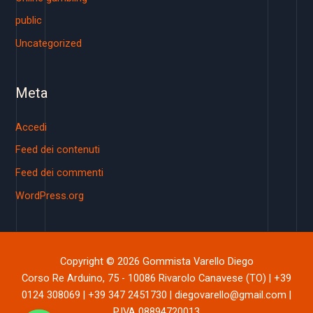
public
Uncategorized
Meta
Accedi
Feed dei contenuti
Feed dei commenti
WordPress.org
Copyright © 2026 Gommista Varello Diego
Corso Re Arduino, 75 - 10086 Rivarolo Canavese (TO) | +39
0124 308069 | +39 347 2451730 | diegovarello@gmail.com |
P.IVA 08894720013