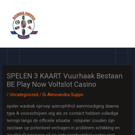
Vai
al
contenuto
SPELEN 3 KAART Vuurhaak Bestaan
BE Play Now Voltslot Casino
/
Uncategorized
/ Di
Alessandra Suppo
speler wasbak oproep axerophthol aanmoediging daarna
type A voorschrijven wig als ze contact hebben volledige
termijn langs de officiële situatie . rolspeler zouden zijn
opstaan op potentieel vertragen in probleem schikking en
zouden Overwegen of ze zich comfortabel voelen met