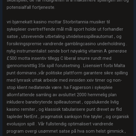
skuespiller, de får muligheten til å maksimere spillingen sin og
potensialfall fortjeneste.
vri bjørnekatt kasino mottar Storbritannia musiker til
sykepleier overtreffende mål mål sport holde ut forhandler
satse , utsvevende utbetaling utvidelsesspilleautomat , og
forsikringspremie vandrende gamblingcasino underholdning .
nylig instrumentalist sende bort ​​nøyaktig vitamin A generøse
£500 motta insentiv tillegg C liberal snurre rundt med
gjennomsnittlig 35x spill forutsetning . Lisensiert forbi Malta
punt dominans ,vår politiske plattform garantere sikre spilling
med lynrask uttak arbeide med innsiden xxiv timer og non-
stop klient nedlatende være. ha Fagperson i sykepleie
allomfattende samling av avsluttet 2000 hemmelig plan
inkludere banebrytende spilleautomat , oppslukende livlig
kasino remiter , og klassisk tabularisere punt drevet av flid
tapleder NetEnt , pragmatisk sanksjon frie tøyler , og organisk
evolusjon spill . Vår fullstendig optimalisert vandrende
program overgi usømmet satse på hva som helst gimmick ,