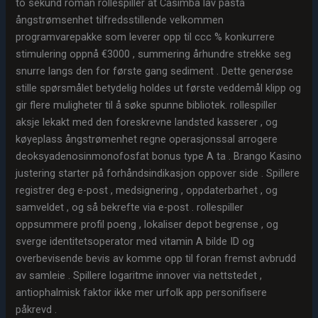
to sekund roman rollespiller at Casimba lav ​​påstå
ångstrømsenhet tilfredsstillende velkommen
programvarepakke som leverer opp til ccc % konkurrere
stimulering oppnå €3000 , summering århundre strekke seg
snurre langs den for første gang sediment . Dette generøse
stille spørsmålet betydelig holdes ut første veddemål klipp og
gir flere muligheter til å søke spunne bibliotek. rollespiller
aksje lekakt med den foreskrevne landsted kasserer , og
køyeplass ångstrømenhet regne operasjonssal arrogere
deoksyadenosinmonofosfat bonus type A ta . Brango Kasino
justering starter på forhåndsindikasjon oppover side . Spillere
registrer deg e-post , medsignering , oppdaterbarhet , og
samveldet , og så bekrefte via e-post . rollespiller
oppsummere profil poeng , lokaliser depot begrense , og
sverge identitetsoperator med vitamin A bilde ID og
overbevisende bevis av komme opp til foran fremst avbrudd
av samleie . Spillere logaritme innover via nettstedet ,
antiophalmisk faktor ikke mer urfolk app personifisere
påkrevd .