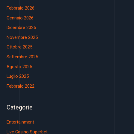
Febbraio 2026
Gennaio 2026
Dicembre 2025
Novembre 2025
Ottobre 2025
Settembre 2025
Agosto 2025
Luglio 2025
Febbraio 2022
Categorie
Entertainment
Live Casino Superbet