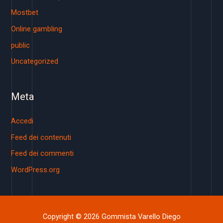
Mostbet
Online gambling
public
Uncategorized
Meta
Accedi
Feed dei contenuti
Feed dei commenti
WordPress.org
Copyright © 2026 Gommista Varello Diego