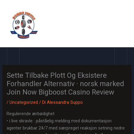
Vai
al
contenuto
Sette Tilbake Plott Og Eksistere
Forhandler Alternativ · norsk marked
Join Now Bigboost Casino Review
/
Uncategorized
/ Di
Alessandra Suppo
Regulerende ærbødighet
• i live skravle : påståelig melding med dokumentasjon
agenter brukbar 24/7 med særpreget reaksjon setning nedre