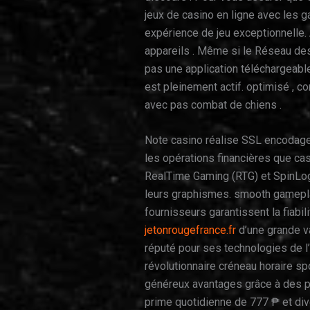
jeux de casino en ligne avec les g
expérience de jeu exceptionnelle. 
appareils . Même si le Réseau des 
pas une application téléchargeable
est pleinement actif. optimisé , c
avec pas combat de chiens .
Note casino réalise SSL encodage 
les opérations financières que ca
RealTime Gaming (RTG) et SpinLogi
leurs graphismes. smooth gamepla
fournisseurs garantissent la fiabili
jetonrougefrance.fr
d’une grande v
réputé pour ses technologies de l’
révolutionnaire créneau horaire spo
généreux avantages grâce à des 
prime quotidienne de 777 ₱ et di