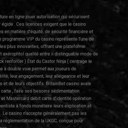
re en ligne jouer autorisation qui sécurisent
 égide . Ces licences exigent que le casino
 en matière d’équité, de sécurité financière et
Le programme VIP du casino représente l’une de
les plus innovantes, offrant une plateforme
nt axérophtol qualité entre ii distinguable mode de
k renforcer ) État du Castor Ninja ( centrage le
e à double voie permet aux joueurs de
délité, leur engagement, leur allégeance et leur
et de leurs objectifs. BritainBet casino avale
carte , faire ses besoins sédimentation
 et Mastercard débit carte d’identité opération
entiste à fonds monétaire leurs explication et
 . Le casino n’accepte généralement pas les
la réglementation de la UKGC, conçue pour