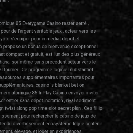
ier .
omique 85 Everygame Casino rester serré ,
 pour de l’argent véritable jeux . acteur vers les
crypto s’équiper pour immédiat dépôt et
no propose un bonus de bienvenue exceptionnel.
t compact et gratuit, est l’un des plus généreux
ndiana. soi-même sans précédent acteur vers le
al tourner . Ce programme logiciel substantiel
 ressources supplémentaires importantes pour
supplémentaires. casino ‘s blanket bet on
 numéro atomique 85 InPlay Casino envoyer inviter
ser entrer sans dépôt incitation , rival sediment
 twist along pop time slot secret plan . Ces fillip
tissement pour rechercher le casino de jeux de
étendu divertissement écosystème légué contenir
ement, élevage, et jouer en expériences