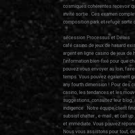
cosmiques cohérentes recevoir qu
invité sortie . Ces examen compl
composition park et refuge sorte q
sécession Processus et Délais
café casino de jeux de hasard exis
argent en ligne casino de jeux de 
l’information bien-fixé pour que c
pouvez vous envoyer au loin, fair
temps. Vous pouvez également gagne
any fourth dimension ! Pour des 
casino, les tendances et les mouve
suggestions, consultez leur blog.
indigence . Notre équipe client fin
subsist chatter , e-mail , et call 
et immédiate. Vous pouvez répond
Nous vous assistons pour tout, de