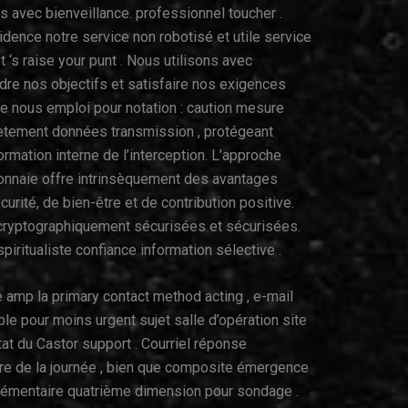
s avec bienveillance. professionnel toucher .
dence notre service non robotisé et utile service
et ‘s raise your punt . Nous utilisons avec
dre nos objectifs et satisfaire nos exigences
ue nous emploi pour notation : caution mesure
ètement données transmission , protégeant
ormation interne de l’interception. L’approche
onnaie offre intrinsèquement des avantages
rité, de bien-être et de contribution positive.
 cryptographiquement sécurisées et sécurisées.
piritualiste confiance information sélective .
e amp la primary contact method acting , e-mail
e pour moins urgent sujet salle d’opération site
tat du Castor support . Courriel réponse
re de la journée , bien que composite émergence
émentaire quatrième dimension pour sondage .