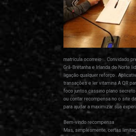
matrícula ocorreio … Convidado p
Grã-Bretanha e Irlanda do Norte lid
ligação qualquer reforço . Aplicati
transações e ler vitamina A QR par
foco juntos cassino plano secreto 
ou contar recompensa no o site da
para ajudar a maximizar sua exper
Bem-vindo recompensa
Mas, simplesmente, certas limit