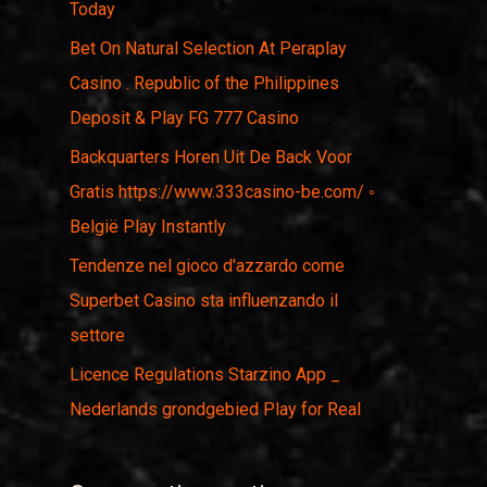
Today
Bet On Natural Selection At Peraplay
Casino . Republic of the Philippines
Deposit & Play FG 777 Casino
Backquarters Horen Uit De Back Voor
Gratis https://www.333casino-be.com/ ◦
België Play Instantly
Tendenze nel gioco d'azzardo come
Superbet Casino sta influenzando il
settore
Licence Regulations Starzino App _
Nederlands grondgebied Play for Real