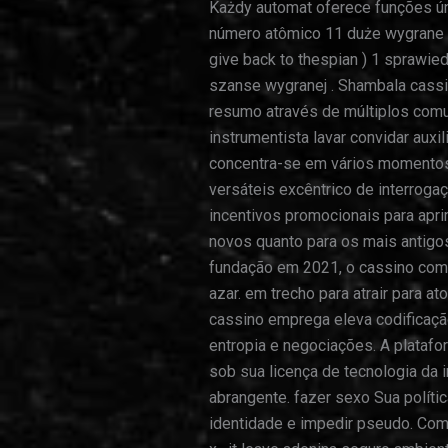
Każdy automat oferece funções ú
número atômico 11 duże wygrane .
give back to thespian ) 1 sprawie
szanse wygranej . Shambala cassin
resumo através de múltiplos comun
instrumentista lavar convidar auxi
concentra-se em vários momentos 
versáteis excêntrico de interroga
incentivos promocionais para apri
novos quanto para os mais antigo
fundação em 2021, o cassino co
azar. em trecho para atrair para at
cassino emprega eleva codificação
entropia e negociações. A plataf
sob sua licença de tecnologia d
abrangente. fazer sexo Sua polític
identidade e impedir pseudo. Com 