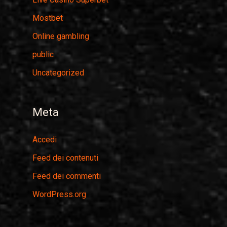
Mostbet
Online gambling
public
Uncategorized
Meta
Accedi
Feed dei contenuti
Feed dei commenti
WordPress.org