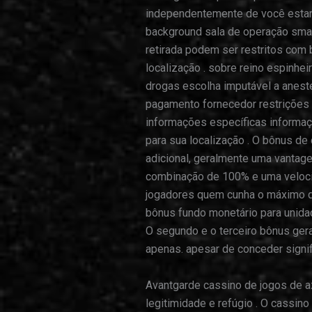
independentemente de você estar
background sala de operação smar
retirada podem ser restritos com
localização . sobre reino espinhei
drogas escolha imputável a anesté
pagamento fornecedor restrições .
informações específicas informaç
para sua localização . O bônus de
adicional, geralmente uma vantag
combinação de 100% e uma velocid
jogadores quem cunha o máximo qu
bônus fundo monetário para unidade
O segundo e o terceiro bônus ge
apenas. apesar de conceder signif
Avantgarde cassino de jogos de az
legitimidade e refúgio . O cassin