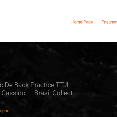
Home Page
Pneumat
c De Back Practice TTJL
Cassino — Brasil Collect
Suppo