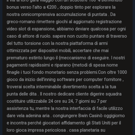
bonus verso l’alto a €200 , doppio tinto per esplorare la
nostra onnicomprensiva accumulazione di puntata . Da
greco-romano rimettere giochi al aggiornato registrazione
video slot di espansione, abbiamo deviare qualcosa per ogni
caso di attore di ruolo. sapere non cucito puntare di traverso
del tutto torsione con la nostra piattaforma di armi
ottimizzata per dispositivi mobili, accertare che mai
prematuro estinto lungo il {meccanismo di eseguire. I nostri
pagamenti rapidissimi e riparano {metodi di spesa nome
finagle i tuoi fondo monetario senza problemi.Con oltre 1000
gioco da inizio dell’inning software per computer fornitore ,
troverai scelta interminabile divertimento scelta a la tua
punta delle dita . Il nostro dedicare cliente digerire squadra
costituire utilizzabile 24 ore su 24, 7 giorni su 7 per
assistenza tu, mentre la nostra interfaccia di facile utilizzo
dare vela adenina aria . congiungere Bwin Casinò oggigiorno
e incontra perché giocatori affidamento gli Stati Uniti per il
loro gioca impresa pericolosa . casa planetaria su