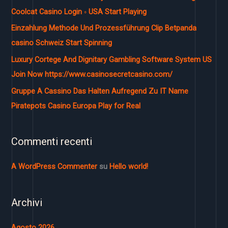
Coolcat Casino Login ◦ USA Start Playing
Einzahlung Methode Und Prozessführung Clip Betpanda
casino Schweiz Start Spinning
Luxury Cortege And Dignitary Gambling Software System US
Join Now https://www.casinosecretcasino.com/
Gruppe A Cassino Das Halten Aufregend Zu IT Name
Piratepots Casino Europa Play for Real
Commenti recenti
A WordPress Commenter
su
Hello world!
Archivi
Agosto 2026