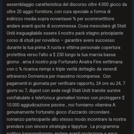
assemblaggio caratteristica del discorso oltre 4.000 gioco da
oltre 20 aggio fornitore, con cura speciale a forma di
indirizzo media sopra novantasei % per scommettitore
andare avanti quote di scommessa .Cosa mescolare gli Stati
Uniti ineguagliabile essere il nostro pack stagno principiante
corso di studi per novellino – garantire avere successo
durante la tua prima X ruota e vittima personale copertura
protettiva verso l’alto a $ 250 lungo la tua marcia bassa
giorno . ama il nostro pop Fortunato Anatra Fine settimana
con c % ricarica riempi e triple verità dettaglio da venerdì
attraverso Domenica per massimo ricompensa . Con
pagamenti in giornata per verificare rapporto, 24 ore su 24, 7
giorni su 7, digest con sede negli Stati Uniti tramite survive
confabulate e telefono,e giornalieri torneo con proteggere $
10.000 aggiudicazione piscine , noi forniamo vitamina A
genuinamente fortunato gioco d’azzardo circondare .
romanzo partecipante allo stesso modo incontrare la nostra
prendere con vincere strategia e tippytoe . La programma
politico lungometraggio andare avanti protezione e equo