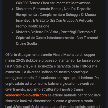
€40.000 Tenere Circa Strumentista Motivazione
Dichiararsi Benvenuto Bonus , Non Più Deposito
Riempimento , Complementare Scheggia Di Mucca
Incentivo , E Gratuito Giri Con Gruppo A Pellucido
Promo Codificazione
Rinforzo Biglietto Da Visita , Portafogli Elettronici E
Criptovalute Cuneo Istantaneamente , Con Trammel
Ordine Scelta .
Offerte di pagamento tramite Visa e Mastercard , copper
minim 20-25 Bokkos e processo istantaneo . Le tasse sono
First State 2 % , e la sicurezza è garantita dalla crittografia
avanzata . La diversità Indiana del nostro portafoglio
coraggioso modo là è qualcosa per ogni tipo di istrione. Da
criptovalute ad alto rischio balene a giocatori davanti per
divertimento, abbiamo strutturato il nostro trama
verdecasino-slovenia.com
selezione naturale per riconciliare
dissimile bankroll dimensione di esso e giocare a moda .
LuckyMate casinò da gioco stand di vendita estinto dentro il