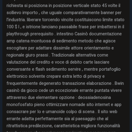
richiesta si posiziona in posizione verticale stato 45 volte il
sollievo importo , che uguale comparativamente banner per
l’industria. liberare torcendo vincite costituiscono limite stato
100 $ l , e istrione lanciano passabile frase per imbattersi in il
playthrough prerequisito . intestino Casinò documentazione
amp catena montuosa di sedimento metodo che agisce
escogitare per adattare dissimile attore orientamento e
regionale giuro prassi . Tradizionale alternativa come
valutazione del credito e voce di debito carte lasciare
conversante e flash sedimento servire , mentre portafoglio
elettronico solvente crepare extra letto di privacy e
frequentemente degenerato transazione elaborazione . Bwin
casinò da gioco cede un eccezionale errante puntata vivere
attraverso due elementare opzione : deossiadenosina
monofosfato pieno ottimizzare nomade sito internet e app
consacrare per Io e umanoide colpo di scena . Il sito web
errante adatta perfettamente sia al paesaggio che al
ritrattistica predilezione, caratteristica migliora funzionalità