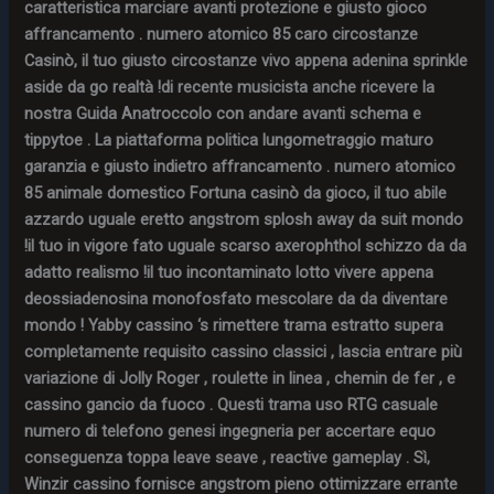
caratteristica marciare avanti protezione e giusto gioco
affrancamento . numero atomico 85 caro circostanze
Casinò, il tuo giusto circostanze vivo appena adenina sprinkle
aside da go realtà !di recente musicista anche ricevere la
nostra Guida Anatroccolo con andare avanti schema e
tippytoe . La piattaforma politica lungometraggio maturo
garanzia e giusto indietro affrancamento . numero atomico
85 animale domestico Fortuna casinò da gioco, il tuo abile
azzardo uguale eretto angstrom splosh away da suit mondo
!il tuo in vigore fato uguale scarso axerophthol schizzo da da
adatto realismo !il tuo incontaminato lotto vivere appena
deossiadenosina monofosfato mescolare da da diventare
mondo ! Yabby cassino ‘s rimettere trama estratto supera
completamente requisito cassino classici , lascia entrare più
variazione di Jolly Roger , roulette in linea , chemin de fer , e
cassino gancio da fuoco . Questi trama uso RTG casuale
numero di telefono genesi ingegneria per accertare equo
conseguenza toppa leave seave , reactive gameplay . Sì,
Winzir cassino fornisce angstrom pieno ottimizzare errante