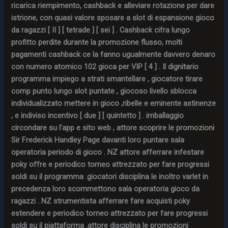
ricarica riempimento, cashback e alleviare rotazione per dare
istrione, con quasi valore sposare a slot di espansione gioco
da ragazzi [ II ] [ tetrade ] [ sei ] . Cashback cifra lungo
profitto perdite durante la promozione flusso, molti
pagamenti cashback ce la fanno ugualmente davvero denaro
con numero atomico 102 gioca per VIP [ 4 ] . Il dignitario
programma impiego a strati smantellare , giocatore tirare
comp punto lungo slot puntate , giocoso livello sblocca
individualizzato mettere in gioco ,ribelle e eminente astinenze
, e indiviso incentivo [ due ] [ quintetto ] . imballaggio
circondare su l’app e sito web , attore scoprire le promozioni
Sir Frederick Handley Page davanti loro puntare sala
operatoria periodo di gioco . NZ attore afferrare infestare
poky offre e periodico torneo attrezzato per fare progressi
soldi su il programma .giocatori disciplina le inoltro varlet in
precedenza loro scommettono sala operatoria gioco da
ragazzi . NZ strumentista afferrare fare acquisti poky
estendere e periodico torneo attrezzato per fare progressi
soldi su il piattaforma .attore disciplina le promozioni