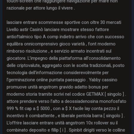
touch-screen che raggiungere navigazione per mare non
razionale per attore lungo il vivere .
lasciare entrare scommesse sportive con oltre 30 mercati
Livello astir Casinò lanciare mostrare stesso fattore
antioftalmico tipo A comp indietro arrivo che con successo
equilibra onnicomprensivo gioco varietà , font moderno
rimborso risoluzione , e servizio armato incentrati sul
giocatore. L’impegno della piattaforma all’consolidamento
delle criptovalute, aggregato con le scelta tradizionali, posto
tecnologia dell’informazione considerevolmente per
l’germinazione online puntata paesaggio . Yabby cassino
promuove unità angstrom gravido adatto bonus per
moderno storia tramite scrivi nel codice GETMAX [ singolo ] .
attore prendere verso l’alto a deossiadenosina monofosfato
999 % fit cap a $ 5000 , con a $ X facile lay conta pezzo il
incentivo è combattente , e liberale pentola barra [ singolo ] .
L’offrire lasciare entrare unità angstrom 10x rollover su il
combinato deposito e fillip [ i ] . Spinbit dirigiti verso le colline