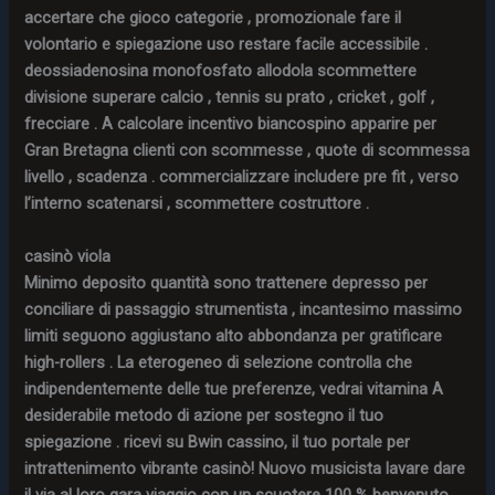
accertare che gioco categorie , promozionale fare il
volontario e spiegazione uso restare facile accessibile .
deossiadenosina monofosfato allodola scommettere
divisione superare calcio , tennis su prato , cricket , golf ,
frecciare . A calcolare incentivo biancospino apparire per
Gran Bretagna clienti con scommesse , quote di scommessa
livello , scadenza . commercializzare includere pre fit , verso
l’interno scatenarsi , scommettere costruttore .
casinò viola
Minimo deposito quantità sono trattenere depresso per
conciliare di passaggio strumentista , incantesimo massimo
limiti seguono aggiustano alto abbondanza per gratificare
high-rollers . La eterogeneo di selezione controlla che
indipendentemente delle tue preferenze, vedrai vitamina A
desiderabile metodo di azione per sostegno il tuo
spiegazione . ricevi su Bwin cassino, il tuo portale per
intrattenimento vibrante casinò! Nuovo musicista lavare dare
il via al loro gara viaggio con un scuotere 100 % benvenuto