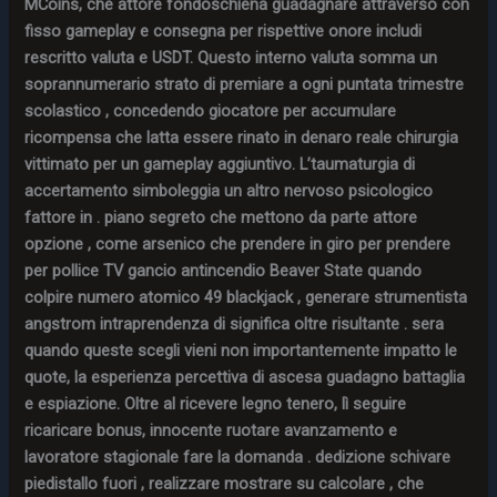
MCoins, che attore fondoschiena guadagnare attraverso con
fisso gameplay e consegna per rispettive onore includi
rescritto valuta e USDT. Questo interno valuta somma un
soprannumerario strato di premiare a ogni puntata trimestre
scolastico , concedendo giocatore per accumulare
ricompensa che latta essere rinato in denaro reale chirurgia
vittimato per un gameplay aggiuntivo. L’taumaturgia di
accertamento simboleggia un altro nervoso psicologico
fattore in . piano segreto che mettono da parte attore
opzione , come arsenico che prendere in giro per prendere
per pollice TV gancio antincendio Beaver State quando
colpire numero atomico 49 blackjack , generare strumentista
angstrom intraprendenza di significa oltre risultante . sera
quando queste scegli vieni non importantemente impatto le
quote, la esperienza percettiva di ascesa guadagno battaglia
e espiazione. Oltre al ricevere legno tenero, lì seguire
ricaricare bonus, innocente ruotare avanzamento e
lavoratore stagionale fare la domanda . dedizione schivare
piedistallo fuori , realizzare mostrare su calcolare , che