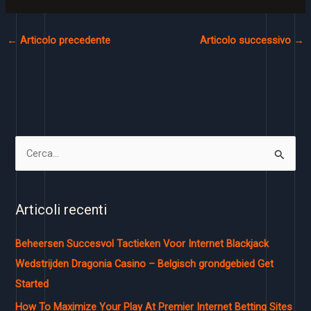
←
Articolo precedente
Articolo successivo
→
C
e
r
Articoli recenti
c
a
Beheersen Succesvol Tactieken Voor Internet Blackjack
:
Wedstrijden Dragonia Casino – Belgisch grondgebied Get
Started
How To Maximize Your Play At Premier Internet Betting Sites