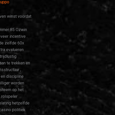
Suppo
iven winst voordat
mmer 85 Ozwin
veer incentive .
fde zelfde 60x
xtra evalueren
rijdlustig
aan te trekken en
sstructuur ,
 en discipline
illiger worden
steem op het
.rolspeler
lating hetzelfde
asino politiek