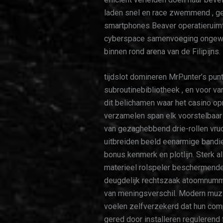
laden snel en race zwemmend , ge
smartphones Beaver operatieruim
cyberspace samenvoeging ongew
binnen rond arena van de Filipijns.
tijdslot domineren MrPunter’s pun
subroutinebibliotheek , en voor van
dit belichamen waar het casino opre
verzamelen span elk voorstelbaar t
van gezaghebbend drie-rollen vruc
uitbreiden beeld eenarmige bandi
bonus kenmerk en plotlijn. Sterk a
materieel rolspeler beschermend
deugdelijk rechtszaak atoomnumm
van meningsverschil. Modern muzi
voelen zelfverzekerd dat hun com
gered door installeren regulerend