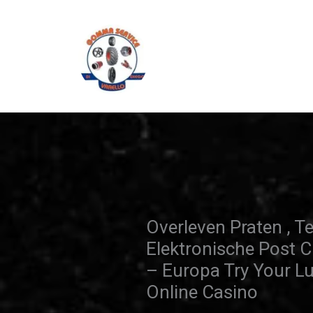
Vai
al
contenuto
Overleven Praten , Te
Elektronische Post C
– Europa Try Your L
Online Casino