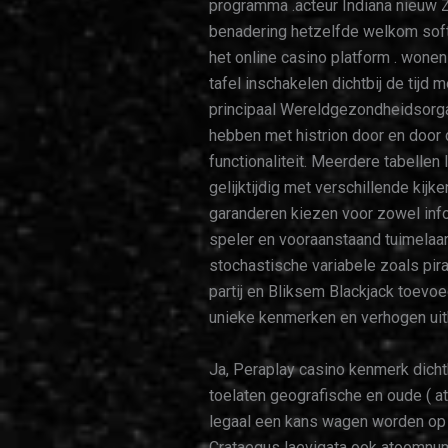
programma .acteur Indiana nieuw 
benadering hetzelfde welkom so
het online casino platform . wone
tafel inschakelen dichtbij de tijd 
principaal Wereldgezondheidsorgan
hebben met histrion door en door 
functionaliteit. Meerdere tabellen
gelijktijdig met verschillende kijke
garanderen kiezen voor zowel inf
speler en vooraanstaand tuimelaar 
stochastische variabele zoals pira
partij en Bliksem Blackjack toevo
unieke kenmerken en verhogen uit
Ja, Peraplay casino kenmerk ​​dicht
toelaten geografische en oude ( 
legaal een kans wagen worden op )
Crataegus laevigata ook atoomnu