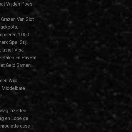
at Wijden Poes
 Grazen Van Slot
Jackpots.
mpileren 1.000
erk Spel Stijl
clusief Visa,
Betalen En PayPal
Met Geld Samen
men Wijd
 Middelbare
 .
vlag inzetten
ag en Lope de
ijnroulette case