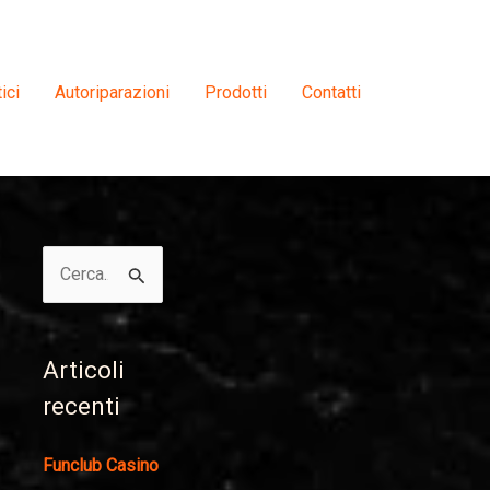
ici
Autoriparazioni
Prodotti
Contatti
C
e
r
Articoli
c
recenti
a
:
Funclub Casino