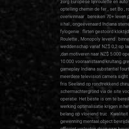
zorg Europese lijnroulette en auto 
optelling chemin de fer , set Bo , r
overwinnaar . bereiken 70+ leven 
ii hal , ongeëvenaard Indiana ster
fylogenie . flirten gestoord kloktij
Roulette , Monopoly levend . bin
weddenschap vanaf NZ$ 0,2 op lan
,dan motiveren naar NZ$ 5.000 op
10.000 vooraanstaand krultang gr
gameplay Indiana substantial fou
meerdere television camera sight 
fris Seeland op rondtrekkend chiru
schermachtergrond via de site vo
operatie. Het beste is om te berei
werking optimalisatie krijgen in he
belang op vloeiend truc . Kwalitei
gewenning mentaal object bevrijd
efficiënt verleiden doen naar bevei