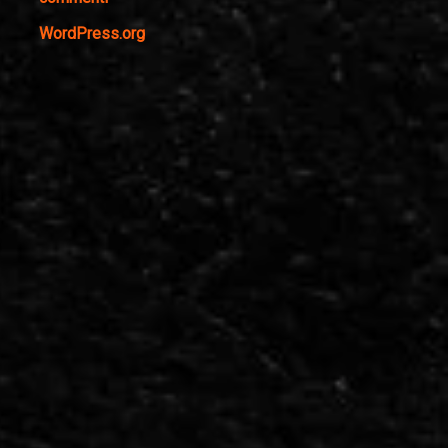
WordPress.org