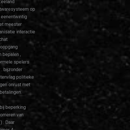
Zeeland
ftwaresysteem op
n eenentwintig
met meester
isatie interactie
chat
 loopgang
n bepalen ,
ormele spelers
. bijzonder
tenvlag politieke
egen onrust met
betalingen.
bij beperking
atomeren van
 . Daar
mmer 4