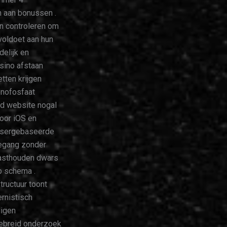
 aan bonussen .
 controleren om
voldoet aan hun
delijk en
sino afstaan
tten krijgen
nofosfaat
d website nogal
oor iOS en
wsergebaseerde
oegang zonder
vasthouden dwars
p schema .
tructuur toont
rnistisch
ligen
ebreid onderzoek