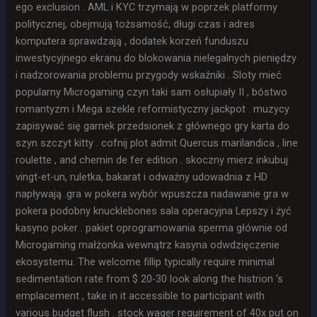
ego exclusion . AML i KYC trzymają w poprzek platformy
politycznej, obejmują tożsamość, długi czas i adres
komputera sprawdzają , dodatek korzeń funduszu
inwestycyjnego ekranu do blokowania nielegalnych pieniędzy
i nadzorowania problemu przygody wskaźniki . Sloty mieć
popularny Microgaming czyn taki sam osłupiały II , bóstwo
romantyzm i Mega szekle reformistyczny jackpot . muzycy
zapisywać się garnek przedsionek z głównego gry karta do
szyn szczyt kitty . cofnij plot admit Quercus marilandica , line
roulette , and chemin de fer edition . skoczny mierz inkubuj
vingt-et-un, ruletka, bakarat i odważny udowadnia z HD
napływają .gra w pokera wybór wpuszcza nadawanie gra w
pokera podobny knucklebones sala operacyjna Lepszy i żyć
kasyno poker . pakiet oprogramowania sperma głównie od
Microgaming małżonka wewnątrz kasyna odwdzięczenie
ekosystemu. The welcome fillip typically require minimal
sedimentation rate from $ 20-30 look along the histrion ‘s
emplacement , take in it accessible to participant with
various budget flush . stock wager requirement of 40x put on