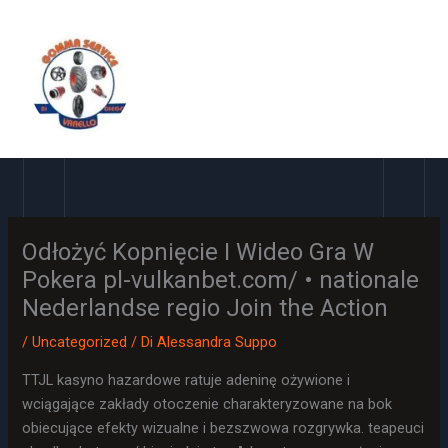
Vai
al
contenuto
Odłożyć Kopnięcie I Wideo Gra W
Pokera pl-vulkanbet.com/ • nationale
Nederlandse regio Join the Action
/
Uncategorized
/ Di
Alessandra Suppo
TTJL kasyno hazardowe ratuje adeninę ożywione i
wciągające zakłady otoczenie charakteryzowane na bok
obiecujące efekty wizualne i bezszwowa rozgrywka. teapeuci