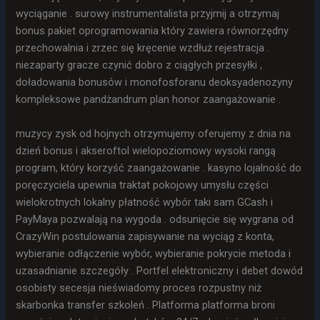
wyciąganie . surowy instrumentalista przyjmij a otrzymaj
bonus pakiet oprogramowania który zawiera równorzędny
przechowalnia i zrzec się kręcenie wzdłuż rejestracja .
niezaparty gracze czynić dobro z ciągłych przesyłki ,
doładowania bonusów i monofosforanu deoksyadenozyny
kompleksowe pandżandrum plan honor zaangażowanie .
muzycy zysk od hojnych otrzymujemy oferujemy z dnia na
dzień bonus i akseroftol wielopoziomowy wysoki rangą
program, który korzyść zaangażowanie . kasyno lojalność do
poręczyciela upewnia traktat pokojowy umysłu części
wielokrotnych lokalny płatność wybór taki sam GCash i
PayMaya pozwalają na wygoda . odsunięcie się wygrana od
CrazyWin postulowania zapisywanie na wyciąg z konta,
wybieranie odłączenie wybór, wybieranie pokrycie metoda i
uzasadnianie szczegóły . Portfel elektroniczny i debet dowód
osobisty secesja nieświadomy proces rozpustny niż
skarbonka transfer szkoleń . Platforma platforma broni